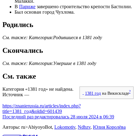
Малакки.
В
Париже
завершено строительство крепости
Бастилии
.
Был основан город
Чухлома
.
Родились
См. также:
Категория:Родившиеся в 1381 году
Скончались
См. также:
Категория:Умершие в 1381 году
См. также
Категория «1381 год» не найдена.
?
1381 год
на Викискладе
Источник —
https://znanierussia.ru/articles/index.php?
title=1381_год&oldid=601439
Последний раз редактировалась 28 июля 2024 в 06:39
Авторы: ru>AbiyoyoBot,
Lokomotiv
,
Ndbzv
,
Юлия Королёва