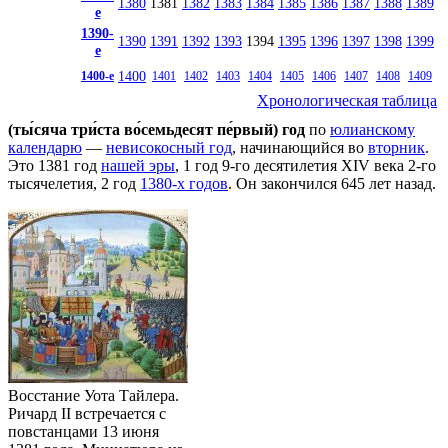
1380
1381
1382
1383
1384
1385
1386
1387
1388
1389
е
1390-
1390
1391
1392
1393
1394
1395
1396
1397
1398
1399
е
1400
1400-е
1401
1402
1403
1404
1405
1406
1407
1408
1409
Хронологическая таблица
(ты́сяча три́ста во́семьдесят пе́рвый) год
по
юлианскому
календарю
—
невисокосный год
, начинающийся во
вторник
.
Это 1381 год
нашей эры
, 1 год 9-го десятилетия
XIV века
2-го
тысячелетия
, 2 год
1380-х годов
. Он закончился 645 лет назад.
Восстание Уота Тайлера
.
Ричард II
встречается с
повстанцами 13 июня