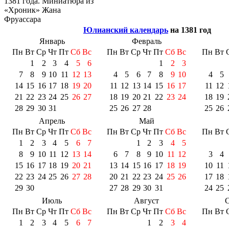
1381 года. Миниатюра из
«
Хроник
»
Жана
Фруассара
Юлианский календарь
на 1381 год
Январь
Февраль
Пн
Вт
Ср
Чт
Пт
Сб
Вс
Пн
Вт
Ср
Чт
Пт
Сб
Вс
Пн
Вт
1
2
3
4
5
6
1
2
3
7
8
9
10
11
12
13
4
5
6
7
8
9
10
4
5
14
15
16
17
18
19
20
11
12
13
14
15
16
17
11
12
21
22
23
24
25
26
27
18
19
20
21
22
23
24
18
19
28
29
30
31
25
26
27
28
25
26
Апрель
Май
Пн
Вт
Ср
Чт
Пт
Сб
Вс
Пн
Вт
Ср
Чт
Пт
Сб
Вс
Пн
Вт
1
2
3
4
5
6
7
1
2
3
4
5
8
9
10
11
12
13
14
6
7
8
9
10
11
12
3
4
15
16
17
18
19
20
21
13
14
15
16
17
18
19
10
11
22
23
24
25
26
27
28
20
21
22
23
24
25
26
17
18
29
30
27
28
29
30
31
24
25
Июль
Август
С
Пн
Вт
Ср
Чт
Пт
Сб
Вс
Пн
Вт
Ср
Чт
Пт
Сб
Вс
Пн
Вт
1
2
3
4
5
6
7
1
2
3
4