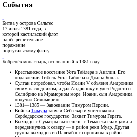
События
Битва у острова Сальтес
17 июля 1381 года, в
которой кастильский флот
нанёс решительное
поражение
португальскому флоту
Бобренёв монастырь
, основанный в 1381 году
Крестьянское
восстание Уота Тайлера
в Англии. Его
подавление. Гибель Уота Тайлера и Джона Болла.
Султан потребовал, чтобы Иоанн V объявил Андроника
своим наследником, и дал Андронику в удел Родосто и
Селибрию на Мраморном море. Иоанн, сын Андроника,
получил Силимврию.
1381—1385 — Завоевание Тимуром
Персии
.
Войска
Тимура
заняли
Себзевар
и уничтожили
Сербедарское государство
. Захват Тимуром
Герата
.
Выходцы с
Суматры
вытеснены с
Темасека
сиамцами и
передвинулись к северу — в район реки Муар. Другая
группа выходцев из Палембанга проникла в район