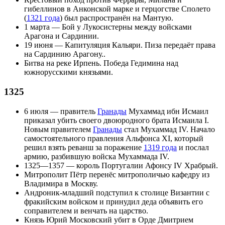
гибеллинов
в Анконской марке и герцогстве Сполето
(
1321 года
) был распространён на
Мантую
.
1 марта
— Бой у
Лукосистерны
между войсками
Арагона
и Сардинии.
19 июня
— Капитуляция
Кальяри
.
Пиза
передаёт права
на Сардинию Арагону..
Битва на реке Ирпень
. Победа
Гедимина
над
южнорусскими князьями.
1325
6 июля
— правитель
Гранады
Мухаммад ибн Исмаил
приказал убить своего двоюродного брата
Исмаила I
.
Новым правителем
Гранады
стал
Мухаммад IV
. Начало
самостоятельного правления
Альфонса XI
, который
решил взять реванш за поражение
1319 года
и послал
армию, разбившую войска Мухаммада IV.
1325—1357 — король Португалии
Афонсу IV Храбрый
.
Митрополит Пётр
перенёс митрополичью кафедру из
Владимира в Москву.
Андроник-младший подступил к столице Византии с
фракийским войском и принудил деда объявить его
соправителем и венчать на царство.
Князь
Юрий Московский
убит в Орде
Дмитрием