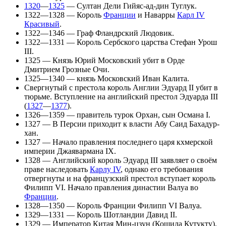
1320
—
1325
—
Султан
Дели
Гийяс-ад-дин Туглук.
1322—1328 — Король
Франции
и
Наварры
Карл IV
Красивый
.
1322—1346 —
Граф
Фландрский Людовик
.
1322—1331 —
Король
Сербского царства
Стефан Урош
III
.
1325 — Князь
Юрий Московский
убит в Орде
Дмитрием Грозные Очи
.
1325—1340 — князь Московский
Иван Калита
.
Свергнутый с престола король
Англии
Эдуард II
убит в
тюрьме. Вступление на английский престол
Эдуарда III
(
1327
—
1377
).
1326—1359 — правитель турок
Орхан
, сын
Османа I
.
1327 — В Персии приходит к власти
Абу Саид Бахадур-
хан
.
1327 — Начало правления последнего царя кхмерской
империи
Джаявармана IX
.
1328 —
Английский
король
Эдуард III
заявляет о своём
праве наследовать
Карлу IV
, однако его требования
отвергнуты и на французский престол вступает король
Филипп VI
. Начало правления
династии Валуа
во
Франции
.
1328—1350 — Король Франции
Филипп VI Валуа
.
1329—1331 — Король
Шотландии
Давид II
.
1329 — Император
Китая
Мин-цзун (Кошила Кутукту).