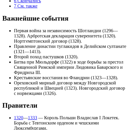
6
Скончались
7
См. также
Важнейшие события
Первая война за независимость Шотландии
(1296—
1328).
Арбротская декларация
суверенитета (1320).
Нортгемптонский договор
(1328).
Правление династии
туглакидов
в
Делийском султанате
(1321—1413).
Второй поход пастушков
(1320).
Битва при Мюльдорфе
(1322) в ходе борьбы за престол
Священной Римской империи
Людовика Баварского
и
Фридриха III
.
Крестьянские восстания во Фландрии
(1323—1328).
Ореховский мирный договор
между
Новгородской
республикой
и Швецией (1323).
Новгородский договор
с норвежцами
(1326).
Правители
1320
—
1333
— Король Польши
Владислав I Локетек
.
Борьба с
Тевтонским орденом
и чешскими
Люксембургами.