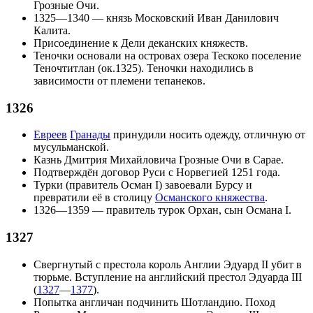
Грозные Очи
.
1325—1340 — князь Московский
Иван Данилович
Калита
.
Присоединение к Дели деканских княжеств.
Теночки
основали на островах озера Тескоко поселение
Теночтитлан
(ок.1325). Теночки находились в
зависимости от племени
тепанеков
.
1326
Евреев
Гранады
принудили носить одежду, отличную от
мусульманской
.
Казнь
Дмитрия Михайловича Грозные Очи
в Сарае.
Подтверждён
договор Руси с Норвегией 1251 года
.
Турки
(правитель
Осман I
) завоевали
Бурсу
и
превратили её в столицу
Османского княжества
.
1326—1359 — правитель турок
Орхан
, сын
Османа I
.
1327
Свергнутый с престола король
Англии
Эдуард II
убит в
тюрьме. Вступление на английский престол
Эдуарда III
(
1327
—
1377
).
Попытка англичан подчинить
Шотландию
. Поход