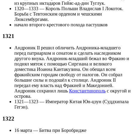
из крупных
иктадаров
Гийяс-ад-дин Туглук.
1320—1333 —
Король
Польши
Владислав I Локоток
.
Борьба с
Тевтонским орденом
и чешскими
Люксембургами.
начало второго
крестового похода пастушков
1321
Андроник II
решил обличить Андроника-младшего
перед патриархом и сенатом и сделать наследником
другого внука. Андроник-младший бежал во Фракию и
поднял мятеж с помощью Сиргиана и великого
доместика Иоанна Кантакузина. Он обещал всем
фракийским городам свободу от налогов. Он собрал
большие силы и подошёл к столице. Андроник II
передал ему власть над Фракией и Македонией.
Андроник сохранил лишь
Константинополь
с округой и
острова.
1321—1323 — Император
Китая
Юн-цзун (Суддхипала
Гегэн).
1322
16 марта
—
Битва при Боробридже