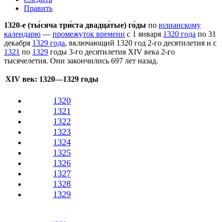
Править
1320-е (ты́сяча три́ста двадца́тые) го́ды
по
юлианскому
календарю
—
промежуток времени
с
1 января
1320 года
по
31
декабря
1329 года
, включающий 1320 год 2-го десятилетия и с
1321
по
1329
годы 3-го десятилетия
XIV века
2-го
тысячелетия
. Они закончились 697 лет назад.
XIV век
: 1320—1329 годы
1320
1321
1322
1323
1324
1325
1326
1327
1328
1329