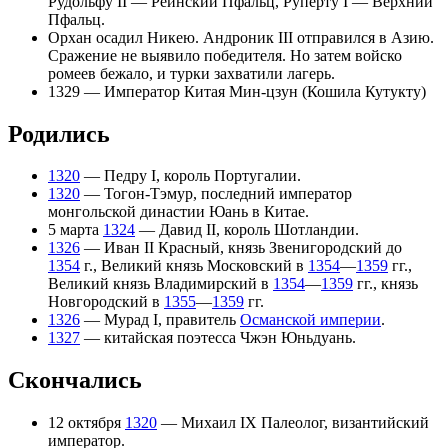
Рудольфу II — Рейнский Пфальц, Руперту I — Верхний
Пфальц.
Орхан
осадил Никею.
Андроник III
отправился в Азию.
Сражение не выявило победителя. Но затем войско
ромеев бежало, и турки захватили лагерь.
1329 — Император
Китая
Мин-цзун (Кошила Кутукту)
Родились
1320
—
Педру I
, король Португалии.
1320
—
Тогон-Тэмур
, последний император
монгольской династии
Юань
в
Китае
.
5 марта
1324
—
Давид II
, король Шотландии.
1326
—
Иван II Красный
, князь Звенигородский до
1354
г.,
Великий князь Московский
в
1354
—
1359
гг.,
Великий князь Владимирский
в
1354
—
1359
гг.,
князь
Новгородский
в
1355
—
1359
гг.
1326
—
Мурад I
, правитель
Османской империи
.
1327
— китайская поэтесса
Чжэн Юньдуань
.
Скончались
12 октября
1320
—
Михаил IX Палеолог
,
византийский
император
.