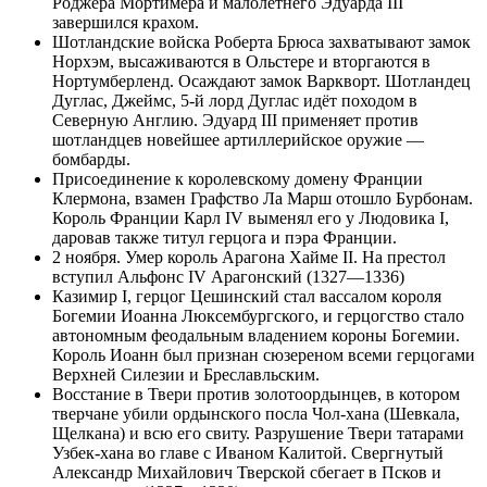
Роджера Мортимера
и малолетнего
Эдуарда III
завершился крахом.
Шотландские войска
Роберта Брюса
захватывают
замок
Норхэм
, высаживаются в
Ольстере
и вторгаются в
Нортумберленд
. Осаждают
замок Варкворт
. Шотландец
Дуглас, Джеймс, 5-й лорд Дуглас
идёт походом в
Северную Англию. Эдуард III применяет против
шотландцев новейшее артиллерийское оружие —
бомбарды
.
Присоединение к королевскому домену Франции
Клермона
, взамен
Графство Ла Марш
отошло Бурбонам.
Король Франции
Карл IV
выменял его у
Людовика I
,
даровав также титул герцога и пэра Франции.
2 ноября
. Умер король
Арагона
Хайме II
. На престол
вступил
Альфонс IV Арагонский
(1327—1336)
Казимир I, герцог Цешинский стал вассалом короля
Богемии
Иоанна Люксембургского
, и герцогство стало
автономным феодальным владением короны Богемии.
Король Иоанн был признан сюзереном всеми герцогами
Верхней
Силезии
и Бреславльским.
Восстание в Твери
против золотоордынцев, в котором
тверчане убили ордынского посла Чол-хана (Шевкала,
Щелкана
) и всю его свиту. Разрушение Твери татарами
Узбек-хана
во главе с
Иваном Калитой
. Свергнутый
Александр Михайлович Тверской
сбегает в Псков и