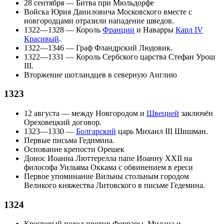
28 сентября
—
Битва при Мюльдорфе
Войска
Юрия Даниловича
Московского вместе с
новгородцами
отразили нападение
шведов
.
1322—1328 — Король
Франции
и
Наварры
Карл IV
Красивый
.
1322—1346 —
Граф
Фландрский Людовик.
1322—1331 —
Король
Сербского царства
Стефан Урош
III
.
Вторжение
шотландцев
в северную
Англию
1323
12 августа
— между
Новгородом
и
Швецией
заключён
Ореховецкий договор
.
1323—1330 —
Болгарский
царь
Михаил III Шишман
.
Первые
письма Гедимина
.
Основание
крепости Орешек
Донос Иоанна Люттерелла папе
Иоанну XXII
на
философа
Уильяма Оккама
с обвинением в ереси
Первое упоминание
Вильны
стольным городом
Великого княжества Литовского
в письме
Гедемина
.
1324
Крестовый поход
против Феррары,
Милана
и