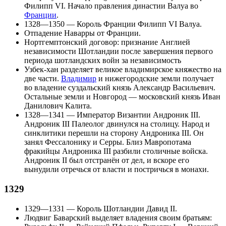
Филипп VI
. Начало правления
династии Валуа
во
Франции
.
1328—1350 — Король Франции
Филипп VI Валуа
.
Отпадение Наварры от Франции.
Нортгемптонский договор
: признание Англией
независимости
Шотландии
после завершения первого
периода шотландских войн за независимость
Узбек-хан
разделяет
великое владимирское княжество
на
две части.
Владимир
и
нижегородские земли
получает
во владение
суздальский
князь
Александр Васильевич
.
Остальные земли и
Новгород
— московский князь
Иван
Данилович Калита
.
1328—1341 — Император Византии
Андроник III
.
Андроник III Палеолог
двинулся на столицу. Народ и
синклитики перешли на сторону Андроника III. Он
занял Фессалонику и Серры. Близ Мавропотама
фракийцы Андроника III разбили столичные войска.
Андроник II
был отстранён от дел, и вскоре его
вынудили отречься от власти и постричься в монахи.
1329
1329—1331 — Король
Шотландии
Давид II
.
Людвиг Баварский выделяет владения своим братьям: