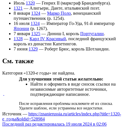
Июль
1320
—
Генрих II (маркграф Бранденбурга)
.
1321
—
Алигьери, Данте
, итальянский поэт.
8 января
1324
—
Марко Поло
,
венецианский
путешественник (р. 1254).
16 июля
1324
—
Император Го-Уда
, 91-й император
Японии
(р. 1267).
7 января
1325
—
Диниш I
, король
Португалии
.
1328
—
Карл IV Красивый
, последний французский
король из
династии Капетингов
.
7 июня
1329
—
Роберт Брюс
, король Шотландии.
См. также
Категория «1320-е годы» не найдена.
Для улучшения этой статьи
желательно
:
Найти
и оформить в виде
сносок
ссылки на
независимые
авторитетные источники
,
подтверждающие написанное
.
После исправления проблемы исключите её из списка.
Удалите шаблон, если устранены все недостатки.
Источник —
https://znanierussia.ru/articles/index.php?title=1320-
е_годы&oldid=528984
Последний раз редактировалась 19 июля 2024 в 02:06