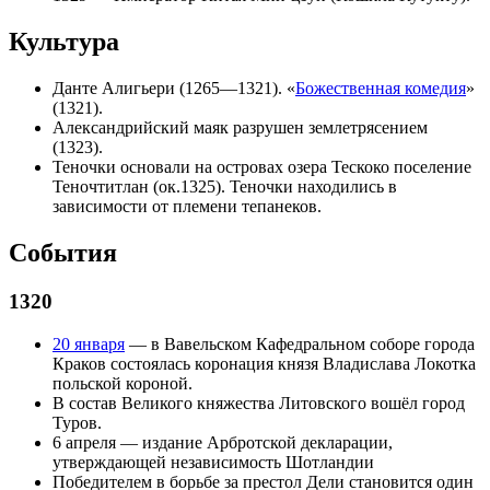
Культура
Данте Алигьери
(1265—1321). «
Божественная комедия
»
(1321).
Александрийский маяк
разрушен землетрясением
(1323).
Теночки
основали на островах озера Тескоко поселение
Теночтитлан
(ок.1325). Теночки находились в
зависимости от племени
тепанеков
.
События
1320
20 января
— в
Вавельском
Кафедральном соборе
города
Краков
состоялась коронация князя
Владислава Локотка
польской короной.
В состав
Великого княжества Литовского
вошёл город
Туров
.
6 апреля
— издание
Арбротской декларации
,
утверждающей независимость
Шотландии
Победителем в борьбе за престол
Дели
становится один