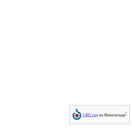
?
1305 год
на Викискладе