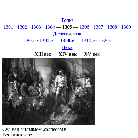
Годы
1301
·
1302
·
1303
·
1304
—
1305
—
1306
·
1307
·
1308
·
1309
Десятилетия
1280-е
·
1290-е
—
1300-е
—
1310-е
·
1320-е
Века
XIII век
—
XIV век
—
XV век
Суд над
Уильямом Уоллесом
в
Вестминстере