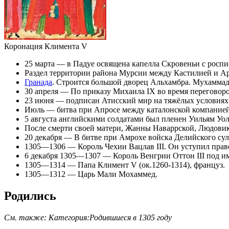
Коронация
Климента V
25 марта
— в
Падуе
освящена
капелла Скровеньи
с росп
Раздел территории района Мурсии между
Кастилией
и
А
Гранада
. Строится большой
дворец Альхамбра
.
Мухаммад 
30 апреля — По приказу
Михаила IX
во время переговор
23 июня — подписан
Атисский мир
на тяжёлых условиях
Июль —
битва при Апросе
между каталонской компанией
5 августа
английскими
солдатами
был
пленен
Уильям Уол
После смерти своей матери,
Жанны Наваррской
,
Людови
20 декабря — В битве при Амрохе войска Делийского султ
1305—1306 — Король
Чехии
Вацлав III
. Он уступил пра
6 декабря 1305—1307 — Король Венгрии Оттон III под им
1305—1314 —
Папа
Климент V
(ок.1260-1314),
француз
.
1305—1312 —
Царь
Мали Мохаммед.
Родились
См. также:
Категория:Родившиеся в 1305 году