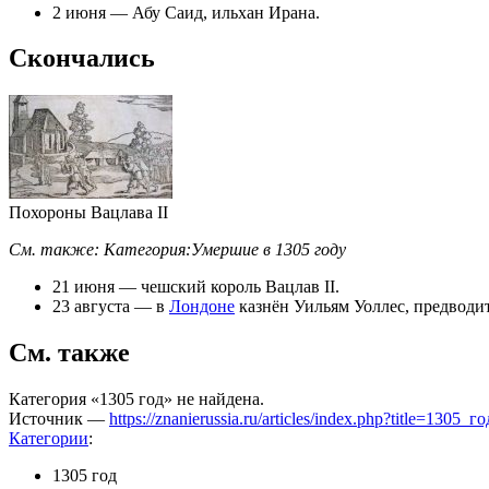
2 июня
—
Абу Саид
,
ильхан
Ирана
.
Скончались
Похороны
Вацлава II
См. также:
Категория:Умершие в 1305 году
21 июня
—
чешский
король
Вацлав II
.
23 августа
— в
Лондоне
казнён
Уильям Уоллес
, предводи
См. также
Категория «1305 год» не найдена.
Источник —
https://znanierussia.ru/articles/index.php?title=1305
Категории
:
1305 год