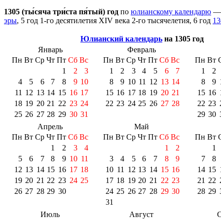
1305 (ты́сяча три́ста пя́тый) год
по
юлианскому календарю
эры
, 5 год 1-го десятилетия
XIV века
2-го тысячелетия
, 6 год
13
Юлианский календарь
на 1305 год
Январь
Февраль
Пн
Вт
Ср
Чт
Пт
Сб
Вс
Пн
Вт
Ср
Чт
Пт
Сб
Вс
Пн
Вт
1
2
3
1
2
3
4
5
6
7
1
2
4
5
6
7
8
9
10
8
9
10
11
12
13
14
8
9
11
12
13
14
15
16
17
15
16
17
18
19
20
21
15
16
18
19
20
21
22
23
24
22
23
24
25
26
27
28
22
23
25
26
27
28
29
30
31
29
30
Апрель
Май
Пн
Вт
Ср
Чт
Пт
Сб
Вс
Пн
Вт
Ср
Чт
Пт
Сб
Вс
Пн
Вт
1
2
3
4
1
2
1
5
6
7
8
9
10
11
3
4
5
6
7
8
9
7
8
12
13
14
15
16
17
18
10
11
12
13
14
15
16
14
15
19
20
21
22
23
24
25
17
18
19
20
21
22
23
21
22
26
27
28
29
30
24
25
26
27
28
29
30
28
29
31
Июль
Август
С