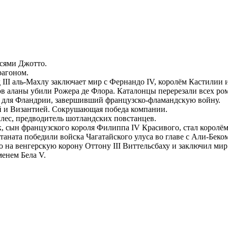
исями
Джотто
.
рагоном
.
III аль-Махлу
заключает мир с
Фернандо IV
, королём
Кастилии
ов
аланы
убили
Рожера де Флора
.
Каталонцы
перерезали всех ро
 для Фландрии, завершивший французско-фламандскую войну.
 и Византией. Сокрушающая победа компании.
лес
, предводитель
шотландских
повстанцев.
к
, сын французского короля Филиппа IV Красивого, стал королё
аната победили войска Чагатайского улуса во главе с Али-Беком
во на венгерскую корону
Оттону III Виттельсбаху
и заключил мир 
енем Бела V.