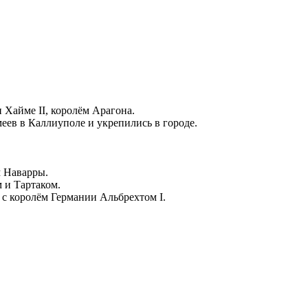
и
Хайме II
, королём
Арагона
.
меев в
Каллиуполе
и укрепились в городе.
м Наварры.
 и Тартаком.
с королём Германии Альбрехтом I.