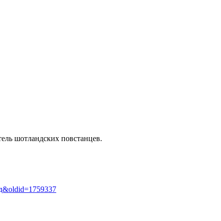
тель шотландских повстанцев.
_год&oldid=1759337