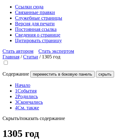
Ссылки сюда
Связанные правки
Служебные страницы
Версия для печати
Постоянная ссылка
Сведения о странице
Цитировать страницу
Стать автором
Стать экспертом
Главная
/
Статьи
/
1305 год
Содержание
переместить в боковую панель
скрыть
Начало
1
События
2
Родились
3
Скончались
4
См. также
Скрыть/показать содержание
1305 год