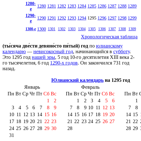
1280-
1280
1281
1282
1283
1284
1285
1286
1287
1288
1289
е
1290-
1290
1291
1292
1293
1294
1295
1296
1297
1298
1299
е
1300
1300-е
1301
1302
1303
1304
1305
1306
1307
1308
1309
Хронологическая таблица
(ты́сяча две́сти девяно́сто пя́тый) год
по
юлианскому
календарю
—
невисокосный год
, начинающийся в
субботу
.
Это 1295 год
нашей эры
, 5 год 10-го десятилетия
XIII века
2-
го тысячелетия
, 6 год
1290-х годов
. Он закончился 731 год
назад.
Юлианский календарь
на 1295 год
Январь
Февраль
Пн
Вт
Ср
Чт
Пт
Сб
Вс
Пн
Вт
Ср
Чт
Пт
Сб
Вс
Пн
Вт
1
2
1
2
3
4
5
6
1
3
4
5
6
7
8
9
7
8
9
10
11
12
13
7
8
10
11
12
13
14
15
16
14
15
16
17
18
19
20
14
15
17
18
19
20
21
22
23
21
22
23
24
25
26
27
21
22
24
25
26
27
28
29
30
28
28
29
31