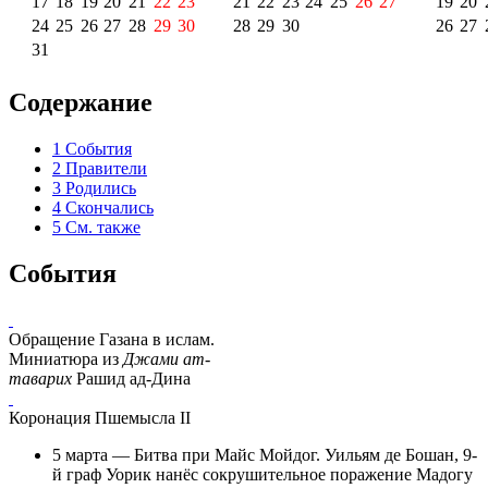
17
18
19
20
21
22
23
21
22
23
24
25
26
27
19
20
24
25
26
27
28
29
30
28
29
30
26
27
31
Содержание
1
События
2
Правители
3
Родились
4
Скончались
5
См. также
События
Обращение Газана в ислам.
Миниатюра из
Джами ат-
таварих
Рашид ад-Дина
Коронация Пшемысла II
5 марта —
Битва при Майс Мойдог
.
Уильям де Бошан, 9-
й граф Уорик
нанёс сокрушительное поражение
Мадогу