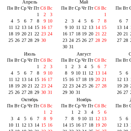
Апрель
Май
Пн
Вт
Ср
Чт
Пт
Сб
Вс
Пн
Вт
Ср
Чт
Пт
Сб
Вс
Пн
Вт
1
2
3
1
4
5
6
7
8
9
10
2
3
4
5
6
7
8
6
7
11
12
13
14
15
16
17
9
10
11
12
13
14
15
13
14
18
19
20
21
22
23
24
16
17
18
19
20
21
22
20
21
25
26
27
28
29
30
23
24
25
26
27
28
29
27
28
30
31
Июль
Август
С
Пн
Вт
Ср
Чт
Пт
Сб
Вс
Пн
Вт
Ср
Чт
Пт
Сб
Вс
Пн
Вт
1
2
3
1
2
3
4
5
6
7
4
5
6
7
8
9
10
8
9
10
11
12
13
14
5
6
11
12
13
14
15
16
17
15
16
17
18
19
20
21
12
13
18
19
20
21
22
23
24
22
23
24
25
26
27
28
19
20
25
26
27
28
29
30
31
29
30
31
26
27
Октябрь
Ноябрь
Пн
Вт
Ср
Чт
Пт
Сб
Вс
Пн
Вт
Ср
Чт
Пт
Сб
Вс
Пн
Вт
1
2
1
2
3
4
5
6
3
4
5
6
7
8
9
7
8
9
10
11
12
13
5
6
10
11
12
13
14
15
16
14
15
16
17
18
19
20
12
13