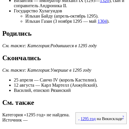
Византия
— император
Михаил IX
(1295—
1320
), сын и
соправитель
Андроника II
.
Государство Хулагуидов
Ильхан
Байду
(апрель-октябрь 1295).
Ильхан
Газан
(
3 ноября
1295 — май
1304
).
Родились
См. также:
Категория:Родившиеся в 1295 году
Скончались
См. также:
Категория:Умершие в 1295 году
25 апреля
—
Санчо IV (король Кастилии)
.
12 августа
—
Карл Мартелл (Анжуйский)
.
Василий, епископ Рязанский
См. также
Категория «1295 год» не найдена.
?
1295 год
на Викискладе
Источник —