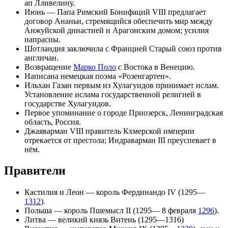
ап Лливелину
.
Июнь — Папа Римский
Бонифаций VIII
предлагает
договор Ананьи
, стремящийся обеспечить мир между
Анжуйской династией
и
Арагонским домом
; усилия
напрасны.
Шотландия заключила с Францией
Старый союз
против
англичан.
Возвращение
Марко Поло
с Востока в
Венецию
.
Написана немецкая поэма
«Розенгартен»
.
Ильхан Газан первым из Хулагуидов принимает ислам.
Установление ислама государственной религией в
государстве Хулагуидов.
Первое упоминание о городе Приозерск, Ленинградская
область, Россия.
Джаяварман VIII
правитель
Кхмерской империи
отрекается от престола;
Индраварман III
преуспевает в
нём.
Правители
Кастилия
и
Леон
— король
Фердинандо IV
(1295—
1312
).
Польша
—
король
Пшемысл II
(1295—
8 февраля
1296
).
Литва
— великий князь
Витень
(1295—1316)