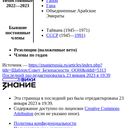
Непостоянные
Габон
2022—2023
Гана
Объединенные Арабские
Эмираты
Бывшие
Тайвань
(1945—
1971
)
постоянные
СССР
(1945—
1991
)
члены
Резолюции
(
наложенные вето
)
Члены по годам
Источник —
https://znanierussia.ru/articles/index.php?
title=Шаблон:Совет_Безопасности_ООН&oldid=5313
Последний раз редактировалась 23 января 2023 в 19:39
Эта страница в последний раз была отредактирована 23
января 2023 в 19:39.
Содержание доступно по лицензии
Creative Commons
Attribution
(если не указано иное).
Политика конфиденциальности