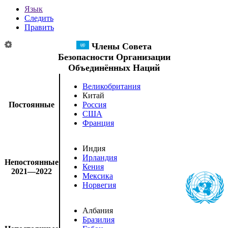
Язык
Следить
Править
Члены
Совета
Безопасности Организации
Объединённых Наций
Великобритания
Китай
Постоянные
Россия
США
Франция
Индия
Ирландия
Непостоянные
Кения
2021—2022
Мексика
Норвегия
Албания
Бразилия