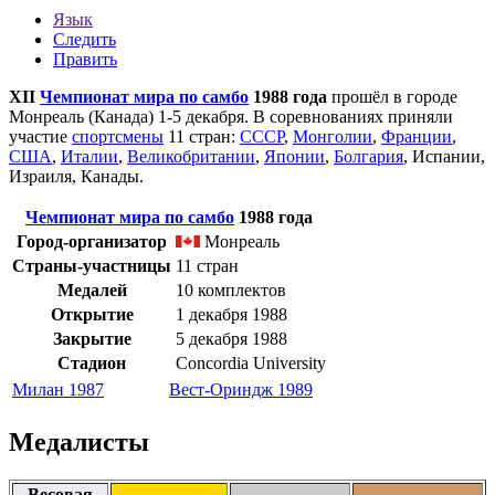
Язык
Следить
Править
XII
Чемпионат мира по самбо
1988 года
прошёл в городе
Монреаль
(
Канада
) 1-5 декабря. В соревнованиях приняли
участие
спортсмены
11 стран:
СССР
,
Монголии
,
Франции
,
США
,
Италии
,
Великобритании
,
Японии
,
Болгария
,
Испании
,
Израиля
,
Канады
.
Чемпионат мира по самбо
1988 года
Город-организатор
Монреаль
Страны-участницы
11 стран
Медалей
10 комплектов
Открытие
1 декабря 1988
Закрытие
5 декабря 1988
Стадион
Concordia University
Милан 1987
Вест-Ориндж 1989
Медалисты
Весовая