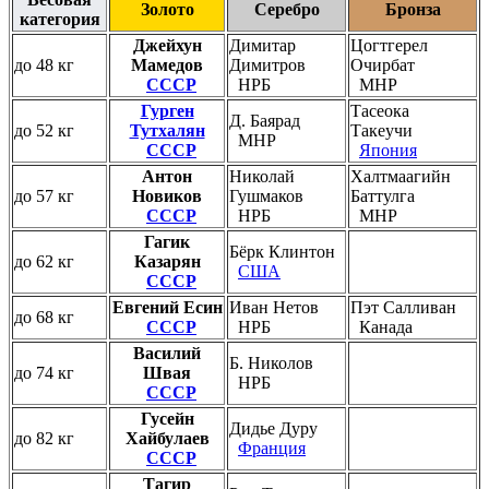
Золото
Серебро
Бронза
категория
Джейхун
Димитар
Цогтгерел
до 48 кг
Мамедов
Димитров
Очирбат
СССР
НРБ
МНР
Гурген
Тасеока
Д. Баярад
до 52 кг
Тутхалян
Такеучи
МНР
СССР
Япония
Антон
Николай
Халтмаагийн
до 57 кг
Новиков
Гушмаков
Баттулга
СССР
НРБ
МНР
Гагик
Бёрк Клинтон
до 62 кг
Казарян
США
СССР
Евгений Есин
Иван Нетов
Пэт Салливан
до 68 кг
СССР
НРБ
Канада
Василий
Б. Николов
до 74 кг
Швая
НРБ
СССР
Гусейн
Дидье Дуру
до 82 кг
Хайбулаев
Франция
СССР
Тагир