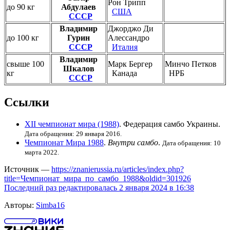
Рон Трипп
до 90 кг
Абдулаев
США
СССР
Владимир
Джорджо Ди
до 100 кг
Гурин
Алессандро
СССР
Италия
Владимир
свыше 100
Марк Бергер
Минчо Петков
Шкалов
кг
Канада
НРБ
СССР
Ссылки
XII чемпионат мира (1988)
. Федерация самбо Украины.
Дата обращения: 29 января 2016.
Чемпионат Мира 1988
.
Внутри самбо
.
Дата обращения: 10
марта 2022.
Источник —
https://znanierussia.ru/articles/index.php?
title=Чемпионат_мира_по_самбо_1988&oldid=301926
Последний раз редактировалась 2 января 2024 в 16:38
Авторы:
Simba16