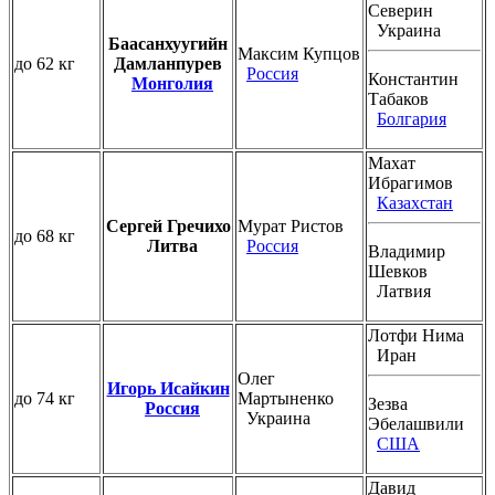
Северин
Украина
Баасанхуугийн
Максим Купцов
до 62 кг
Дамланпурев
Россия
Константин
Монголия
Табаков
Болгария
Махат
Ибрагимов
Казахстан
Сергей Гречихо
Мурат Ристов
до 68 кг
Литва
Россия
Владимир
Шевков
Латвия
Лотфи Нима
Иран
Олег
Игорь Исайкин
до 74 кг
Мартыненко
Зезва
Россия
Украина
Эбелашвили
США
Давид