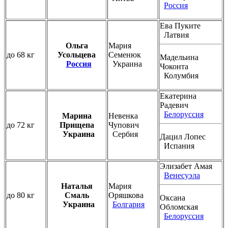
Россия
Ева Пуките
Латвия
Ольга
Мария
до 68 кг
Усольцева
Семенюк
Мадельина
Россия
Украина
Чоконта
Колумбия
Екатерина
Радевич
Белоруссия
Марина
Невенка
до 72 кг
Прищепа
Чупович
Украина
Сербия
Дацил Лопес
Испания
Элизабет Амая
Венесуэла
Наталья
Мария
до 80 кг
Смаль
Оряшкова
Оксана
Украина
Болгария
Обломская
Белоруссия