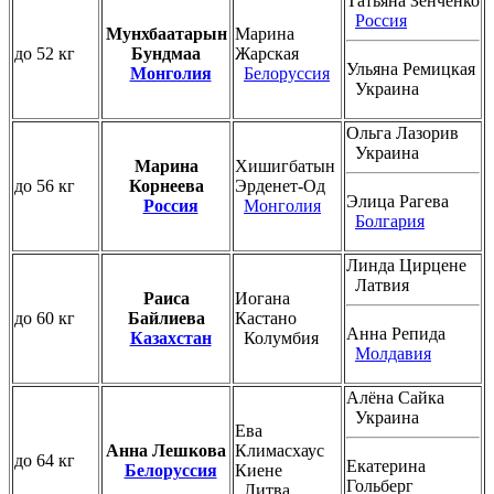
Татьяна Зенченко
Россия
Мунхбаатарын
Марина
до 52 кг
Бундмаа
Жарская
Ульяна Ремицкая
Монголия
Белоруссия
Украина
Ольга Лазорив
Украина
Марина
Хишигбатын
до 56 кг
Корнеева
Эрденет-Од
Элица Рагева
Россия
Монголия
Болгария
Линда Цирцене
Латвия
Раиса
Иогана
до 60 кг
Байлиева
Кастано
Анна Репида
Казахстан
Колумбия
Молдавия
Алёна Сайка
Украина
Ева
Анна Лешкова
Климасхаус
до 64 кг
Екатерина
Белоруссия
Киене
Гольберг
Литва