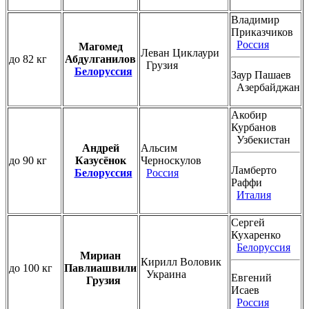
Владимир
Приказчиков
Россия
Магомед
Леван Циклаури
до 82 кг
Абдулганилов
Грузия
Белоруссия
Заур Пашаев
Азербайджан
Акобир
Курбанов
Узбекистан
Андрей
Альсим
до 90 кг
Казусёнок
Черноскулов
Ламберто
Белоруссия
Россия
Раффи
Италия
Сергей
Кухаренко
Белоруссия
Мириан
Кирилл Воловик
до 100 кг
Павлиашвили
Украина
Евгений
Грузия
Исаев
Россия