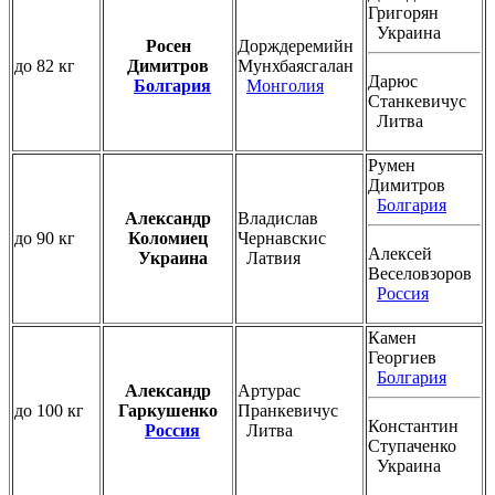
Григорян
Украина
Росен
Дорждеремийн
до 82 кг
Димитров
Мунхбаясгалан
Дарюс
Болгария
Монголия
Станкевичус
Литва
Румен
Димитров
Болгария
Александр
Владислав
до 90 кг
Коломиец
Чернавскис
Алексей
Украина
Латвия
Веселовзоров
Россия
Камен
Георгиев
Болгария
Александр
Артурас
до 100 кг
Гаркушенко
Пранкевичус
Константин
Россия
Литва
Ступаченко
Украина