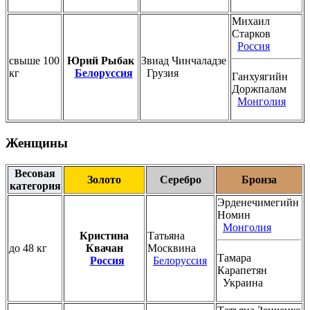
Михаил
Старков
Россия
свыше 100
Юрий Рыбак
Звиад Чинчаладзе
кг
Белоруссия
Грузия
Ганхуягийн
Доржпалам
Монголия
Женщины
Весовая
Золото
Серебро
Бронза
категория
Эрденечимегийн
Номин
Монголия
Кристина
Татьяна
до 48 кг
Квачан
Москвина
Тамара
Россия
Белоруссия
Карапетян
Украина