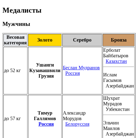
Медалисты
Мужчины
Весовая
Золото
Серебро
Бронза
категория
Ерболат
Байбатыров
Казахстан
Ушанги
Беслан Мудранов
до 52 кг
Кузанашвили
Россия
Ислам
Грузия
Гасымов
Азербайджан
Шухрат
Мурадов
Узбекистан
Тимур
Александр
до 57 кг
Галлямов
Морудов
Эльчин
Россия
Белоруссия
Маилов
Азербайджан