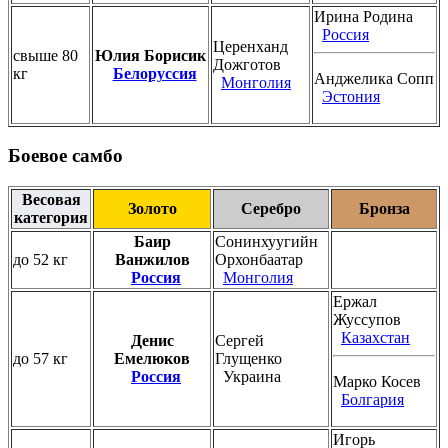
Ирина Родина
Россия
Церенханд
свыше 80
Юлия Борисик
Дожготов
кг
Белоруссия
Анджелика Сопп
Монголия
Эстония
Боевое самбо
Весовая
Золото
Серебро
Бронза
категория
Баир
Сонинхуугийн
до 52 кг
Ванжилов
Орхонбаатар
Россия
Монголия
Ержал
Жуссупов
Казахстан
Денис
Сергей
до 57 кг
Емелюков
Глущенко
Россия
Украина
Марко Косев
Болгария
Игорь