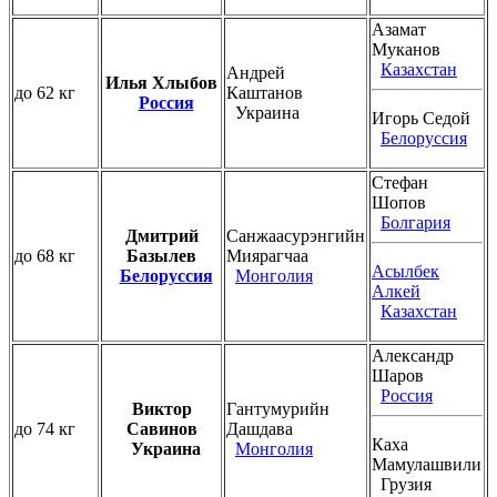
Азамат
Муканов
Казахстан
Андрей
Илья Хлыбов
до 62 кг
Каштанов
Россия
Украина
Игорь Седой
Белоруссия
Стефан
Шопов
Болгария
Дмитрий
Санжаасурэнгийн
до 68 кг
Базылев
Миярагчаа
Асылбек
Белоруссия
Монголия
Алкей
Казахстан
Александр
Шаров
Россия
Виктор
Гантумурийн
до 74 кг
Савинов
Дашдава
Каха
Украина
Монголия
Мамулашвили
Грузия