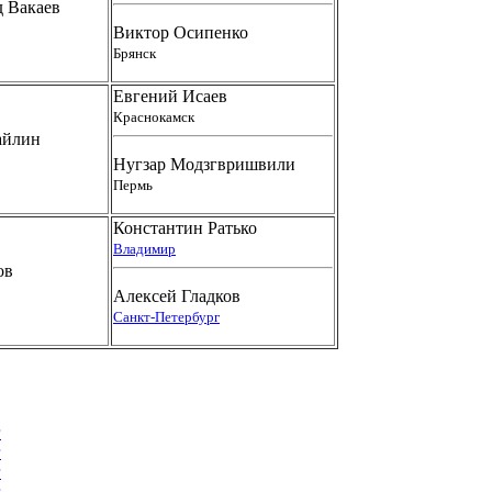
 Вакаев
Виктор Осипенко
Брянск
Евгений Исаев
Краснокамск
айлин
Нугзар Модзгвришвили
Пермь
Константин Ратько
Владимир
ов
Алексей Гладков
Санкт-Петербург
г
г
г
г