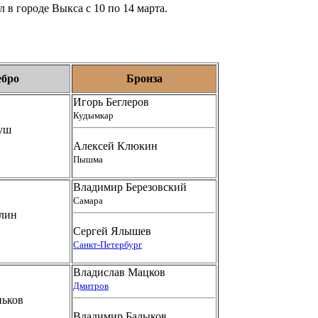
л в городе
Выкса
с 10 по 14 марта.
ебро
Бронза
Игорь Беглеров
Кудымкар
уш
Алексей Клюкин
Пышма
Владимир Березовский
Самара
ллин
Сергей Ялышев
Санкт-Петербург
Владислав Мацков
Дмитров
ньков
Владимир Балыков