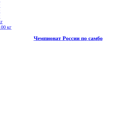
г
г
г
кг
100 кг
Чемпионат России по самбо