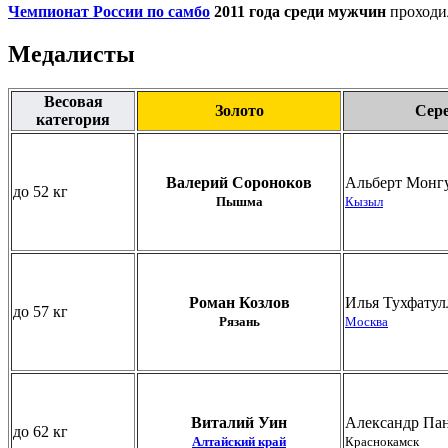
Чемпионат России по самбо
2011 года среди мужчин
проходи
Медалисты
Весовая
Золото
Сер
категория
Валерий Сороноков
Альберт Монг
до 52 кг
Пышма
Кызыл
Роман Козлов
Илья Тухфату
до 57 кг
Рязань
Москва
Виталий Уин
Александр Па
до 62 кг
Алтайский край
Краснокамск