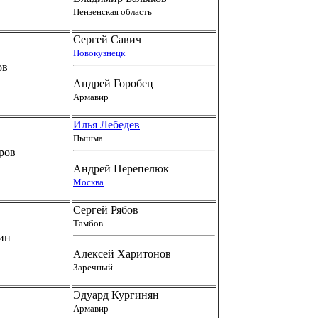
Пензенская область
Сергей Савич
Новокузнецк
ов
Андрей Горобец
Армавир
Илья Лебедев
Пышма
ров
Андрей Перепелюк
Москва
Сергей Рябов
Тамбов
ин
Алексей Харитонов
Заречный
Эдуард Кургинян
Армавир