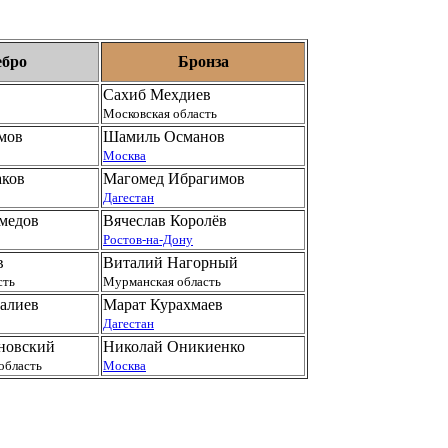
ебро
Бронза
Сахиб Мехдиев
Московская область
мов
Шамиль Османов
Москва
аков
Магомед Ибрагимов
Дагестан
медов
Вячеслав Королёв
Ростов-на-Дону
в
Виталий Нагорный
сть
Мурманская область
алиев
Марат Курахмаев
Дагестан
новский
Николай Оникиенко
область
Москва