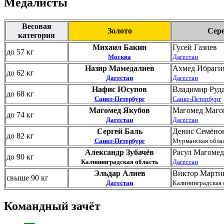
Медалисты
Весовая
Золото
Сер
категория
Михаил Бакин
Гусей Газиев
до 57 кг
Москва
Дагестан
Назир Мамедалиев
Ахмед Ибраги
до 62 кг
Дагестан
Дагестан
Нафис Юсупов
Владимир Руд
до 68 кг
Санкт-Петербург
Санкт-Петербург
Магомед Якубов
Магомед Маго
до 74 кг
Дагестан
Дагестан
Сергей Баль
Денис Семёно
до 82 кг
Санкт-Петербург
Мурманская обла
Александр Зубачёв
Расул Магомед
до 90 кг
Калининградская область
Дагестан
Эльдар Алиев
Виктор Марти
свыше 90 кг
Дагестан
Калининградская 
Командный зачёт