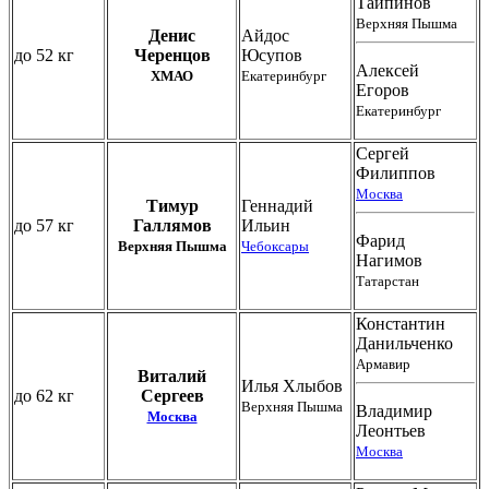
Тайпинов
Верхняя Пышма
Денис
Айдос
до 52 кг
Черенцов
Юсупов
Алексей
ХМАО
Екатеринбург
Егоров
Екатеринбург
Сергей
Филиппов
Москва
Тимур
Геннадий
до 57 кг
Галлямов
Ильин
Фарид
Верхняя Пышма
Чебоксары
Нагимов
Татарстан
Константин
Данильченко
Армавир
Виталий
Илья Хлыбов
до 62 кг
Сергеев
Верхняя Пышма
Владимир
Москва
Леонтьев
Москва