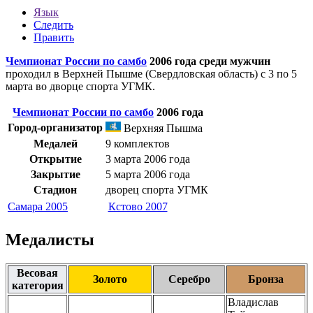
Язык
Следить
Править
Чемпионат России по самбо
2006 года среди мужчин
проходил в
Верхней Пышме
(
Свердловская область
) с 3 по 5
марта во дворце спорта
УГМК
.
Чемпионат России по самбо
2006 года
Город-организатор
Верхняя Пышма
Медалей
9 комплектов
Открытие
3 марта
2006 года
Закрытие
5 марта
2006 года
Стадион
дворец спорта УГМК
Самара 2005
Кстово 2007
Медалисты
Весовая
Золото
Серебро
Бронза
категория
Владислав