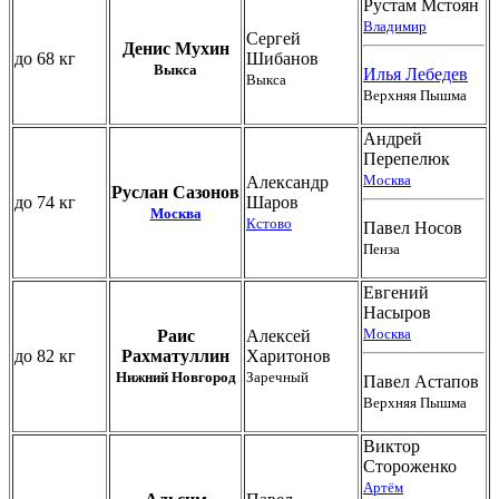
Рустам Мстоян
Владимир
Сергей
Денис Мухин
до 68 кг
Шибанов
Выкса
Илья Лебедев
Выкса
Верхняя Пышма
Андрей
Перепелюк
Москва
Александр
Руслан Сазонов
до 74 кг
Шаров
Москва
Кстово
Павел Носов
Пенза
Евгений
Насыров
Москва
Раис
Алексей
до 82 кг
Рахматуллин
Харитонов
Нижний Новгород
Заречный
Павел Астапов
Верхняя Пышма
Виктор
Стороженко
Артём