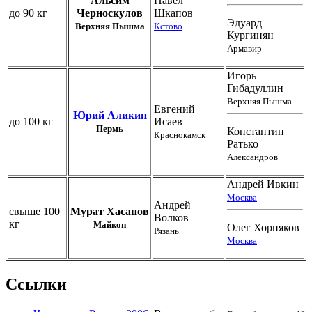
Альсим
Павел
до 90 кг
Черноскулов
Шкапов
Эдуард
Верхняя Пышма
Кстово
Кургинян
Армавир
Игорь
Гибадуллин
Верхняя Пышма
Евгений
Юрий Аликин
до 100 кг
Исаев
Пермь
Константин
Краснокамск
Ратько
Александров
Андрей Ивкин
Москва
Андрей
свыше 100
Мурат Хасанов
Волков
кг
Майкоп
Олег Хорпяков
Рязань
Москва
Ссылки