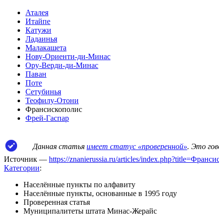
Аталея
Итайпе
Катужи
Ладаинья
Малакашета
Нову-Ориенти-ди-Минас
Ору-Верди-ди-Минас
Паван
Поте
Сетубинья
Теофилу-Отони
Франсискополис
Фрей-Гаспар
Данная статья
имеет статус «проверенной»
. Это го
Источник —
https://znanierussia.ru/articles/index.php?title=Фра
Категории
:
Населённые пункты по алфавиту
Населённые пункты, основанные в 1995 году
Проверенная статья
Муниципалитеты штата Минас-Жерайс