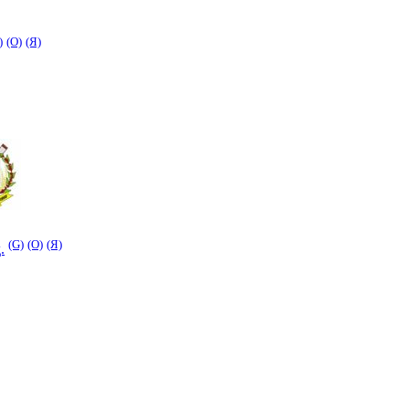
)
(O)
(Я)
(G)
(O)
(Я)
.