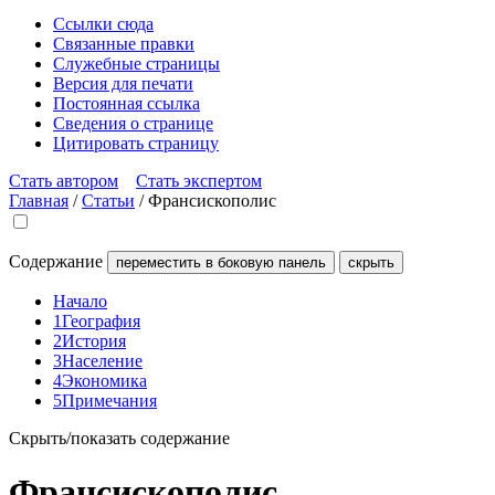
Ссылки сюда
Связанные правки
Служебные страницы
Версия для печати
Постоянная ссылка
Сведения о странице
Цитировать страницу
Стать автором
Стать экспертом
Главная
/
Статьи
/
Франсискополис
Содержание
переместить в боковую панель
скрыть
Начало
1
География
2
История
3
Население
4
Экономика
5
Примечания
Скрыть/показать содержание
Франсискополис