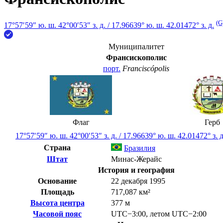
(G
17°57′59″ ю. ш.
42°00′53″ з. д.
/
17.96639° ю. ш. 42.01472° з. д.
Муниципалитет
Франсискополис
порт.
Franciscópolis
Флаг
Герб
17°57′59″ ю. ш.
42°00′53″ з. д.
/
17.96639° ю. ш. 42.01472° з. д
Страна
Бразилия
Штат
Минас-Жерайс
История и география
Основание
22 декабря 1995
Площадь
717,087 км²
Высота центра
377 м
Часовой пояс
UTC−3:00
,
летом
UTC−2:00