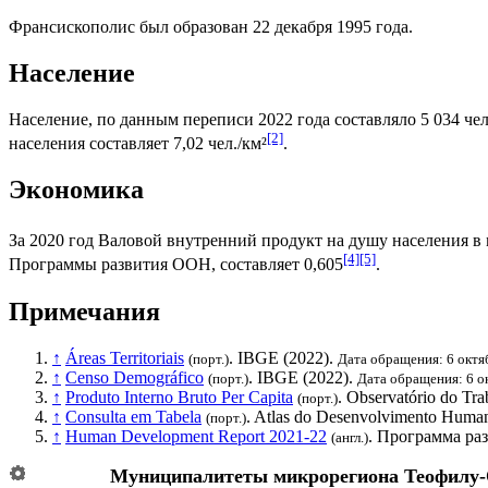
Франсискополис был образован 22 декабря 1995 года.
Население
Население, по данным переписи 2022 года составляло 5 034 чел
[2]
населения составляет 7,02 чел./км²
.
Экономика
За 2020 год
Валовой внутренний продукт на душу населения
в 
[4]
[5]
Программы развития ООН
, составляет 0,605
.
Примечания
↑
Áreas Territoriais
.
IBGE
(2022).
(порт.)
Дата обращения: 6 октя
↑
Censo Demográfico
.
IBGE
(2022).
(порт.)
Дата обращения: 6 о
↑
Produto Interno Bruto Per Capita
. Observatório do Tr
(порт.)
↑
Consulta em Tabela
. Atlas do Desenvolvimento Human
(порт.)
↑
Human Development Report 2021-22
.
Программа ра
(англ.)
Муниципалитеты микрорегиона
Теофилу