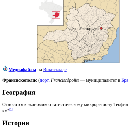
Франсискополис
Медиафайлы
на
Викискладе
Франсиско́полис
(
порт.
Franciscópolis
) — муниципалитет в
Бр
География
Относится к экономико-статистическому микрорегиону
Теофил
[1]
км²
.
История