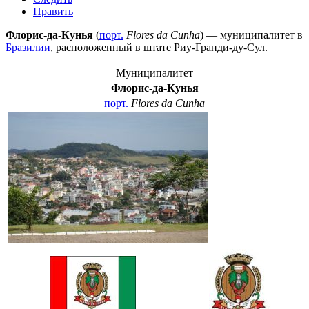
Править
Флорис-да-Кунья
(
порт.
Flores da Cunha
) — муниципалитет в
Бразилии
, расположенный в штате
Риу-Гранди-ду-Сул
.
Муниципалитет
Флорис-да-Кунья
порт.
Flores da Cunha