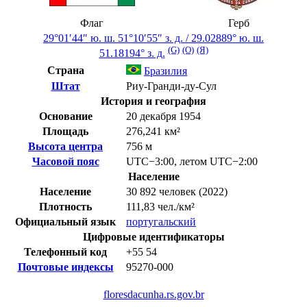
Флаг
Герб
29°01′44″ ю. ш.
51°10′55″ з. д.
/
29.02889° ю. ш.
(G)
(O)
(Я)
51.18194° з. д.
Страна
Бразилия
Штат
Риу-Гранди-ду-Сул
История и география
Основание
20 декабря 1954
Площадь
276,241 км²
Высота центра
756 м
Часовой пояс
UTC−3:00
,
летом
UTC−2:00
Население
Население
30 892 человек (2022)
Плотность
111,83 чел./км²
Официальный язык
португальский
Цифровые идентификаторы
Телефонный код
+55
54
Почтовые индексы
95270-000
floresdacunha.rs.gov.br