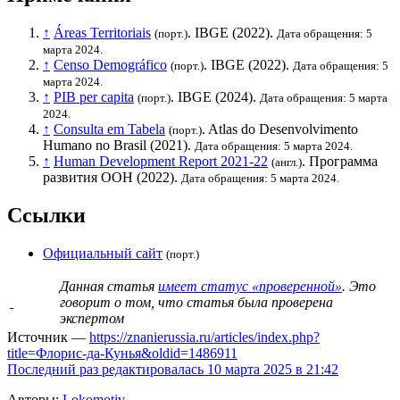
↑
Áreas Territoriais
.
IBGE
(2022).
(порт.)
Дата обращения: 5
марта 2024.
↑
Censo Demográfico
.
IBGE
(2022).
(порт.)
Дата обращения: 5
марта 2024.
↑
PIB per capita
.
IBGE
(2024).
(порт.)
Дата обращения: 5 марта
2024.
↑
Consulta em Tabela
. Atlas do Desenvolvimento
(порт.)
Humano no Brasil (2021).
Дата обращения: 5 марта 2024.
↑
Human Development Report 2021-22
.
Программа
(англ.)
развития ООН
(2022).
Дата обращения: 5 марта 2024.
Ссылки
Официальный сайт
(порт.)
Данная статья
имеет статус «проверенной»
. Это
говорит о том, что статья была проверена
экспертом
Источник —
https://znanierussia.ru/articles/index.php?
title=Флорис-да-Кунья&oldid=1486911
Последний раз редактировалась 10 марта 2025 в 21:42
Авторы:
Lokomotiv