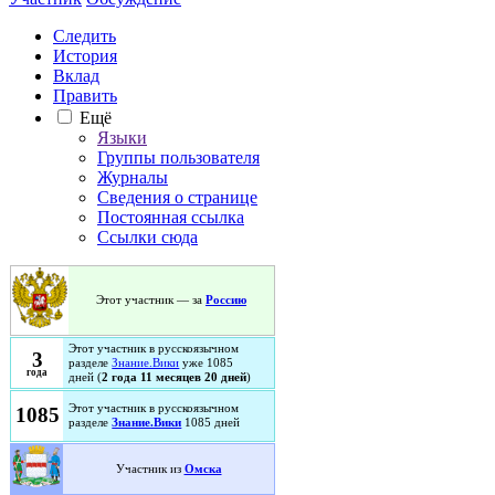
Следить
История
Вклад
Править
Ещё
Языки
Группы пользователя
Журналы
Сведения о странице
Постоянная ссылка
Ссылки сюда
Этот участник — за
Россию
Этот участник в русскоязычном
3
разделе
Знание.Вики
уже 1085
года
дней (
2 года 11 месяцев 20 дней
)
Этот участник в русскоязычном
1085
разделе
Знание.Вики
1085 дней
Участник из
Омска