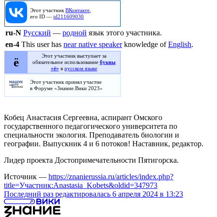
Этот участник
ВКонтакте
,
его ID —
id211609030
ru
-N
Русский
—
родной
язык этого участника.
en
-4
This user has
near native speaker
knowledge of
English
.
Этот участник выступает
за
ё
обязательное
использование
буквы
«ё»
в
русском языке
Этот участник принял участие
в
Форуме «Знание.Вики 2023»
Кобец Анастасия Сергеевна, аспирант Омского
государственного педагогического университета по
специальности экология. Преподаватель биологии и
географии. Выпускник 4 и 6 потоков! Наставник, редактор.
Лидер проекта Достопримечательности Пятигорска.
Источник —
https://znanierussia.ru/articles/index.php?
title=Участник:Anastasia_Kobets&oldid=347973
Последний раз редактировалась 6 апреля 2024 в 13:23