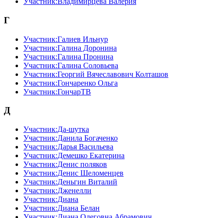
Участник:Владимирцева Валерия
Г
Участник:Галиев Ильнур
Участник:Галина Доронина
Участник:Галина Пронина
Участник:Галина Соловьева
Участник:Георгий Вячеславович Колташов
Участник:Гончаренко Ольга
Участник:ГончарТВ
Д
Участник:Да-шутка
Участник:Данила Богаченко
Участник:Дарья Васильева
Участник:Демешко Екатерина
Участник:Денис поляков
Участник:Денис Шеломенцев
Участник:Деньгин Виталий
Участник:Дженелли
Участник:Диана
Участник:Диана Белан
Участник:Диана Олеговна Абрамович