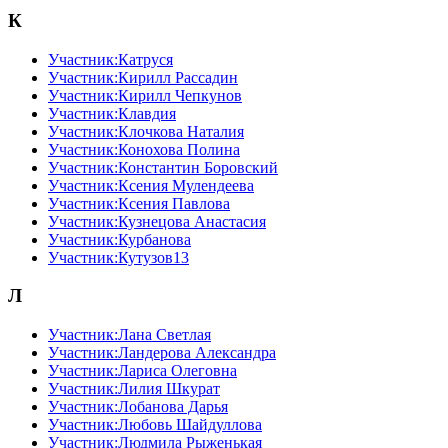
К
Участник:Катруся
Участник:Кирилл Рассадин
Участник:Кирилл Чепкунов
Участник:Клавдия
Участник:Клочкова Наталия
Участник:Конохова Полина
Участник:Константин Боровский
Участник:Ксения Мулендеева
Участник:Ксения Павлова
Участник:Кузнецова Анастасия
Участник:Курбанова
Участник:Кутузов13
Л
Участник:Лана Светлая
Участник:Ландерова Александра
Участник:Лариса Олеговна
Участник:Лилия Шкурат
Участник:Лобанова Дарья
Участник:Любовь Шайдуллова
Участник:Людмила Рыженькая