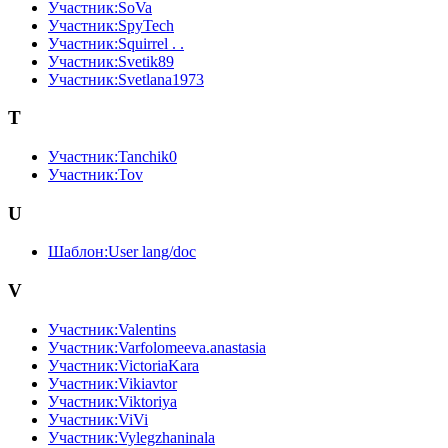
Участник:SoVa
Участник:SpyTech
Участник:Squirrel . .
Участник:Svetik89
Участник:Svetlana1973
T
Участник:Tanchik0
Участник:Tov
U
Шаблон:User lang/doc
V
Участник:Valentins
Участник:Varfolomeeva.anastasia
Участник:VictoriaKara
Участник:Vikiavtor
Участник:Viktoriya
Участник:ViVi
Участник:Vylegzhaninala