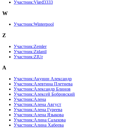
Участник:Vłæđ3333
W
Участник:Winterpool
Z
Участник:Zemler
Участник:Zidanil
Участник:ZIUr
А
Участник:Акунин Александр
Участник:Алевтина Плетнева
Участник:Александр Блинов
Участник:Алексей Бобровский
Участник:Алена
Участник:Алена Август
Участник:Алена Гуреева
Участник:Алена Языкова
Участник:Алина Салахова
Участник:Алина Хабеева