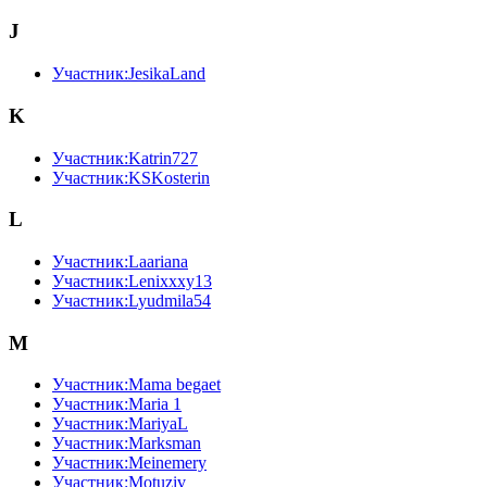
J
Участник:JesikaLand
K
Участник:Katrin727
Участник:KSKosterin
L
Участник:Laariana
Участник:Lenixxxy13
Участник:Lyudmila54
M
Участник:Mama begaet
Участник:Maria 1
Участник:MariyaL
Участник:Marksman
Участник:Meinemery
Участник:Motuziv