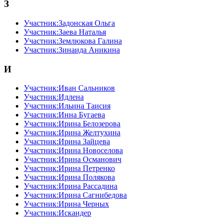
З
Участник:Задонская Ольга
Участник:Заева Наталья
Участник:Землюкова Галина
Участник:Зинаида Аникина
И
Участник:Иван Сальников
Участник:Идлена
Участник:Ильина Таисия
Участник:Инна Бугаева
Участник:Ирина Белозерова
Участник:Ирина Желтухина
Участник:Ирина Зайцева
Участник:Ирина Новоселова
Участник:Ирина Османович
Участник:Ирина Петренко
Участник:Ирина Полякова
Участник:Ирина Рассадина
Участник:Ирина Сагнибедова
Участник:Ирина Черных
Участник:Искандер