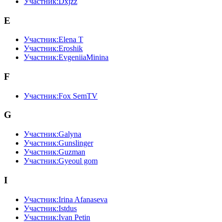
Участник:Dxjzz
E
Участник:Elena T
Участник:Eroshik
Участник:EvgeniiaMinina
F
Участник:Fox SemTV
G
Участник:Galyna
Участник:Gunslinger
Участник:Guzman
Участник:Gyeoul gom
I
Участник:Irina Afanaseva
Участник:Istdus
Участник:Ivan Petin