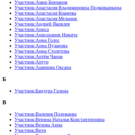
Участник:Амир Бекчанов
Участник:Анастасия Владимировна Подковыркина
Участник:Анастасия Кощеева
Участник:Анастасия Мельник
Участник:Андрей Яковлев
Участник:Аниса
Участник:Анисахаров Никита
Участник:Анна Голос
Участник:Анна Пузанова
Участник:Анна Столетова
Участник:Артём Чанов
Участник:Артур
Участник:Аширова Оксана
Б
Участник:Бандура Галина
В
Участник:Валерия Полежаева
Участник:Венина Наталья Константиновна
Участник:Вехова Анна
Участник:Витя