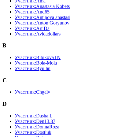
Участник:Ama
Участник:Anastasia Kobets
Участник:And65
Участник:Antipova anastasi
Участник:Anton Goryunov
Участник:Art Da
Участник:Avidadollars
B
Участник:BibikovaTN
Участник:Bola-Mola
Участник:Byullin
C
Участник:Chgalv
D
Участник:Dasha.L
Участник:Den13.87
Участник:DonnaRoza
Участник:Dostluk