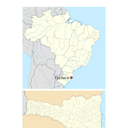
Урубиси