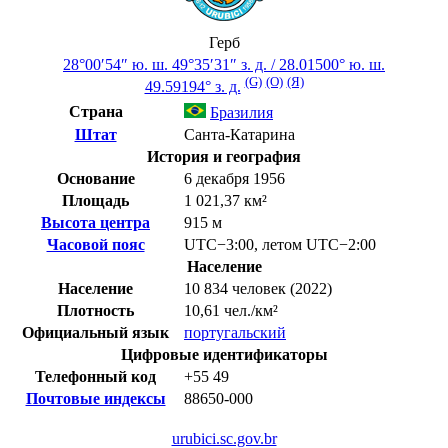
Герб
28°00′54″ ю. ш.
49°35′31″ з. д.
/
28.01500° ю. ш.
(G)
(O)
(Я)
49.59194° з. д.
Страна
Бразилия
Штат
Санта-Катарина
История и география
Основание
6 декабря 1956
Площадь
1 021,37 км²
Высота центра
915 м
Часовой пояс
UTC−3:00
,
летом
UTC−2:00
Население
Население
10 834 человек (2022)
Плотность
10,61 чел./км²
Официальный язык
португальский
Цифровые идентификаторы
Телефонный код
+55
49
Почтовые индексы
88650-000
urubici.sc.gov.br