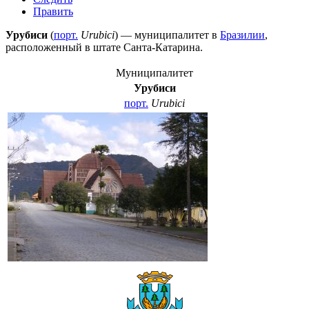
Править
Урубиси
(
порт.
Urubici
) — муниципалитет в
Бразилии
,
расположенный в штате
Санта-Катарина
.
Муниципалитет
Урубиси
порт.
Urubici