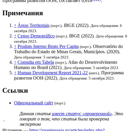
Программы развития ООН
, составляет 0,618
.
Примечания
↑
Áreas Territoriais
.
IBGE
(2022).
(порт.)
Дата обращения: 6
октября 2023.
↑
Censo Demográfico
.
IBGE
(2022).
(порт.)
Дата обращения: 6
октября 2023.
↑
Produto Interno Bruto Per Capita
. Observatório do
(порт.)
Trabalho do Estado de Minas Gerais, Municípios. (2020).
Дата обращения: 5 октября 2023.
↑
Consulta em Tabela
. Atlas do Desenvolvimento
(порт.)
Humano no Brasil (2021).
Дата обращения: 5 октября 2023.
↑
Human Development Report 2021-22
.
Программа
(англ.)
развития ООН
(2022).
Дата обращения: 5 октября 2023.
Ссылки
Официальный сайт
(порт.)
Данная статья
имеет статус «проверенной»
. Это
говорит о том, что статья была проверена
экспертом
Источник —
https://znanierussia.ru/articles/index.php?