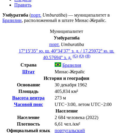
Править
Умбуратиба
(
порт.
Umburatiba
) — муниципалитет в
Бразилии
, расположенный в штате
Минас-Жерайс
.
Муниципалитет
Умбуратиба
порт.
Umburatiba
17°15′35″ ю. ш.
40°34′37″ з. д.
/
17.25972° ю. ш.
(G)
(O)
(Я)
40.57694° з. д.
Страна
Бразилия
Штат
Минас-Жерайс
История и география
Основание
30 декабря 1962
Площадь
405,834 км²
Высота центра
273 м
Часовой пояс
UTC−3:00
,
летом
UTC−2:00
Население
Население
2 684 человека (2022)
Плотность
6,61 чел./км²
Официальный язык
португальский