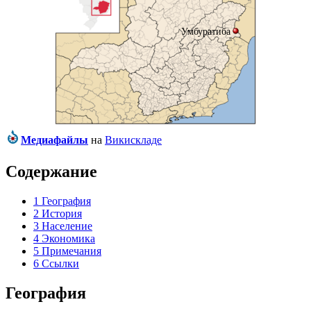
Умбуратиба
Медиафайлы
на
Викискладе
Содержание
1
География
2
История
3
Население
4
Экономика
5
Примечания
6
Ссылки
География