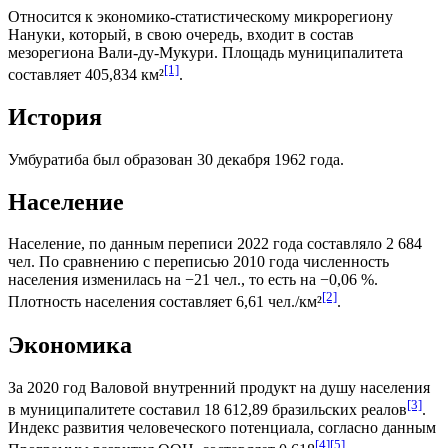
Относится к экономико-статистическому микрорегиону
Нануки
, который, в свою очередь, входит в состав
мезорегиона
Вали-ду-Мукури
. Площадь муниципалитета
[1]
составляет 405,834 км²
.
История
Умбуратиба был образован 30 декабря 1962 года.
Население
Население, по данным переписи 2022 года составляло 2 684
чел. По сравнению с переписью 2010 года численность
населения изменилась на −21 чел., то есть на −0,06 %.
[2]
Плотность населения составляет 6,61 чел./км²
.
Экономика
За 2020 год
Валовой внутренний продукт на душу населения
[3]
в муниципалитете составил 18 612,89
бразильских реалов
.
Индекс развития человеческого потенциала
, согласно данным
[4]
[5]