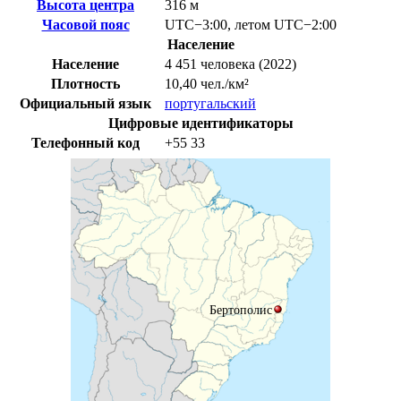
Высота центра
316 м
Часовой пояс
UTC−3:00
,
летом
UTC−2:00
Население
Население
4 451 человека (2022)
Плотность
10,40 чел./км²
Официальный язык
португальский
Цифровые идентификаторы
Телефонный код
+55
33
Бертополис