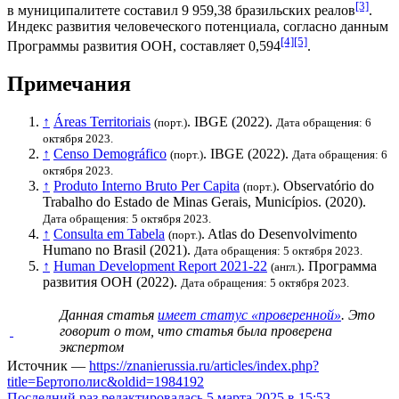
[3]
в муниципалитете составил 9 959,38
бразильских реалов
.
Индекс развития человеческого потенциала
, согласно данным
[4]
[5]
Программы развития ООН
, составляет 0,594
.
Примечания
↑
Áreas Territoriais
.
IBGE
(2022).
(порт.)
Дата обращения: 6
октября 2023.
↑
Censo Demográfico
.
IBGE
(2022).
(порт.)
Дата обращения: 6
октября 2023.
↑
Produto Interno Bruto Per Capita
. Observatório do
(порт.)
Trabalho do Estado de Minas Gerais, Municípios. (2020).
Дата обращения: 5 октября 2023.
↑
Consulta em Tabela
. Atlas do Desenvolvimento
(порт.)
Humano no Brasil (2021).
Дата обращения: 5 октября 2023.
↑
Human Development Report 2021-22
.
Программа
(англ.)
развития ООН
(2022).
Дата обращения: 5 октября 2023.
Данная статья
имеет статус «проверенной»
. Это
говорит о том, что статья была проверена
экспертом
Источник —
https://znanierussia.ru/articles/index.php?
title=Бертополис&oldid=1984192
Последний раз редактировалась 5 марта 2025 в 15:53