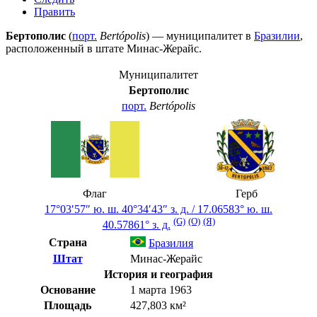
Править
Бертополис
(
порт.
Bertópolis
) — муниципалитет в
Бразилии
,
расположенный в штате
Минас-Жерайс
.
Муниципалитет
Бертополис
порт.
Bertópolis
Флаг
Герб
17°03′57″ ю. ш.
40°34′43″ з. д.
/
17.06583° ю. ш.
(G)
(O)
(Я)
40.57861° з. д.
Страна
Бразилия
Штат
Минас-Жерайс
История и география
Основание
1 марта 1963
Площадь
427,803 км²