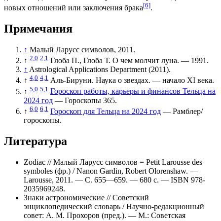
[6]
новых отношений или заключения брака
.
Примечания
↑
Малый Ларусс символов, 2011.
2,0
2,1
↑
Глоба П., Глоба Т. О чем молчит луна. — 1991.
↑
Astrological Applications Department (2011).
4,0
4,1
↑
Аль-Бируни. Наука о звездах. — начало XI века.
5,0
5,1
↑
Гороскоп работы, карьеры и финансов Тельца на
2024 год
— Гороскопы 365.
6,0
6,1
↑
Гороскоп для Тельца на 2024 год
— Рамблер/
гороскопы.
Литература
Zodiac // Малый Ларусс символов = Petit Larousse des
symboles (фр.) / Nanon Gardin, Robert Olorenshaw. —
Larousse, 2011. — С. 655—659. — 680 с. — ISBN 978-
2035969248.
Знаки астрономические // Советский
энциклопедический словарь / Научно-редакционный
совет: А. М. Прохоров (пред.). — М.: Советская