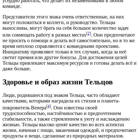
усердно работать, что делает их незаменимыми в любой
команде.
Представители этого знака очень ответственные, на них
могут положиться и коллеги, и руководство. Тельцы
выносливы, могут брать на себя большое количество задач
[2]
или совмещать работу в разных местах
. Они предпочитают
не просить о помощи и делать всё самостоятельно, но в то же
время неплохо справляются с командными проектами.
Инициативу проявляют только в тех случаях, когда за неё
светит премия или другие бонусы. Для достижения целей
Тельцы привлекают максимум ресурсов и готовы делать всё и
даже больше.
Здоровье и образ жизни Тельцов
Люди, родившиеся под знаком Тельца, часто обладают
качествами, которыми наградила их стихия и планета-
[4]
покровитель Венера
. Они известны своей
трудоспособностью, настойчивостью и предпочтением
стабильности, а также стремлением к уюту и наслаждению
жизнью. Тельцы высоко ценят качество во всех аспектах
жизни, начиная с пищи, заканчивая одеждой, и предпочитают
продукты и вещи, сделанные из природных материалов.