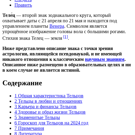
Править
Теле́ц
— второй знак зодиакального круга, который
охватывает даты с 21 апреля по 21 мая и находится под
управлением планеты
Венера
. Символом является
упрощённое изображение головы вола с большими рогами.
[1]
Стихия знака Телец — земля
.
Ниже представлено описание знака с точки зрения
астрологии
, являющейся
псевдонаукой
, и не имеющей
никакого отношения к классическим
научным знаниям
.
Описанное ниже размещено в образовательных целях и ни
в коем случае не является
истиной
.
Содержание
1
Общая характеристика Тельцов
2
Тельцы в любви и отношениях
3
Карьера и финансы Тельцов
4
Здоровье и образ жизни Тельцов
5
Знаменитые Тельцы
6
Гороскоп для Тельцов на 2024 год
7
Примечания
8
Литература