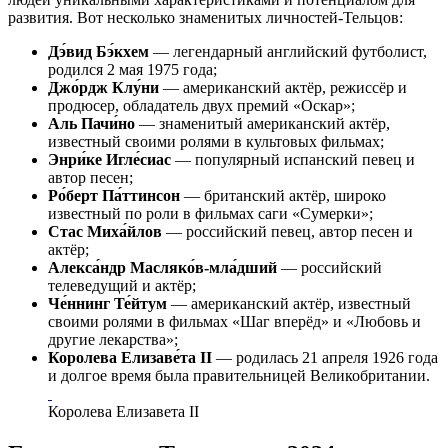
развития. Вот несколько знаменитых личностей-Тельцов:
Дэ́вид Бэ́кхем
— легендарный английский футболист,
родился 2 мая 1975 года;
Джо́рдж Клу́ни
— американский актёр, режиссёр и
продюсер, обладатель двух премий «‎Оскар»‎;
Аль Пачи́но
— знаменитый американский актёр,
известный своими ролями в культовых фильмах;
Энри́ке Игле́сиас
— популярный испанский певец и
автор песен;
Ро́берт Па́ттинсон
— британский актёр, широко
известный по роли в фильмах саги «‎Сумерки»‎;
Стас Миха́йлов
— российский певец, автор песен и
актёр;
Алекса́ндр Масляко́в-мла́дший
— российский
телеведущий и актёр;
Че́ннинг Те́йтум
— американский актёр, известный
своими ролями в фильмах «‎Шаг вперёд»‎ и «‎Любовь и
другие лекарства»‎;
Королева Елизаве́та II
— родилась 21 апреля 1926 года
и долгое время была правительницей Великобритании.
Королева Елизавета II