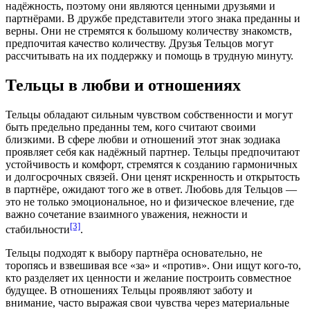
надёжность, поэтому они являются ценными друзьями и
партнёрами. В дружбе представители этого знака преданны и
верны. Они не стремятся к большому количеству знакомств,
предпочитая качество количеству. Друзья Тельцов могут
рассчитывать на их поддержку и помощь в трудную минуту.
Тельцы в любви и отношениях
Тельцы обладают сильным чувством собственности и могут
быть предельно преданны тем, кого считают своими
близкими. В сфере любви и отношений этот знак зодиака
проявляет себя как надёжный партнер. Тельцы предпочитают
устойчивость и комфорт, стремятся к созданию гармоничных
и долгосрочных связей. Они ценят искренность и открытость
в партнёре, ожидают того же в ответ. Любовь для Тельцов —
это не только эмоциональное, но и физическое влечение, где
важно сочетание взаимного уважения, нежности и
[3]
стабильности
.
Тельцы подходят к выбору партнёра основательно, не
торопясь и взвешивая все «‎за»‎ и «‎против»‎. Они ищут кого-то,
кто разделяет их ценности и желание построить совместное
будущее. В отношениях Тельцы проявляют заботу и
внимание, часто выражая свои чувства через материальные