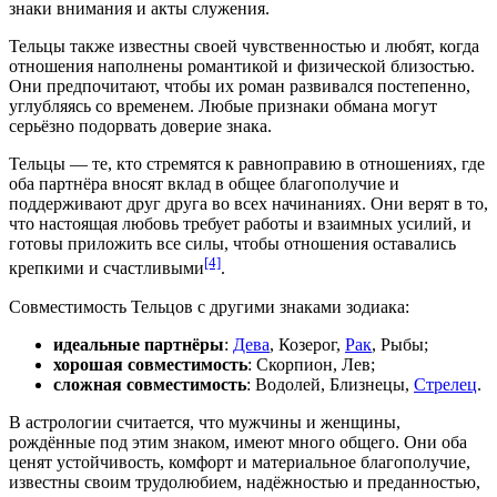
знаки внимания и акты служения.
Тельцы также известны своей чувственностью и любят, когда
отношения наполнены романтикой и физической близостью.
Они предпочитают, чтобы их роман развивался постепенно,
углубляясь со временем. Любые признаки обмана могут
серьёзно подорвать доверие знака.
Тельцы — те, кто стремятся к равноправию в отношениях, где
оба партнёра вносят вклад в общее благополучие и
поддерживают друг друга во всех начинаниях. Они верят в то,
что настоящая любовь требует работы и взаимных усилий, и
готовы приложить все силы, чтобы отношения оставались
[4]
крепкими и счастливыми
.
Совместимость Тельцов с другими знаками зодиака:
идеальные партнёры
:
Дева
,
Козерог
,
Рак
, Рыбы;
хорошая совместимость
: Скорпион, Лев;
сложная совместимость
: Водолей, Близнецы,
Стрелец
.
В астрологии считается, что мужчины и женщины,
рождённые под этим знаком, имеют много общего. Они оба
ценят устойчивость, комфорт и материальное благополучие,
известны своим трудолюбием, надёжностью и преданностью,