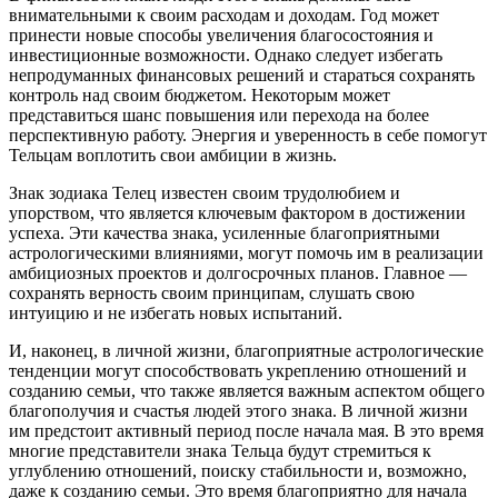
внимательными к своим расходам и доходам. Год может
принести новые способы увеличения благосостояния и
инвестиционные возможности. Однако следует избегать
непродуманных финансовых решений и стараться сохранять
контроль над своим бюджетом. Некоторым может
представиться шанс повышения или перехода на более
перспективную работу. Энергия и уверенность в себе помогут
Тельцам воплотить свои амбиции в жизнь.
Знак зодиака Телец известен своим трудолюбием и
упорством, что является ключевым фактором в достижении
успеха. Эти качества знака, усиленные благоприятными
астрологическими влияниями, могут помочь им в реализации
амбициозных проектов и долгосрочных планов. Главное —
сохранять верность своим принципам, слушать свою
интуицию и не избегать новых испытаний.
И, наконец, в личной жизни, благоприятные астрологические
тенденции могут способствовать укреплению отношений и
созданию семьи, что также является важным аспектом общего
благополучия и счастья людей этого знака. В личной жизни
им предстоит активный период после начала мая. В это время
многие представители знака Тельца будут стремиться к
углублению отношений, поиску стабильности и, возможно,
даже к созданию семьи. Это время благоприятно для начала