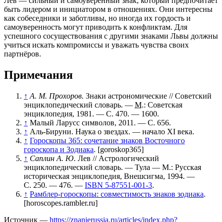
Лев — сильный и самоуверенный знак, который предпочитает
быть лидером и инициатором в отношениях. Они интересны
как собеседники и заботливы, но иногда их гордость и
самоуверенность могут приводить к конфликтам. Для
успешного сосуществования с другими знаками Львы должны
учиться искать компромиссы и уважать чувства своих
партнёров.
Примечания
↑
А. М. Прохоров.
Знаки астрономические // Советский
энциклопедический словарь. —
М.
: Советская
энциклопедия, 1981. — С. 470. — 1600.
↑
Малый Ларусс символов, 2011. — С. 656.
↑
Аль-Бируни. Наука о звездах. — начало XI века.
↑
Гороскопы 365: сочетание знаков Восточного
гороскопа и Зодиака
. [goroskop365]
↑
Саплин А. Ю.
Лев // Астрологический
энциклопедический словарь. — Тула — М.: Русская
историческая энциклопедия, Внешсигма, 1994. —
С. 250. — 476. —
ISBN 5-87551-001-3
.
↑
Рамблер-гороскопы: совместимость знаков зодиака
.
[horoscopes.rambler.ru]
Источник —
https://znanierussia.ru/articles/index.php?