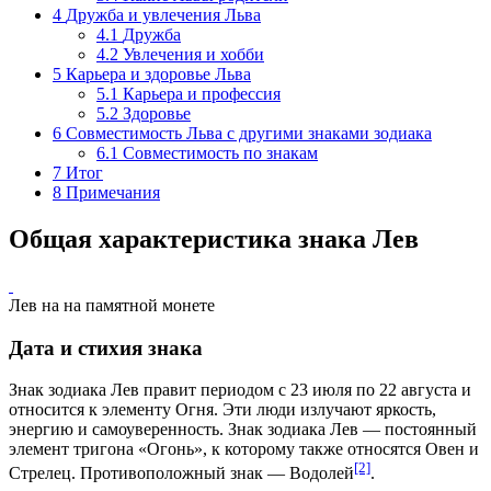
4
Дружба и увлечения Льва
4.1
Дружба
4.2
Увлечения и хобби
5
Карьера и здоровье Льва
5.1
Карьера и профессия
5.2
Здоровье
6
Совместимость Льва с другими знаками зодиака
6.1
Совместимость по знакам
7
Итог
8
Примечания
Общая характеристика знака Лев
Лев на на памятной монете
Дата и стихия знака
Знак зодиака Лев правит периодом с 23 июля по 22 августа и
относится к элементу Огня. Эти люди излучают яркость,
энергию и самоуверенность. Знак зодиака Лев — постоянный
элемент тригона «Огонь», к которому также относятся Овен и
[2]
Стрелец. Противоположный знак — Водолей
.