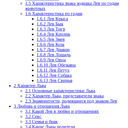
1.5
Характеристика знака зодиака Лев по годам
животных
1.6
Характеристика по годам
1.6.1
Лев Крыса
1.6.2
Лев Бык
1.6.3
Лев Тигр
1.6.4
Лев Кролик
1.6.5
Лев Змея
1.6.6
Лев Коза
1.6.7
Лев Дракон
1.6.8
Лев Лошадь
1.6.9
Лев Овца
1.6.10
Лев Обезьяна
1.6.11
Лев Петух
1.6.12
Лев Собака
1.6.13
Лев Свинья
2
Характер Льва
2.1
Основные характеристики Льва
2.2
Характер Льва, представители знака
2.3
Знаменитости, родившиеся под знаком Лев
3
Любовь и отношения Льва
3.1
Какой Лев в любви и отношениях
3.2
Секс
3.3
Семья и брак
3.4
Какие Львы родители