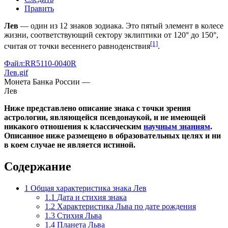
Править
Лев
— один из 12 знаков зодиака. Это пятый элемент в колесе
жизни, соответствующий сектору эклиптики от 120° до 150°,
[1]
считая от точки весеннего равноденствия
.
Файл:RR5110-0040R
Лев.gif
Монета Банка России —
Лев
Ниже представлено описание знака с точки зрения
астрологии
, являющейся
псевдонаукой
, и не имеющей
никакого отношения к классическим
научным знаниям
.
Описанное ниже размещено в образовательных целях и ни
в коем случае не является
истиной
.
Содержание
1
Общая характеристика знака Лев
1.1
Дата и стихия знака
1.2
Характеристика Льва по дате рождения
1.3
Стихия Льва
1.4
Планета Льва