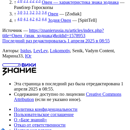
2,0
2,1
2,2
2,3
↑
Овен — характеристика знака зодиака
—
Рамблер Гороскопы
3,0
3,1
3,2
3,3
3,4
↑
Овен
— [Zodiak]
4,0
4,1
4,2
4,3
4,4
↑
Зодия Овен
— [SpiriTell]
Источник —
https://znanierussia.ru/articles/index.php?
title=Овен_(знак_зодиака)&oldid=1578953
Последний раз редактировалась 1 апреля 2025 в 08:55
Авторы:
Istdus
,
LevLev
,
Lokomotiv
, Senik, Vadym Content,
Марина33,
Юг
Эта страница в последний раз была отредактирована 1
апреля 2025 в 08:55.
Содержание доступно по лицензии
Creative Commons
Attribution
(если не указано иное).
Политика конфиденциальности
Пользовательское соглашение
О «Базе знаний»
Отказ от ответственности