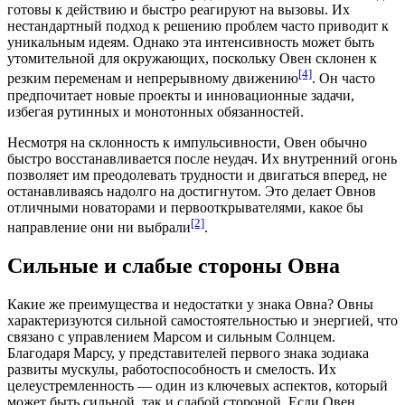
готовы к действию и быстро реагируют на вызовы. Их
нестандартный подход к решению проблем часто приводит к
уникальным идеям. Однако эта интенсивность может быть
утомительной для окружающих, поскольку Овен склонен к
[4]
резким переменам и непрерывному движению
. Он часто
предпочитает новые проекты и инновационные задачи,
избегая рутинных и монотонных обязанностей.
Несмотря на склонность к импульсивности, Овен обычно
быстро восстанавливается после неудач. Их внутренний огонь
позволяет им преодолевать трудности и двигаться вперед, не
останавливаясь надолго на достигнутом. Это делает Овнов
отличными новаторами и первооткрывателями, какое бы
[2]
направление они ни выбрали
.
Сильные и слабые стороны Овна
Какие же преимущества и недостатки у знака Овна? Овны
характеризуются сильной самостоятельностью и энергией, что
связано с управлением Марсом и сильным Солнцем.
Благодаря Марсу, у представителей первого знака зодиака
развиты мускулы, работоспособность и смелость. Их
целеустремленность — один из ключевых аспектов, который
может быть сильной, так и слабой стороной. Если Овен