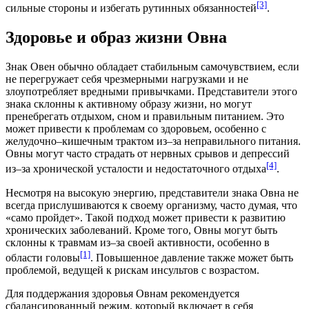
[3]
сильные стороны и избегать рутинных обязанностей
.
Здоровье и образ жизни Овна
Знак Овен обычно обладает стабильным самочувствием, если
не перегружает себя чрезмерными нагрузками и не
злоупотребляет вредными привычками. Представители этого
знака склонны к активному образу жизни, но могут
пренебрегать отдыхом, сном и правильным питанием. Это
может привести к проблемам со здоровьем, особенно с
желудочно‒кишечным трактом из‒за неправильного питания.
Овны могут часто страдать от нервных срывов и депрессий
[4]
из‒за хронической усталости и недостаточного отдыха
.
Несмотря на высокую энергию, представители знака Овна не
всегда прислушиваются к своему организму, часто думая, что
«само пройдет». Такой подход может привести к развитию
хронических заболеваний. Кроме того, Овны могут быть
склонны к травмам из‒за своей активности, особенно в
[1]
области головы
. Повышенное давление также может быть
проблемой, ведущей к рискам инсультов с возрастом.
Для поддержания здоровья Овнам рекомендуется
сбалансированный режим, который включает в себя