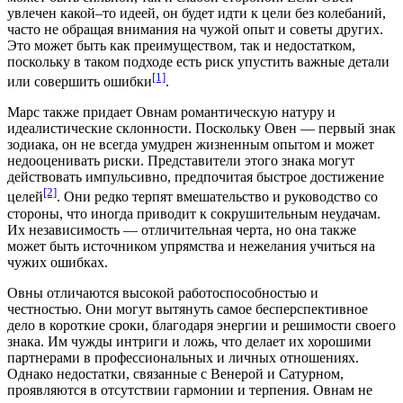
увлечен какой‒то идеей, он будет идти к цели без колебаний,
часто не обращая внимания на чужой опыт и советы других.
Это может быть как преимуществом, так и недостатком,
поскольку в таком подходе есть риск упустить важные детали
[1]
или совершить ошибки
.
Марс также придает Овнам романтическую натуру и
идеалистические склонности. Поскольку Овен — первый знак
зодиака, он не всегда умудрен жизненным опытом и может
недооценивать риски. Представители этого знака могут
действовать импульсивно, предпочитая быстрое достижение
[2]
целей
. Они редко терпят вмешательство и руководство со
стороны, что иногда приводит к сокрушительным неудачам.
Их независимость — отличительная черта, но она также
может быть источником упрямства и нежелания учиться на
чужих ошибках.
Овны отличаются высокой работоспособностью и
честностью. Они могут вытянуть самое бесперспективное
дело в короткие сроки, благодаря энергии и решимости своего
знака. Им чужды интриги и ложь, что делает их хорошими
партнерами в профессиональных и личных отношениях.
Однако недостатки, связанные с Венерой и Сатурном,
проявляются в отсутствии гармонии и терпения. Овнам не