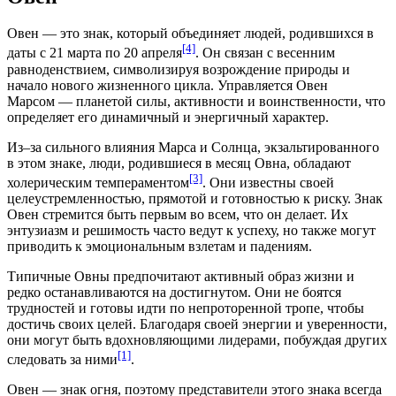
Овен — это знак, который объединяет людей, родившихся в
[4]
даты с
21 марта
по
20 апреля
. Он связан с весенним
равноденствием, символизируя возрождение природы и
начало нового жизненного цикла. Управляется Овен
Марсом — планетой силы, активности и воинственности, что
определяет его динамичный и энергичный характер.
Из‒за сильного влияния Марса и Солнца, экзальтированного
в этом знаке, люди, родившиеся в месяц Овна, обладают
[3]
холерическим темпераментом
. Они известны своей
целеустремленностью, прямотой и готовностью к риску. Знак
Овен стремится быть первым во всем, что он делает. Их
энтузиазм и решимость часто ведут к успеху, но также могут
приводить к эмоциональным взлетам и падениям.
Типичные Овны предпочитают активный образ жизни и
редко останавливаются на достигнутом. Они не боятся
трудностей и готовы идти по непроторенной тропе, чтобы
достичь своих целей. Благодаря своей энергии и уверенности,
они могут быть вдохновляющими лидерами, побуждая других
[1]
следовать за ними
.
Овен — знак огня, поэтому представители этого знака всегда