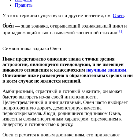
Править
У этого термина существуют и другие значения, см.
Овен
.
О́ве́н
— знак
зодиака
, открывающий зодиакальный цикл и
[1]
принадлежащий к так называемой «огненной стихии»
.
Символ знака зодиака Овен
Ниже представлено описание знака с точки зрения
астрологии
, являющейся
псевдонаукой
, и не имеющей
никакого отношения к классическим
научным знаниям
.
Описанное ниже размещено в образовательных целях и ни
в коем случае не является
истиной
.
Амбициозный, страстный и готовый зажигать, он может
быстро выгореть из‒за своей интенсивности.
Целеустремлённый и инициативный, Овен часто выбирает
непроторенную дорогу, демонстрируя качества
первооткрывателя. Люди, родившиеся под знаком Овна,
известны своим энергичным характером, стремлением к
лидерству и готовностью к риску.
Овен стремится к новым достижениям, его привлекают