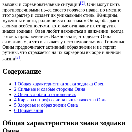
[2]
вызовы и соревновательные ситуации
. Они могут быть
противоречивыми из‒за своего горячего нрава, но именно
этот характер и создает их уникальный стиль. Женщины,
мужчины и дети, родившиеся под знаком Овна, обладают
своими особенностями, которые отличают их от других
знаков зодиака. Овен любит находиться в движении, всегда
готов к приключениям. Важно знать, что делает Овна
счастливым, а что вызывает у него недовольство. Типичные
Овны предпочитают активный образ жизни и не терпят
рутины, что отражается на их карьерном выборе и личной
[3]
жизни
.
Содержание
1
Общая характеристика знака зодиака Овен
2
Сильные и слабые стороны Овна
3
Овен в любви и отношениях
4
Карьера и профессиональные качества Овна
5
Здоровье и образ жизни Овна
6
Примечания
Общая характеристика знака зодиака
Овен