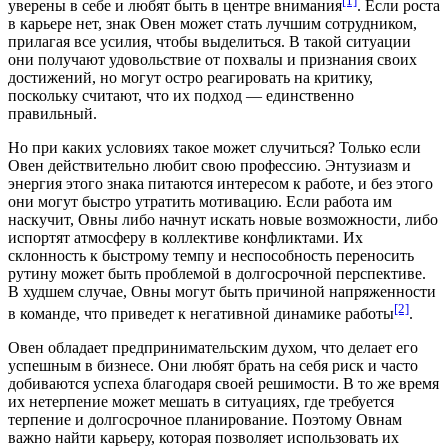
[1]
уверены в себе и любят быть в центре внимания
. Если роста
в карьере нет, знак Овен может стать лучшим сотрудником,
прилагая все усилия, чтобы выделиться. В такой ситуации
они получают удовольствие от похвалы и признания своих
достижений, но могут остро реагировать на критику,
поскольку считают, что их подход — единственно
правильный.
Но при каких условиях такое может случиться? Только если
Овен действительно любит свою профессию. Энтузиазм и
энергия этого знака питаются интересом к работе, и без этого
они могут быстро утратить мотивацию. Если работа им
наскучит, Овны либо начнут искать новые возможности, либо
испортят атмосферу в коллективе конфликтами. Их
склонность к быстрому темпу и неспособность переносить
рутину может быть проблемой в долгосрочной перспективе.
В худшем случае, Овны могут быть причиной напряженности
[2]
в команде, что приведет к негативной динамике работы
.
Овен обладает предпринимательским духом, что делает его
успешным в бизнесе. Они любят брать на себя риск и часто
добиваются успеха благодаря своей решимости. В то же время
их нетерпение может мешать в ситуациях, где требуется
терпение и долгосрочное планирование. Поэтому Овнам
важно найти карьеру, которая позволяет использовать их