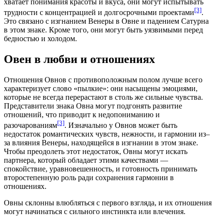
хватает понимания красоты и вкуса, они могут испытывать
[3]
трудности с концентрацией и долгосрочными проектами
.
Это связано с изгнанием Венеры в Овне и падением Сатурна
в этом знаке. Кроме того, они могут быть уязвимыми перед
бедностью и холодом.
Овен в любви и отношениях
Отношения Овнов с противоположным полом лучше всего
характеризует слово «пылкие»: они насыщены эмоциями,
которые не всегда перерастают в столь же сильные чувства.
Представители знака Овна могут подгонять развитие
отношений, что приводит к недопониманию и
[3]
разочарованиям
. Изначально у Овнов может быть
недостаток романтических чувств, нежности, и гармонии из‒
за влияния Венеры, находящейся в изгнании в этом знаке.
Чтобы преодолеть этот недостаток, Овны могут искать
партнера, который обладает этими качествами —
спокойствие, уравновешенность, и готовность принимать
второстепенную роль ради сохранения гармонии в
отношениях.
Овны склонны влюбляться с первого взгляда, и их отношения
могут начинаться с сильного инстинкта или влечения.