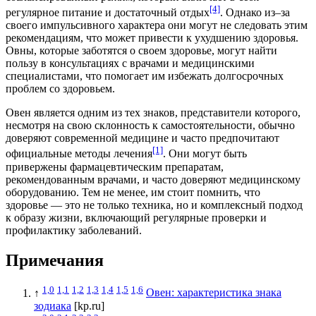
[4]
регулярное питание и достаточный отдых
. Однако из‒за
своего импульсивного характера они могут не следовать этим
рекомендациям, что может привести к ухудшению здоровья.
Овны, которые заботятся о своем здоровье, могут найти
пользу в консультациях с врачами и медицинскими
специалистами, что помогает им избежать долгосрочных
проблем со здоровьем.
Овен является одним из тех знаков, представители которого,
несмотря на свою склонность к самостоятельности, обычно
доверяют современной медицине и часто предпочитают
[1]
официальные методы лечения
. Они могут быть
привержены фармацевтическим препаратам,
рекомендованным врачами, и часто доверяют медицинскому
оборудованию. Тем не менее, им стоит помнить, что
здоровье — это не только техника, но и комплексный подход
к образу жизни, включающий регулярные проверки и
профилактику заболеваний.
Примечания
1,0
1,1
1,2
1,3
1,4
1,5
1,6
↑
Овен: характеристика знака
зодиака
[kp.ru]