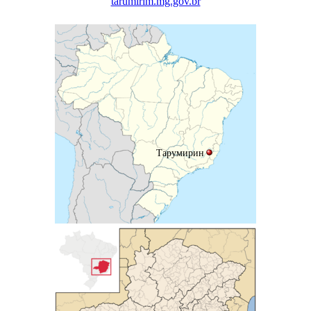
tarumirim.mg.gov.br
Тарумирин