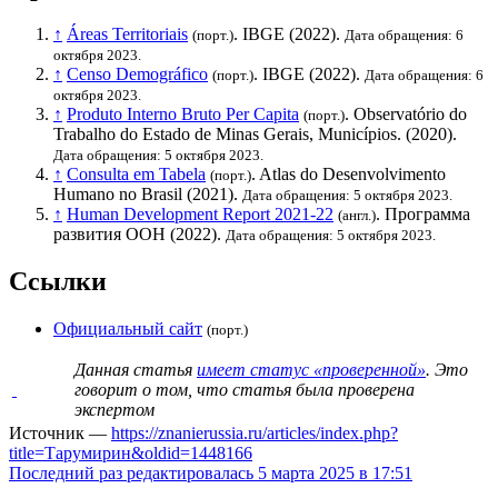
↑
Áreas Territoriais
.
IBGE
(2022).
(порт.)
Дата обращения: 6
октября 2023.
↑
Censo Demográfico
.
IBGE
(2022).
(порт.)
Дата обращения: 6
октября 2023.
↑
Produto Interno Bruto Per Capita
. Observatório do
(порт.)
Trabalho do Estado de Minas Gerais, Municípios. (2020).
Дата обращения: 5 октября 2023.
↑
Consulta em Tabela
. Atlas do Desenvolvimento
(порт.)
Humano no Brasil (2021).
Дата обращения: 5 октября 2023.
↑
Human Development Report 2021-22
.
Программа
(англ.)
развития ООН
(2022).
Дата обращения: 5 октября 2023.
Ссылки
Официальный сайт
(порт.)
Данная статья
имеет статус «проверенной»
. Это
говорит о том, что статья была проверена
экспертом
Источник —
https://znanierussia.ru/articles/index.php?
title=Тарумирин&oldid=1448166
Последний раз редактировалась 5 марта 2025 в 17:51