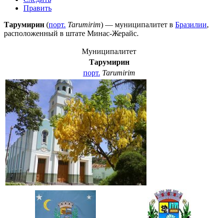
Править
Тарумирин
(
порт.
Tarumirim
) — муниципалитет в
Бразилии
,
расположенный в штате
Минас-Жерайс
.
Муниципалитет
Тарумирин
порт.
Tarumirim