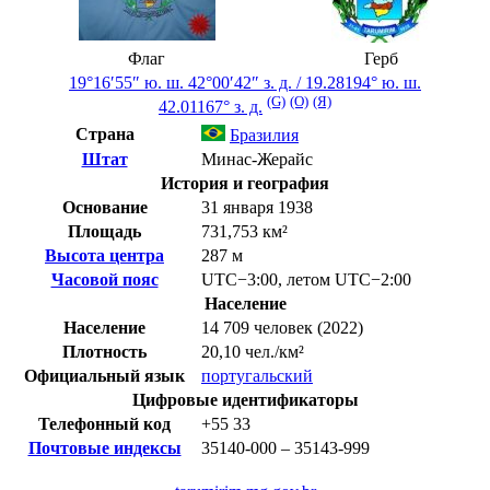
Флаг
Герб
19°16′55″ ю. ш.
42°00′42″ з. д.
/
19.28194° ю. ш.
(G)
(O)
(Я)
42.01167° з. д.
Страна
Бразилия
Штат
Минас-Жерайс
История и география
Основание
31 января 1938
Площадь
731,753 км²
Высота центра
287 м
Часовой пояс
UTC−3:00
,
летом
UTC−2:00
Население
Население
14 709 человек (2022)
Плотность
20,10 чел./км²
Официальный язык
португальский
Цифровые идентификаторы
Телефонный код
+55
33
Почтовые индексы
35140-000 – 35143-999