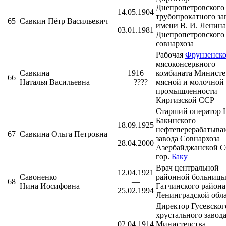
Днепропетровского
14.05.1904
трубопрокатного за
65
Савкин Пётр Васильевич
—
имени В. И. Ленина
03.01.1981
Днепропетровского
совнархоза
Рабочая
Фрунзенско
мясоконсервного
Савкина
1916
комбината Министе
66
Наталья Васильевна
— ????
мясной и молочной
промышленности
Киргизской ССР
Старший оператор 
Бакинского
18.09.1925
нефтеперерабатыв
67
Савкина Ольга Петровна
—
завода Совнархоза
28.04.2000
Азербайджанской С
гор.
Баку
Врач центральной
12.04.1921
Савоненко
районной больниц
68
—
Нина Иосифовна
Гатчинского района
25.02.1994
Ленинградской обл
Директор
Гусевског
хрустального завод
02.04.1914
Министерства