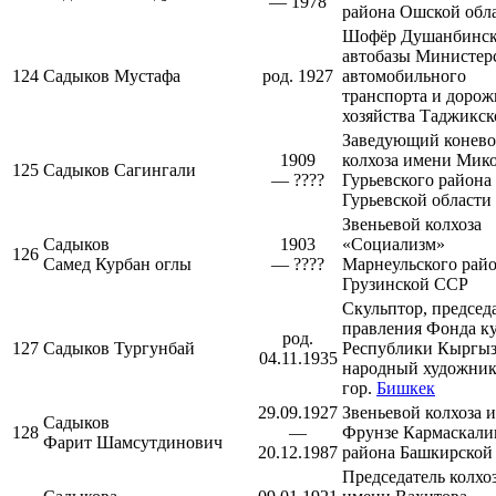
— 1978
района
Ошской обл
Шофёр
Душанбинс
автобазы Министер
124
Садыков Мустафа
род. 1927
автомобильного
транспорта и дорож
хозяйства Таджикс
Заведующий конево
1909
колхоза имени Мик
125
Садыков Сагингали
— ????
Гурьевского
района
Гурьевской области
Звеньевой колхоза
Садыков
1903
«Социализм»
126
Самед Курбан оглы
— ????
Марнеульского рай
Грузинской ССР
Скульптор, председ
правления Фонда к
род.
127
Садыков Тургунбай
Республики Кыргыз
04.11.1935
народный художник
гор.
Бишкек
29.09.1927
Звеньевой колхоза 
Садыков
128
—
Фрунзе
Кармаскали
Фарит Шамсутдинович
20.12.1987
района
Башкирской
Председатель колхо