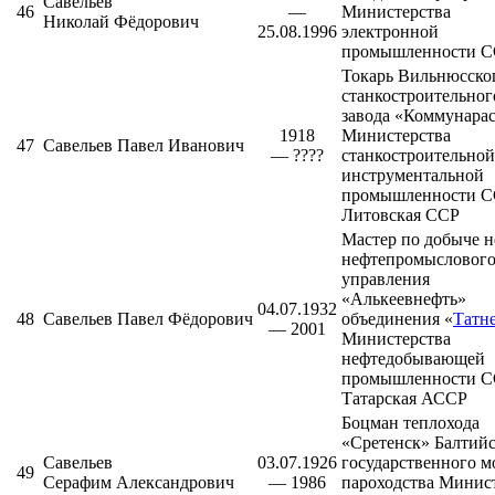
Савельев
46
—
Министерства
Николай Фёдорович
25.08.1996
электронной
промышленности 
Токарь
Вильнюсско
станкостроительног
завода «Коммунара
1918
Министерства
47
Савельев Павел Иванович
— ????
станкостроительной
инструментальной
промышленности С
Литовская ССР
Мастер по добыче 
нефтепромысловог
управления
«Алькеевнефть»
04.07.1932
48
Савельев Павел Фёдорович
объединения «
Татн
— 2001
Министерства
нефтедобывающей
промышленности С
Татарская АССР
Боцман теплохода
«Сретенск»
Балтийс
Савельев
03.07.1926
государственного м
49
Серафим Александрович
— 1986
пароходства
Минист