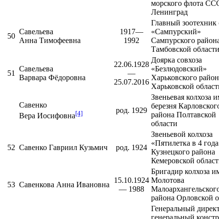
морского флота ССС
Ленинград
Главный зоотехник 
Савельева
1917—
«Сампурский»
50
Анна Тимофеевна
1992
Сампурского район
Тамбовской област
Доярка совхоза
22.06.1928
Савельева
«Безлюдовский»
51
—
Варвара Фёдоровна
Харьковского район
25.07.2016
Харьковской област
Звеньевая колхоза 
Савенко
березня
Карловског
род. 1929
[4]
района
Полтавской
Вера Иосифовна
области
Звеньевой колхоза
«Пятилетка в 4 года
52
Савенко Гавриил Кузьмич
род. 1924
Кузнецкого района
Кемеровской облас
Бригадир колхоза и
15.10.1924
Молотова
53
Савенкова Анна Ивановна
— 1988
Малоархангельског
района
Орловской о
Генеральный дирек
генеральный конст