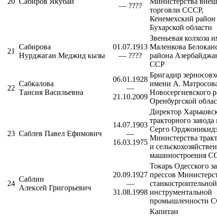
20
Сабиров Якубай
Министерства вне
— ????
торговли СССР,
Кенемехский район
Бухарской области
Звеньевая колхоза 
Сабирова
01.07.1913
Маленкова
Белокан
21
Нурджаган Меджид кызы
— ????
района
Азербайджа
ССР
Бригадир зерносовх
06.01.1928
Сабкалова
имени А. Матросов
22
—
Таисия Васильевна
Новосергиевского 
21.10.2009
Оренбургской обла
Директор
Харьковс
тракторного завода
14.07.1903
Серго Орджоникид
23
Саблев Павел Ефимович
—
Министерства трак
16.03.1975
и сельскохозяйстве
машиностроения С
Токарь
Одесского
за
20.09.1927
прессов Министерс
Саблин
24
—
станкостроительной
Алексей Григорьевич
31.08.1998
инструментальной
промышленности 
Капитан