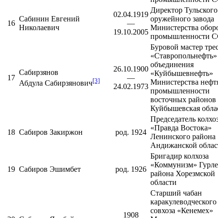
Директор
Тульского
02.04.1919
Сабинин Евгений
оружейного завода
16
—
Николаевич
Министерства обор
19.10.2005
промышленности 
Буровой мастер тре
«Ставропольнефть»
объединения
26.10.1900
Сабирзянов
«
Куйбышевнефть
»
17
—
[3]
Министерства нефт
Абдула Сабирзянович
24.02.1973
промышленности
восточных районов
Куйбышевская обла
Председатель колхо
«Правда Востока»
18
Сабиров Закиржон
род. 1924
Ленинского района
Андижанской облас
Бригадир колхоза
«Коммунизм»
Гурле
19
Сабиров Эшимбет
род. 1926
района
Хорезмской
области
Старший чабан
каракулеводческого
совхоза «Кенемех»
1908