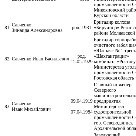
промышленности С
Микояновский рай
Курской области
Бригадир колхоза
Савченко
81
род. 1931
«Бируинца»
Резинс
Зинаида Александровна
района
Молдавской
Бригадир горнораб
очистного забоя ша
«Южная» № 1 трест
род.
«Шахтантрацит»
82
Савченко Иван Васильевич
15.05.1929
комбината «
Ростову
Министерства угол
промышленности С
Ростовская область
Главный инженер
Северного
машиностроительно
09.04.1919
предприятия
Савченко
83
—
Министерства
Иван Михайлович
07.04.1984
судостроительной
промышленности С
гор. Северодвинск
Архангельской обла
Заведующий