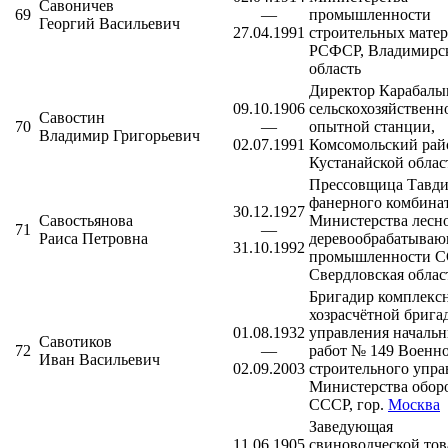
Савоничев
69
—
промышленности
Георгий Васильевич
27.04.1991
строительных мате
РСФСР, Владимирс
область
Директор Карабалы
09.10.1906
сельскохозяйственн
Савостин
70
—
опытной станции,
Владимир Григорьевич
02.07.1991
Комсомольский рай
Кустанайской облас
Прессовщица
Тавди
фанерного комбина
30.12.1927
Савостьянова
Министерства лесн
71
—
Раиса Петровна
деревообрабатыва
31.10.1992
промышленности С
Свердловская облас
Бригадир комплекс
хозрасчётной брига
01.08.1932
управления начальн
Савотиков
72
—
работ № 149 Военно
Иван Васильевич
02.09.2003
строительного упра
Министерства обор
СССР, гор.
Москва
Заведующая
11.06.1905
свиноводческой то