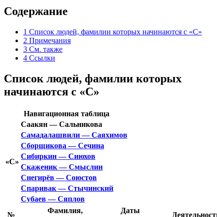
Содержание
1
Список людей, фамилии которых начинаются с «С»
2
Примечания
3
См. также
4
Ссылки
Список людей, фамилии которых
начинаются с «С»
Навигационная таблица
Саакян — Сальникова
Самадалашвили — Саяхимов
Сборщикова — Сечина
Сибиркин — Сиюхов
«С»
Скаженик — Смыслин
Снегирёв — Союстов
Спаривак — Стычинский
Субаев — Сяплов
Фамилия,
Даты
№
Деятельност