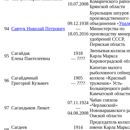
Комаричского райо
10.07.2008
Брянской области
Бурильщик шпуров
производственного
09.12.1938
объединения «
Урал
94
Савчук Николай Петрович
—
Министерства по
18.05.2016
производству мине
удобрений СССР,
Пермская область
Звеньевая колхоза 
Сагайдак
1918
95
Карла Маркса
Елена Пантелеевна
— ????
Кировоградской об
Капитан малого
рыболовного сейне
Сагайдачный
1905
колхоза «Красный
96
Григорий Кузьмич
— ????
труженик»
Усть-
Большерецкого рай
Камчатской области
Чабан совхоза
07.11.1924
«Черлакский»
97
Сагандыков Люкот
—
Нововаршавского р
04.08.2008
Омской области
Председатель колхо
Сагдеев
1914
имени Карла Маркс
98