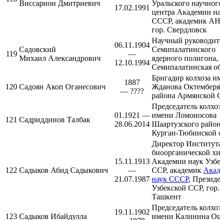
Виссарион Дмитриевич
Уральского научног
17.02.1991
центра Академии н
СССР
, академик А
гор.
Свердловск
Научный руководит
06.11.1904
Садовский
Семипалатинского
119
—
Михаил Александрович
ядерного полигона
,
12.10.1994
Семипалатинская о
Бригадир колхоза и
1887
120
Садоян Акоп Оганесович
Жданова
Октемберя
— ????
района
Армянской 
Председатель колхо
01.1921 —
имени Ломоносова
121
Садриддинов Талбак
28.06.2014
Шаартузского райо
Курган-Тюбинской 
Директор Институт
биоорганической х
15.11.1913
Академии наук Узб
122
Садыков Абид Садыкович
—
ССР
, академик
Ака
21.07.1987
наук СССР
, Презид
Узбекской ССР, гор.
Ташкент
Председатель колхо
19.11.1902
123
Садыков Ибайдулла
имени Калинина
Ош