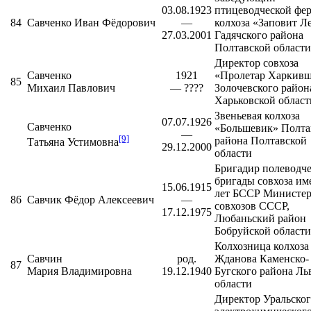
03.08.1923
птицеводческой фе
84
Савченко Иван Фёдорович
—
колхоза «Заповит Л
27.03.2001
Гадячского района
Полтавской области
Директор совхоза
Савченко
1921
«Пролетар Харкив
85
Михаил Павлович
— ????
Золочевского район
Харьковской област
Звеньевая колхоза
07.07.1926
Савченко
«Большевик»
Полта
—
[9]
района
Полтавской
Татьяна Устимовна
29.12.2000
области
Бригадир полеводч
бригады совхоза им
15.06.1915
лет БССР Министер
86
Савчик Фёдор Алексеевич
—
совхозов СССР,
17.12.1975
Любаньский район
Бобруйской области
Колхозница колхоза
Савчин
род.
Жданова
Каменско-
87
Мария Владимировна
19.12.1940
Бугского района
Льв
области
Директор
Уральско