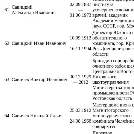
02.09.1887
института
Савицкий
61
—
усовершенствовани
Александр Иванович
01.06.1973
врачей
, академик
Академии медицин
наук СССР, гор. Мо
Директор
Южного г
10.09.1913
обогатительного
62
Савицкий Иван Иванович
—
комбината
, гор. Кр
16.11.1994
Рог Днепропетровс
области
Бригадир горнораб
очистного забоя ша
Центральная-Восто
30.12.1929
Лиховского
63
Савичев Виктор Иванович
— 2012
шахтоуправления
Министерства топл
промышленности Р
Ростовская область
Мастер доменного 
25.03.1912
Магнитогорского
64
Савичев Николай Ильич
—
металлургического
24.08.1968
комбината
Челябинс
совнархоза
Директор