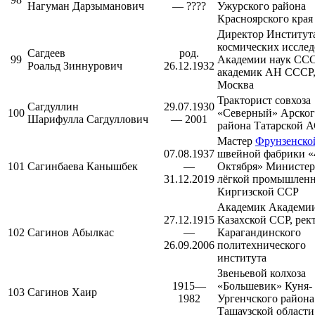
Нагуман Дарзыманович
— ????
Ужурского района
Красноярского края
Директор
Институт
космических иссле
Сагдеев
род.
99
Академии наук ССС
Роальд Зиннурович
26.12.1932
академик АН СССР,
Москва
Тракторист совхоза
Сагдуллин
29.07.1930
100
«Северный»
Арског
Шарифулла Сагдуллович
— 2001
района Татарской 
Мастер
Фрунзенско
07.08.1937
швейной фабрики «
101
Сагинбаева Канышбек
—
Октября» Министер
31.12.2019
лёгкой промышлен
Киргизской ССР
Академик
Академии
27.12.1915
Казахской ССР
, рек
102
Сагинов Абылкас
—
Карагандинского
26.09.2006
политехнического
института
Звеньевой колхоза
1915—
«Большевик»
Куня-
103
Сагинов Хаир
1982
Ургенчского района
Ташаузской области