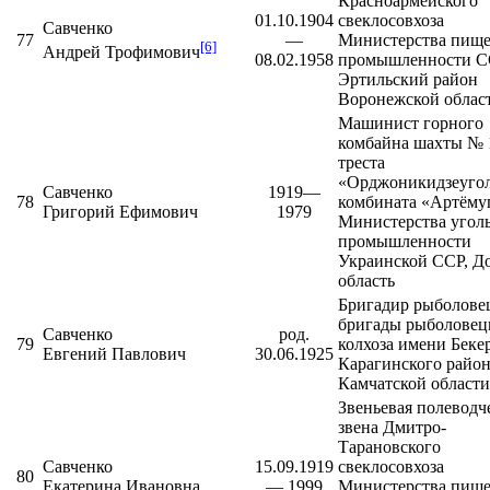
Красноармейского
01.10.1904
свеклосовхоза
Савченко
77
—
Министерства пищ
[6]
Андрей Трофимович
08.02.1958
промышленности С
Эртильский район
Воронежской облас
Машинист горного
комбайна шахты № 
треста
«Орджоникидзеуго
Савченко
1919—
78
комбината «
Артёму
Григорий Ефимович
1979
Министерства угол
промышленности
Украинской ССР, Д
область
Бригадир рыболове
бригады рыболовец
Савченко
род.
79
колхоза имени Беке
Евгений Павлович
30.06.1925
Карагинского райо
Камчатской области
Звеньевая полеводч
звена Дмитро-
Тарановского
Савченко
15.09.1919
свеклосовхоза
80
Екатерина Ивановна
— 1999
Министерства пищ