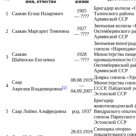
имя, отчество
жизни
Бригадир колхоза 
1905
1
Саакян Егиш Назарович
Талинского района
— ????
Армянской ССР
Звеньевая колхоза
1927
2
Саакян Маргарит Темоевна
Октемберянского р
— ????
Армянской ССР
Звеньевая виноград
совхоза «Наринджи
Саакян
1928
Министерства пищ
3
Шайвоски Енгоевна
— ????
промышленности С
Октемберянский ра
Армянской ССР
Доярка совхоза «Уд
08.08.1919
Саар
Министерства совх
4
—
[1]
СССР,
Пайдеский у
Аврелия Владимировна
04.09.2007
Эстонской ССР
Бригадир
животноводческой
5
Саар Лийви Альфредовна
род. 1937
Вяндраского
опытн
совхоза Пярнуского
Эстонской ССР
Свинарка опорно-
28.03.1919
показательного сов