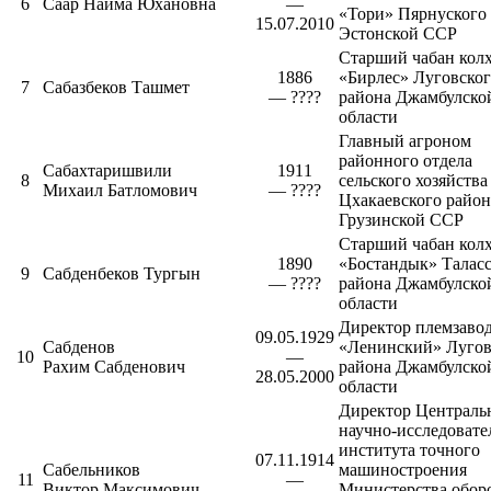
6
Саар Найма Юхановна
—
«Тори»
Пярнуского
15.07.2010
Эстонской ССР
Старший чабан колх
1886
«Бирлес»
Луговско
7
Сабазбеков Ташмет
— ????
района
Джамбулско
области
Главный агроном
районного отдела
Сабахтаришвили
1911
8
сельского хозяйства
Михаил Батломович
— ????
Цхакаевского район
Грузинской ССР
Старший чабан колх
1890
«Бостандык»
Талас
9
Сабденбеков Тургын
— ????
района
Джамбулско
области
Директор племзаво
09.05.1929
Сабденов
«Ленинский»
Лугов
10
—
Рахим Сабденович
района
Джамбулско
28.05.2000
области
Директор
Централь
научно-исследовате
института точного
07.11.1914
Сабельников
машиностроения
11
—
Виктор Максимович
Министерства обор