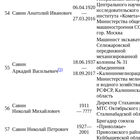
Центрального научн
06.04.1920
исследовательского
54
Савин Анатолий Иванович
—
института «Комета»
27.03.2016
Министерства обще
машиностроения С
гор. Москва
Машинист экскават
Селижаровской
передвижной
механизированной
18.06.1937
колонны № 31
Савин
55
—
объединения
[5]
Аркадий Васильевич
18.09.2017
«Калининмелиорац
Министерства мели
и водного хозяйства
РСФСР, Калининск
область
Директор Стаханов
Савин
1911
56
МТС
Октябрьского 
Николай Михайлович
— ????
Сталинабадской об
Бригадир совхоза
1927—
«Приволжье»
57
Савин Николай Петрович
2001
Приволжского райо
Куйбышевской обла