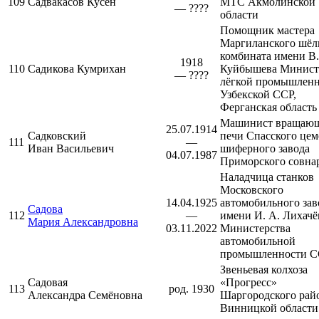
109
Садвакасов Кусен
МТС Акмолинской
— ????
области
Помощник мастера
Маргиланского
шёл
комбината имени В.
1918
110
Садикова Кумрихан
Куйбышева Минист
— ????
лёгкой промышлен
Узбекской ССР,
Ферганская область
Машинист вращаю
25.07.1914
Садковский
печи
Спасского
цем
111
—
Иван Васильевич
шиферного завода
04.07.1987
Приморского совна
Наладчица станков
Московского
14.04.1925
автомобильного зав
Садова
112
—
имени И. А. Лихачё
Мария Александровна
03.11.2022
Министерства
автомобильной
промышленности 
Звеньевая колхоза
Садовая
«Прогресс»
113
род. 1930
Александра Семёновна
Шаргородского рай
Винницкой области