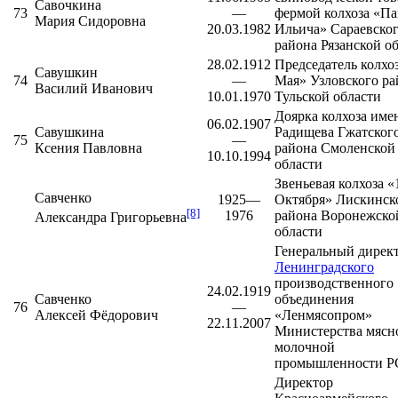
Савочкина
73
—
фермой колхоза «Па
Мария Сидоровна
20.03.1982
Ильича»
Сараевско
района
Рязанской о
28.02.1912
Председатель колхоз
Савушкин
74
—
Мая»
Узловского ра
Василий Иванович
10.01.1970
Тульской области
Доярка колхоза име
06.02.1907
Савушкина
Радищева
Гжатског
75
—
Ксения Павловна
района
Смоленской
10.10.1994
области
Звеньевая колхоза «
Савченко
1925—
Октября»
Лискинск
[8]
1976
района
Воронежско
Александра Григорьевна
области
Генеральный дирек
Ленинградского
производственного
24.02.1919
Савченко
объединения
76
—
Алексей Фёдорович
«Ленмясопром»
22.11.2007
Министерства мясн
молочной
промышленности 
Директор