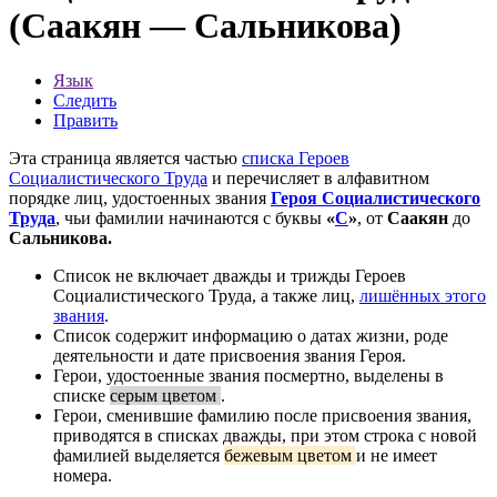
(Саакян — Сальникова)
Язык
Следить
Править
Эта страница является частью
списка Героев
Социалистического Труда
и перечисляет в алфавитном
порядке лиц, удостоенных звания
Героя Социалистического
Труда
, чьи фамилии начинаются с буквы
«
С
»
, от
Саакян
до
Сальникова.
Список не включает
дважды
и
трижды
Героев
Социалистического Труда, а также лиц,
лишённых этого
звания
.
Список содержит информацию о датах жизни, роде
деятельности и дате присвоения звания Героя.
Герои, удостоенные звания посмертно, выделены в
списке
серым цветом
.
Герои, сменившие фамилию после присвоения звания,
приводятся в списках дважды, при этом строка с новой
фамилией выделяется
бежевым цветом
и не имеет
номера.