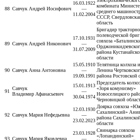
электрохимическог
16.03.1922
комбината
Министе
88
Савчук Андрей Иосифович
—
среднего машиност
11.02.2004
СССР, Свердловска
область
Бригадир тракторно
полеводческой бри
17.10.1931
совхоза «Баталинск
89
Савчук Андрей Никонович
—
Орджоникидзевско
31.07.2009
района
Кустанайско
области
15.05.1910
Телятница колхоза 
90
Савчук Анна Антоновна
—
Ленина
Чертковско
19.09.1991
района
Ростовской 
Председатель колхо
15.01.1913
Савчук
«Зоря комунизму»
91
—
Владимир Афанасьевич
Новоселицкого рай
30.04.1974
Черновицкой облас
Доярка совхоза «Ю
12.03.1930
Сахалинский»
Анив
92
Савчук Мария Нефедьевна
—
района
Сахалинско
23.02.2023
области
Свинарка совхоза
23.03.1928
«Лопандинский»
93
Савчук Мария Яковлевна
—