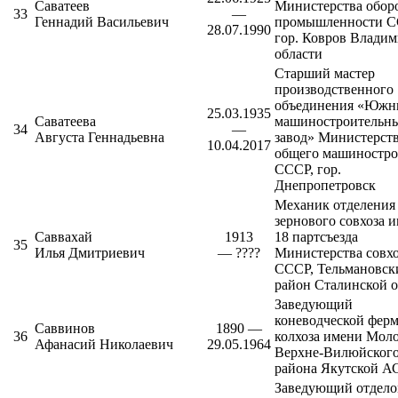
Саватеев
Министерства обор
33
—
Геннадий Васильевич
промышленности С
28.07.1990
гор. Ковров Влади
области
Старший мастер
производственного
объединения «Юж
25.03.1935
Саватеева
машиностроительн
34
—
Августа Геннадьевна
завод»
Министерст
10.04.2017
общего машиностро
СССР, гор.
Днепропетровск
Механик отделения
зернового совхоза 
Саввахай
1913
18 партсъезда
35
Илья Дмитриевич
— ????
Министерства совх
СССР,
Тельмановск
район
Сталинской о
Заведующий
коневодческой фер
Саввинов
1890 —
36
колхоза имени Мол
Афанасий Николаевич
29.05.1964
Верхне-Вилюйског
района
Якутской А
Заведующий отдел