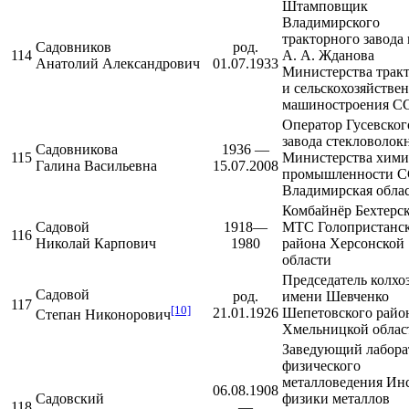
Штамповщик
Владимирского
тракторного завода
Садовников
род.
114
А. А. Жданова
Анатолий Александрович
01.07.1933
Министерства трак
и сельскохозяйстве
машиностроения С
Оператор
Гусевског
завода стекловолок
Садовникова
1936 —
115
Министерства хими
Галина Васильевна
15.07.2008
промышленности С
Владимирская обла
Комбайнёр Бехтерс
Садовой
1918—
МТС
Голопристанс
116
Николай Карпович
1980
района
Херсонской
области
Председатель колхо
Садовой
род.
имени Шевченко
117
[10]
21.01.1926
Шепетовского
райо
Степан Никонорович
Хмельницкой облас
Заведующий лабора
физического
металловедения
Инс
06.08.1908
Садовский
физики металлов
118
—