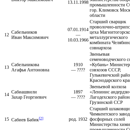
13.11.1998
промышленности С
гор. Климовск Мос
области
Старший сварщик
проволочно-штрипс
07.01.1914
Сабельников
цеха
Магнитогорск
12
—
Иван Максимович
металлургического
10.03.1966
комбината
Челябинс
совнархоза
Звеньевая
семеноводческого с
Сабельникова
1910
«Кубань» Министер
13
Агафья Антоновна
— ????
совхозов СССР,
Гулькевичский рай
Краснодарского кра
Звеньевой колхоза
Сабиашвили
1897
«Ленинис андердзи
14
Захар Георгиевич
— ????
Лагодехского район
Грузинской ССР
Старший шлаковщи
Чимкентского
завод
[2]
15
род. 1932
фосфорных солей
Сабиев Бабик
Министерства хими
промышленности 