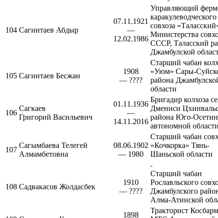
Управляющий ферм
каракулеводческого
07.11.1921
совхоза «Таласский
104
Сагинтаев Абдыр
—
Министерства совх
12.02.1986
СССР,
Таласский р
Джамбулской облас
Старший чабан колх
1908
«Уюм»
Сары-Суйск
105
Сагинтаев Бесжан
— ????
района
Джамбулско
области
Бригадир колхоза се
01.11.1936
Сагкаев
Дмениси
Цхинвальс
106
—
Григорий Васильевич
района
Юго-Осетин
14.11.2016
автономной област
Старший чабан совх
Сагымбаева Телегей
08.06.1902
«Кочкорка»
Тянь-
107
Алмамбетовна
— 1980
Шаньской области
Старший чабан
1910
Рославльского
совхо
108
Садвакасов Жолдасбек
— ????
Джамбулского райо
Алма-Атинской обл
Тракторист
Косбарм
1898