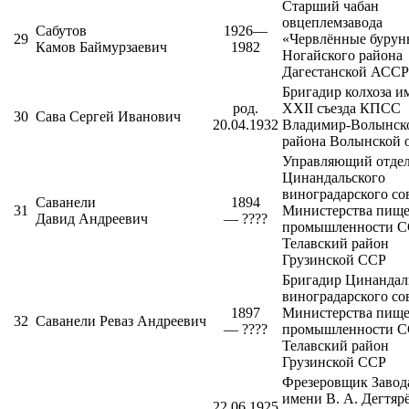
Старший чабан
овцеплемзавода
Сабутов
1926—
29
«Червлённые бурун
Камов Баймурзаевич
1982
Ногайского района
Дагестанской АССР
Бригадир колхоза и
род.
XXII съезда КПСС
30
Сава Сергей Иванович
20.04.1932
Владимир-Волынск
района
Волынской о
Управляющий отде
Цинандальского
виноградарского со
Саванели
1894
31
Министерства пищ
Давид Андреевич
— ????
промышленности С
Телавский район
Грузинской ССР
Бригадир Цинандал
виноградарского со
1897
Министерства пищ
32
Саванели Реваз Андреевич
— ????
промышленности С
Телавский район
Грузинской ССР
Фрезеровщик
Завод
имени В. А. Дегтяр
22.06.1925