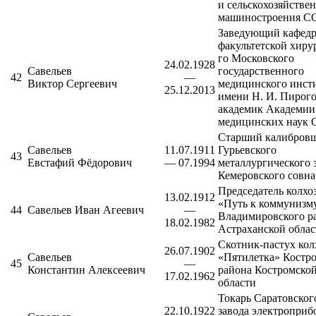
и сельскохозяйстве
машиностроения С
Заведующий кафед
факультетской хир
го Московского
24.02.1928
Савельев
государственного
42
—
Виктор Сергеевич
медицинского инст
25.12.2013
имени Н. И. Пирог
академик Академии
медицинских наук
Старший калибров
Савельев
11.07.1911
Гурьевского
43
Евстафий Фёдорович
— 07.1994
металлургического 
Кемеровского совна
Председатель колхо
13.02.1912
«Путь к коммунизм
44
Савельев Иван Агеевич
—
Владимировского р
18.02.1982
Астраханской облас
Скотник-пастух кол
26.07.1902
Савельев
«Пятилетка»
Костр
45
—
Константин Алексеевич
района
Костромско
17.02.1962
области
Токарь
Саратовског
22.10.1922
завода электроприб