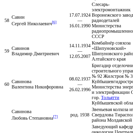
Слесарь-
электромонтажник
17.07.1924
Воронежского
завод
Савин
58
—
радиодеталей
[6]
Сергей Николаевич
16.01.1990
Министерства
радиопромышленно
СССР
Комбайнёр совхоза
14.11.1934
Савинов
«Шипуновский»
59
—
Владимир Дмитриевич
Шипуновского рай
12.05.2007
Алтайского края
Бригадир отделочн
строительного упра
№ 92 Жилстроя № 3
08.02.1937
Савинова
Куйбышевгидростр
60
—
Валентина Никифоровна
Министерства энер
26.02.1996
и электрификации 
гор.
Тольятти
Куйбышевской обла
Звеньевая колхоза 
Савинова
род. 1938
Свердлова
Тираспо
[7]
Любовь Степановна
района
Молдавской
Заведующий кафед
онкологии
Централ