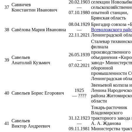
20.02.1903
селекции
Новозыбк
Саввичев
37
—
сельскохозяйственн
Константин Иванович
07.10.1980
опытной станции,
Брянская область
08.04.1929
Бригадир совхоза «
38
Савёлова Мария Ивановна
—
Всеволожского рай
22.11.2021
Ленинградской обл
Сталевар тихвинско
филиала
производственного
26.05.1939
Савельев
объединения «
Киро
39
—
Анатолий Кузьмич
завод
» Министерст
07.02.2021
оборонной
промышленности С
Ленинградская обла
Звеньевой колхоза 
1925
Ленина
Народичско
40
Савельев Борис Егорович
— ????
района
Житомирско
области
Токарь-расточник
Владимирского
31.12.1923
тракторного завода
Савельев
41
—
А. А. Жданова
Виктор Андреевич
09.11.1981
Министерства трак