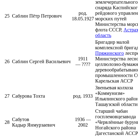
землечерпательного
снаряда Каспийског
род.
рейдового управле
25
Саблин Пётр Петрович
18.05.1927
морских путей
Министерства морс
флота СССР,
Астрах
область
Бригадир малой
комплексной брига
Пряжинского
леспр
1911
Министерства лесн
26
Саблин Сергей Васильевич
— ????
целлюлозно-бумажн
деревообрабатыва
промышленности С
Карельская АССР
Звеньевая колхоза
«Коммунизм»
27
Сабурова Тохта
род. 1933
Ильялинского райо
Ташаузской области
Старший чабан
госплемовцезавода
Сабутов
1936 —
28
«Червлённые бурун
Кадыр Янмурзаевич
2002
Ногайского района
Дагестанской АССР