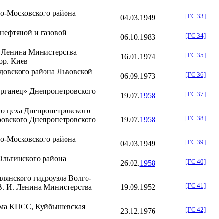
о-Московского района
[ГС 33]
04.03
.
1949
нефтяной и газовой
[ГС 34]
06.10
.
1983
. Ленина
Министерства
[ГС 35]
16.01
.
1974
ор. Киев
довского района
Львовской
[ГС 36]
06.09
.
1973
арганец»
Днепропетровского
[ГС 37]
19.07
.
1958
го цеха
Днепропетровского
[ГС 38]
ровского
Днепропетровского
19.07
.
1958
о-Московского района
[ГС 39]
04.03
.
1949
Ольгинского
района
[ГС 40]
26.02
.
1958
млянского гидроузла
Волго-
[ГС 41]
В. И. Ленина
Министерства
19.09
.
1952
ма КПСС, Куйбышевская
[ГС 42]
23.12
.
1976