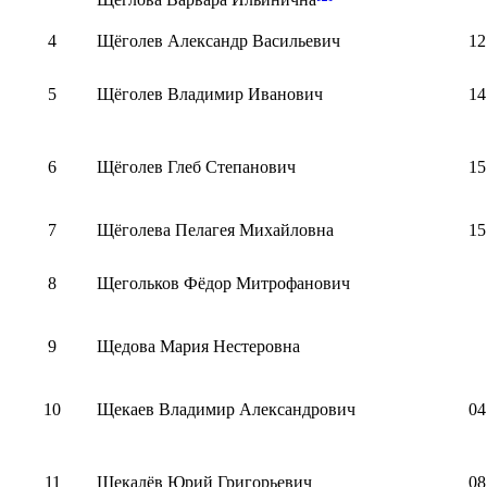
4
Щёголев Александр Васильевич
12
5
Щёголев Владимир Иванович
14
6
Щёголев Глеб Степанович
15
7
Щёголева Пелагея Михайловна
15
8
Щегольков Фёдор Митрофанович
9
Щедова Мария Нестеровна
10
Щекаев Владимир Александрович
04
11
Щекалёв Юрий Григорьевич
08