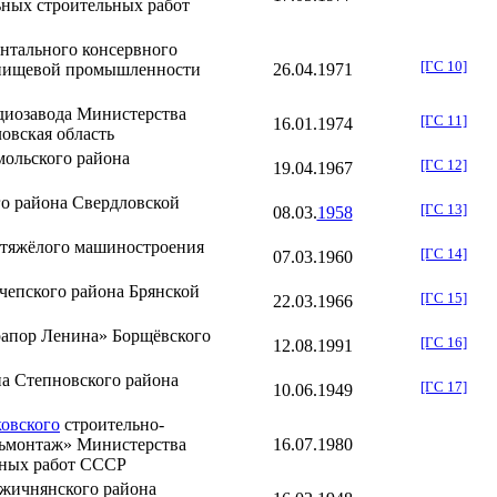
ных строительных работ
нтального консервного
[ГС 10]
 пищевой промышленности
26.04
.
1971
диозавода
Министерства
[ГС 11]
16.01
.
1974
вская область
ольского района
[ГС 12]
19.04
.
1967
о района
Свердловской
[ГС 13]
08.03
.
1958
 тяжёлого машиностроения
[ГС 14]
07.03
.
1960
чепского района
Брянской
[ГС 15]
22.03
.
1966
рапор Ленина»
Борщёвского
[ГС 16]
12.08
.
1991
на
Степновского района
[ГС 17]
10.06
.
1949
овского
строительно-
льмонтаж» Министерства
16.07
.
1980
ьных работ СССР
жичнянского
района