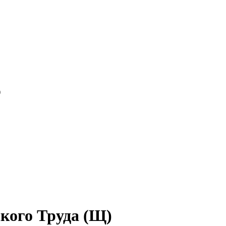
)
кого Труда (Щ)