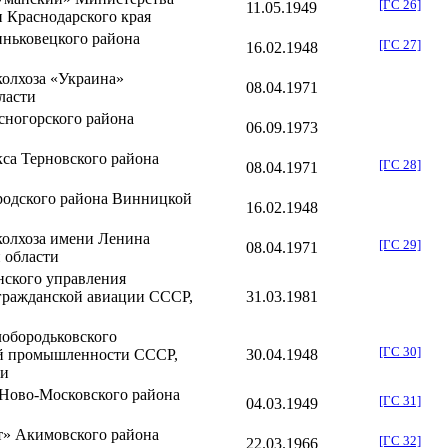
[ГС 26]
11.05
.
1949
н
Краснодарского края
ньковецкого района
[ГС 27]
16.02
.
1948
колхоза «Украина»
08.04
.
1971
ласти
сногорского района
06.09
.
1973
кса
Терновского района
[ГС 28]
08.04
.
1971
одского района
Винницкой
16.02
.
1948
колхоза имени Ленина
[ГС 29]
08.04
.
1971
 области
нского управления
гражданской авиации СССР,
31.03
.
1981
лобородьковского
[ГС 30]
ой промышленности СССР,
30.04
.
1948
ти
Ново-Московского района
[ГС 31]
04.03
.
1949
т»
Акимовского района
[ГС 32]
22.03
.
1966