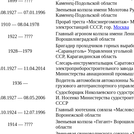
1899 — ????
Каменец-Подольской области
Звеньевая колхоза имени Молотова
Р
.08.1927 — 07.01.1996
Каменец-Подольской области
Прораб треста «Мосэнергомонтаж» М
1910 — 08.04.1978
электростанций СССР, гор.
Москва
Главный агроном колхоза имени Лен
1922 — ????
Ворошиловградской области
Бригадир проходчиков горных выраб
1928—1979
«Сараньуголь» Управления угольной
ССР,
Карагандинская область
Слесарь-инструментальщик Саратовс
.01.1927 — 11.04.2014
электроприборостроительного завод
Министерства авиационной промыш
Водитель автомобиля автоколонны 
1936 —
грузового автотранспортного управл
Судосборщик
Николаевского судостр
.08.1927 — 08.05.2006
И. Носенко
Министерства судострои
СССР
Главный зоотехник совхоза «Маслов
.10.1924 — 12.07.1996
Воронежской области
Звеньевая колхоза «Гигант»
Ворошило
1914 — ????
области
Звеньевая свиноводческого совхоза 