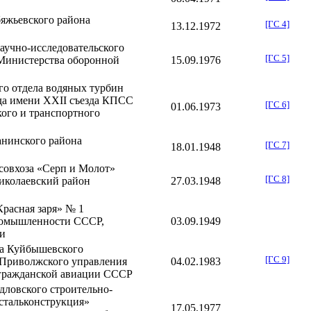
яжьевского района
[ГС 4]
13.12
.
1972
аучно-исследовательского
[ГС 5]
инистерства оборонной
15.09
.
1976
го отдела водяных турбин
да имени XXII съезда КПСС
[ГС 6]
01.06
.
1973
кого и транспортного
нинского района
[ГС 7]
18.01
.
1948
совхоза «Серп и Молот»
[ГС 8]
иколаевский район
27.03
.
1948
Красная заря» № 1
ромышленности СССР,
03.09
.
1949
и
да
Куйбышевского
[ГС 9]
 Приволжского управления
04.02
.
1983
 гражданской авиации СССР
дловского
строительно-
стальконструкция»
17.05
.
1977