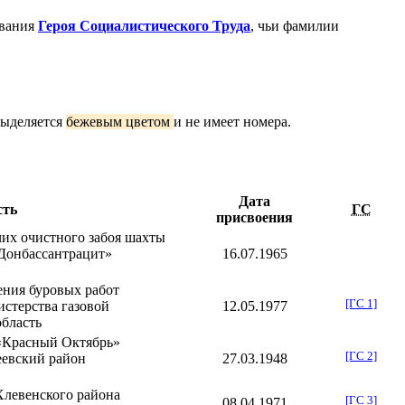
звания
Героя Социалистического Труда
, чьи фамилии
выделяется
бежевым цветом
и не имеет номера.
Дата
сть
ГС
присвоения
их очистного забоя шахты
Донбассантрацит
»
16.07
.
1965
ения буровых работ
[ГС 1]
стерства газовой
12.05
.
1977
бласть
 «Красный Октябрь»
[ГС 2]
еевский район
27.03
.
1948
Хлевенского района
[ГС 3]
08.04
.
1971