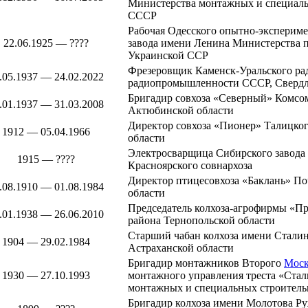
Министерства монтажных и специаль
СССР
Рабочая
Одесского
опытно-экспериме
22.06.1925 — ????
завода имени Ленина Министерства
Украинской ССР
Фрезеровщик
Каменск-Уральского ра
.05.1937 — 24.02.2022
радиопромышленности СССР, Свердло
Бригадир совхоза «Северный»
Комсом
.01.1937 — 31.03.2008
Актюбинской области
Директор совхоза «Пионер»
Талицког
1912 — 05.04.1966
области
Электросварщица
Сибирского завода
1915 — ????
Красноярского совнархоза
Директор птицесовхоза «Баклань»
По
.08.1910 — 01.08.1984
области
Председатель колхоза-агрофирмы «П
.01.1938 — 26.06.2010
района
Тернопольской области
Старший чабан колхоза имени Стали
1904 — 29.02.1984
Астраханской области
Бригадир монтажников Второго
Моск
1930 — 27.10.1993
монтажного управления треста «Ста
монтажных и специальных строител
Бригадир колхоза имени Молотова
Ру