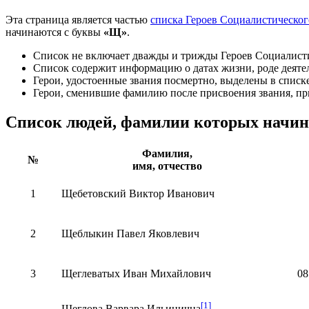
Эта страница является частью
списка Героев Социалистическог
начинаются с буквы
«
Щ
»
.
Список не включает
дважды
и
трижды
Героев Социалисти
Список содержит информацию о датах жизни, роде деятел
Герои, удостоенные звания посмертно, выделены в списк
Герои, сменившие фамилию после присвоения звания, пр
Список людей, фамилии которых начи
Фамилия,
№
имя, отчество
1
Щебетовский Виктор Иванович
2
Щеблыкин Павел Яковлевич
3
Щеглеватых Иван Михайлович
08
[1]
Щеглова Варвара Ильинична