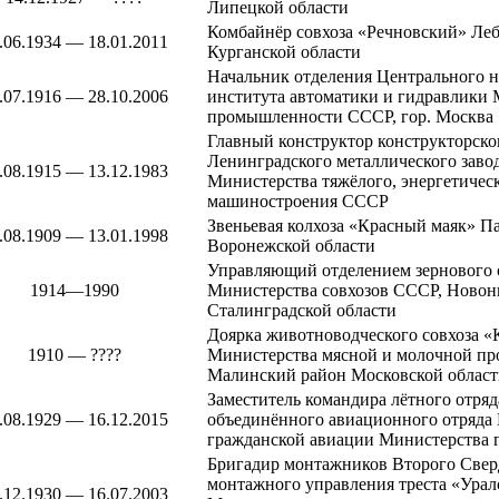
Липецкой области
Комбайнёр совхоза «Речновский»
Леб
.06.1934 — 18.01.2011
Курганской области
Начальник отделения
Центрального н
.07.1916 — 28.10.2006
института автоматики и гидравлики
М
промышленности СССР, гор. Москва
Главный конструктор конструкторско
Ленинградского металлического заво
.08.1915 — 13.12.1983
Министерства тяжёлого, энергетичес
машиностроения СССР
Звеньевая колхоза «Красный маяк»
Па
.08.1909 — 13.01.1998
Воронежской области
Управляющий отделением зернового 
1914—1990
Министерства совхозов СССР,
Новон
Сталинградской области
Доярка животноводческого совхоза «
1910 — ????
Министерства мясной и молочной п
Малинский район
Московской област
Заместитель командира лётного отря
.08.1929 — 16.12.2015
объединённого авиационного отряда
гражданской авиации Министерства
Бригадир монтажников Второго
Свер
монтажного управления треста «Урал
.12.1930 — 16.07.2003