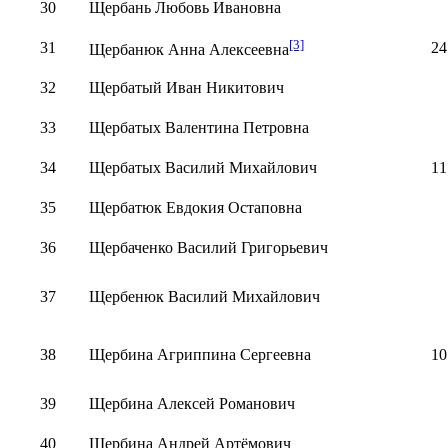
30
Щербань Любовь Ивановна
[3]
31
24
Щербанюк Анна Алексеевна
32
Щербатый Иван Никитович
33
Щербатых Валентина Петровна
34
Щербатых Василий Михайлович
11
35
Щербатюк Евдокия Остаповна
36
Щербаченко Василий Григорьевич
37
Щербенюк Василий Михайлович
38
Щербина Агриппина Сергеевна
10
39
Щербина Алексей Романович
40
Щербина Андрей Артёмович