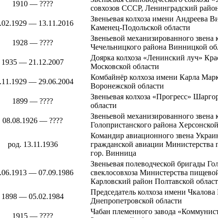
1910 — ????
совхозов СССР,
Ленинградский райо
Звеньевая колхоза имени Андреева
Ви
.02.1929 — 13.11.2016
Каменец-Подольской области
Звеньевой механизированного звена 
1928 — ????
Чечельницкого района
Винницкой об
Доярка колхоза «Ленинский луч»
Кра
1935 — 21.12.2007
Московской области
Комбайнёр колхоза имени Карла Мар
.11.1929 — 29.06.2004
Воронежской области
Звеньевая колхоза «Прогресс»
Шаргор
1899 — ????
области
Звеньевой механизированного звена 
08.08.1926 — ????
Голопристанского района
Херсонской
Командир авиационного звена Украи
род. 13.11.1936
гражданской авиации Министерства 
гор.
Винница
Звеньевая полеводческой бригады
Го
.06.1913 — 07.09.1986
свеклосовхоза Министерства пищев
Карловский район Полтавской облас
Председатель колхоза имени Чкалова
1898 — 05.02.1984
Днепропетровской области
Чабан племенного завода «Коммунис
1915 — ????