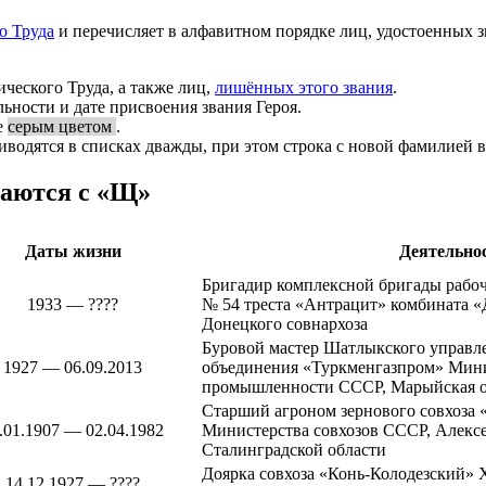
о Труда
и перечисляет в алфавитном порядке лиц, удостоенных 
ческого Труда, а также лиц,
лишённых этого звания
.
ьности и дате присвоения звания Героя.
е
серым цветом
.
иводятся в списках дважды, при этом строка с новой фамилией 
наются с «Щ»
Даты жизни
Деятельно
Бригадир комплексной бригады рабоч
1933 — ????
№ 54 треста «Антрацит» комбината «
Донецкого совнархоза
Буровой мастер Шатлыкского управл
1927 — 06.09.2013
объединения «Туркменгазпром» Мини
промышленности СССР,
Марыйская о
Старший агроном зернового совхоза
.01.1907 — 02.04.1982
Министерства совхозов СССР,
Алекс
Сталинградской области
Доярка совхоза «Конь-Колодезский»
14.12.1927 — ????