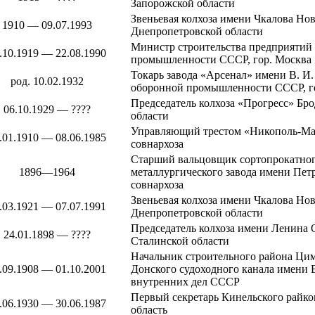
Запорожской области
Звеньевая колхоза имени Чкалова
Нов
1910 — 09.07.1993
Днепропетровской области
Министр строительства предприятий 
.10.1919 — 22.08.1990
промышленности СССР, гор. Москва
Токарь
завода «Арсенал» имени В. И
род. 10.02.1932
оборонной промышленности СССР, г
Председатель колхоза «Прогресс»
Бро
06.10.1929 — ????
области
Управляющий трестом «Никополь-М
.01.1910 — 08.06.1985
совнархоза
Старший вальцовщик сортопрокатно
1896—1964
металлургического завода имени Пет
совнархоза
Звеньевая колхоза имени Чкалова
Нов
.03.1921 — 07.07.1991
Днепропетровской области
Председатель колхоза имени Ленина
24.01.1898 — ????
Сталинской области
Начальник строительного района Ци
.09.1908 — 01.10.2001
Донского судоходного канала имени 
внутренних дел СССР
Первый секретарь
Кинельского
райко
.06.1930 — 30.06.1987
область