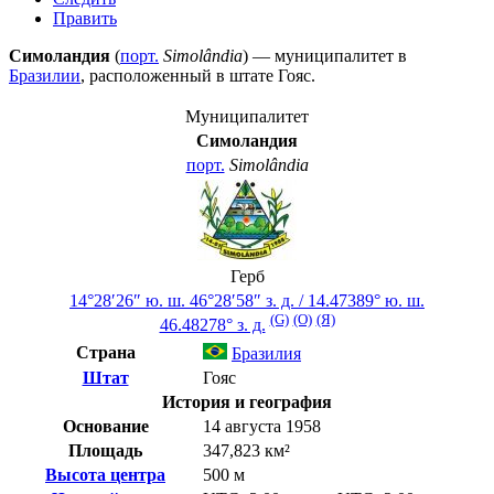
Править
Симоландия
(
порт.
Simolândia
) — муниципалитет в
Бразилии
, расположенный в штате
Гояс
.
Муниципалитет
Симоландия
порт.
Simolândia
Герб
14°28′26″ ю. ш.
46°28′58″ з. д.
/
14.47389° ю. ш.
(G)
(O)
(Я)
46.48278° з. д.
Страна
Бразилия
Штат
Гояс
История и география
Основание
14 августа 1958
Площадь
347,823 км²
Высота центра
500 м