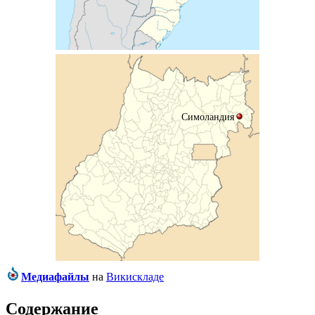
Симоландия
Медиафайлы
на
Викискладе
Содержание