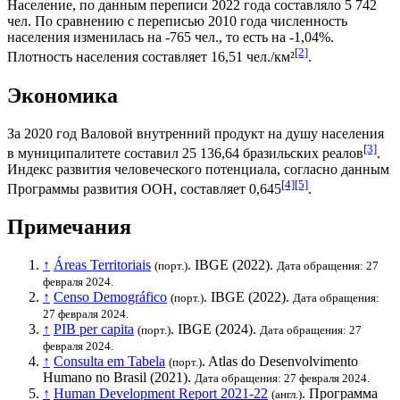
Население, по данным переписи 2022 года составляло 5 742
чел. По сравнению с переписью 2010 года численность
населения изменилась на -765 чел., то есть на -1,04%.
[2]
Плотность населения составляет 16,51 чел./км²
.
Экономика
За 2020 год
Валовой внутренний продукт на душу населения
[3]
в муниципалитете составил 25 136,64
бразильских реалов
.
Индекс развития человеческого потенциала
, согласно данным
[4]
[5]
Программы развития ООН
, составляет 0,645
.
Примечания
↑
Áreas Territoriais
.
IBGE
(2022).
(порт.)
Дата обращения: 27
февраля 2024.
↑
Censo Demográfico
.
IBGE
(2022).
(порт.)
Дата обращения:
27 февраля 2024.
↑
PIB per capita
.
IBGE
(2024).
(порт.)
Дата обращения: 27
февраля 2024.
↑
Consulta em Tabela
. Atlas do Desenvolvimento
(порт.)
Humano no Brasil (2021).
Дата обращения: 27 февраля 2024.
↑
Human Development Report 2021-22
.
Программа
(англ.)