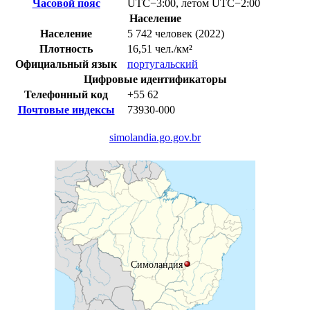
Часовой пояс
UTC−3:00
,
летом
UTC−2:00
Население
Население
5 742 человек (2022)
Плотность
16,51 чел./км²
Официальный язык
португальский
Цифровые идентификаторы
Телефонный код
+55
62
Почтовые индексы
73930-000
simolandia.go.gov.br
Симоландия