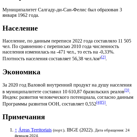
Муниципалитет Салгаду-ди-Сан-Фелис был образован 3
января 1962 года.
Население
Население, по данным переписи 2022 года составляло 11 505
чел. По сравнению с переписью 2010 года численность
населения изменилась на -471 чел., то есть на -0,33%.
[2]
Плотность населения составляет 56,38 чел./км²
.
Экономика
За 2020 год
Валовой внутренний продукт на душу населения
[3]
в муниципалитете составил 10 610,87
бразильских реалов
.
Индекс развития человеческого потенциала
, согласно данным
[4]
[5]
Программы развития ООН
, составляет 0,552
.
Примечания
↑
Áreas Territoriais
.
IBGE
(2022).
(порт.)
Дата обращения: 24
февраля 2024.