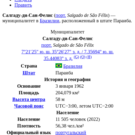
Править
Салгаду-ди-Сан-Фелис
(
порт.
Salgado de São Félix
) —
муниципалитет в
Бразилии
, расположенный в штате
Параиба
.
Муниципалитет
Салгаду-ди-Сан-Фелис
порт.
Salgado de São Félix
7°21′25″ ю. ш.
35°26′27″ з. д.
/
7.35694° ю. ш.
(G)
(O)
(Я)
35.44083° з. д.
Страна
Бразилия
Штат
Параиба
История и география
Основание
3 января 1962
Площадь
204,079 км²
Высота центра
58 м
Часовой пояс
UTC−3:00
,
летом
UTC−2:00
Население
Население
11 505 человек (2022)
Плотность
56,38 чел./км²
Официальный язык
португальский