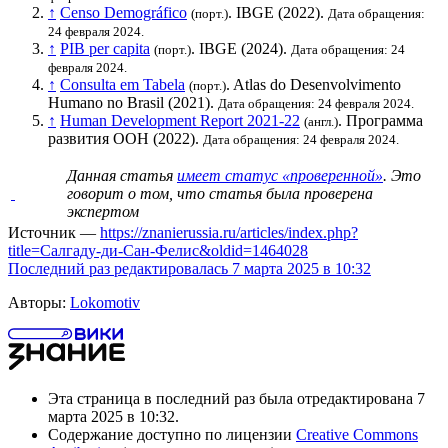
↑
Censo Demográfico
.
IBGE
(2022).
(порт.)
Дата обращения:
24 февраля 2024.
↑
PIB per capita
.
IBGE
(2024).
(порт.)
Дата обращения: 24
февраля 2024.
↑
Consulta em Tabela
. Atlas do Desenvolvimento
(порт.)
Humano no Brasil (2021).
Дата обращения: 24 февраля 2024.
↑
Human Development Report 2021-22
.
Программа
(англ.)
развития ООН
(2022).
Дата обращения: 24 февраля 2024.
Данная статья
имеет статус «проверенной»
. Это
говорит о том, что статья была проверена
экспертом
Источник —
https://znanierussia.ru/articles/index.php?
title=Салгаду-ди-Сан-Фелис&oldid=1464028
Последний раз редактировалась 7 марта 2025 в 10:32
Авторы:
Lokomotiv
Эта страница в последний раз была отредактирована 7
марта 2025 в 10:32.
Содержание доступно по лицензии
Creative Commons