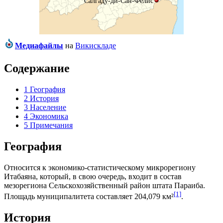
Салгаду-ди-Сан-Фелис
Медиафайлы
на
Викискладе
Содержание
1
География
2
История
3
Население
4
Экономика
5
Примечания
География
Относится к экономико-статистическому микрорегиону
Итабаяна
, который, в свою очередь, входит в состав
мезорегиона
Сельскохозяйственный район штата Параиба
.
[1]
Площадь муниципалитета составляет 204,079 км²
.
История