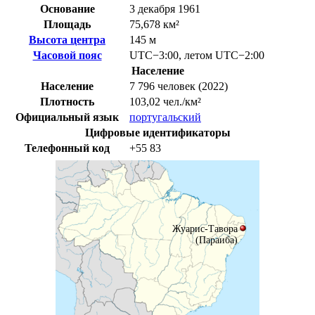
Основание
3 декабря 1961
Площадь
75,678 км²
Высота центра
145 м
Часовой пояс
UTC−3:00
,
летом
UTC−2:00
Население
Население
7 796 человек (2022)
Плотность
103,02 чел./км²
Официальный язык
португальский
Цифровые идентификаторы
Телефонный код
+55
83
Жуарис-Тавора
(Параиба)