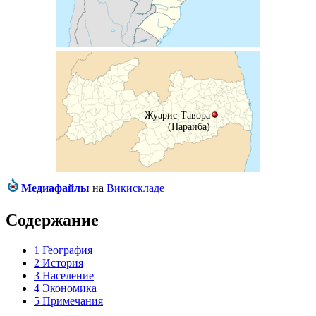
Жуарис-Тавора
(Параиба)
Медиафайлы
на
Викискладе
Содержание
1
География
2
История
3
Население
4
Экономика
5
Примечания