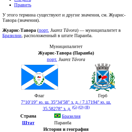
Править
У этого термина существуют и другие значения, см.
Жуарис-
Тавора (значения)
.
Жуарис-Тавора
(
порт.
Juarez Távora
) — муниципалитет в
Бразилии
, расположенный в штате
Параиба
.
Муниципалитет
Жуарис-Тавора (Параиба)
порт.
Juarez Távora
Флаг
Герб
7°10′19″ ю. ш.
35°34′58″ з. д.
/
7.17194° ю. ш.
(G)
(O)
(Я)
35.58278° з. д.
Страна
Бразилия
Штат
Параиба
История и география