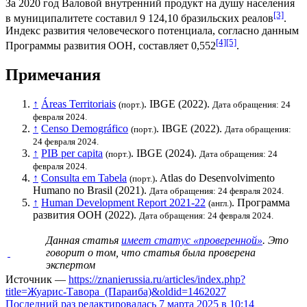
За 2020 год
Валовой внутренний продукт на душу населения
[3]
в муниципалитете составил 9 124,10
бразильских реалов
.
Индекс развития человеческого потенциала
, согласно данным
[4]
[5]
Программы развития ООН
, составляет 0,552
.
Примечания
↑
Áreas Territoriais
.
IBGE
(2022).
(порт.)
Дата обращения: 24
февраля 2024.
↑
Censo Demográfico
.
IBGE
(2022).
(порт.)
Дата обращения:
24 февраля 2024.
↑
PIB per capita
.
IBGE
(2024).
(порт.)
Дата обращения: 24
февраля 2024.
↑
Consulta em Tabela
. Atlas do Desenvolvimento
(порт.)
Humano no Brasil (2021).
Дата обращения: 24 февраля 2024.
↑
Human Development Report 2021-22
.
Программа
(англ.)
развития ООН
(2022).
Дата обращения: 24 февраля 2024.
Данная статья
имеет статус «проверенной»
. Это
говорит о том, что статья была проверена
экспертом
Источник —
https://znanierussia.ru/articles/index.php?
title=Жуарис-Тавора_(Параиба)&oldid=1462027
Последний раз редактировалась 7 марта 2025 в 10:14