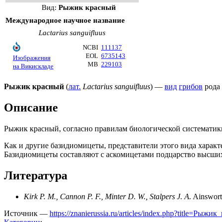
Вид:
Рыжик красный
Международное научное название
Lactarius sanguifluus
NCBI
111137
EOL
6735143
Изображения
MB
229103
на Викискладе
Рыжик красный
(
лат.
Lactarius sanguifluus
) —
вид
грибов
рода
Описание
Рыжик красный, согласно
правилам
биологической систематик
Как и другие базидиомицеты, представители этого вида характ
Базидиомицеты составляют с
аскомицетами
подцарство
высших
Литература
Kirk P. M., Cannon P. F., Minter D. W., Stalpers J. A.
Ainsworth
Источник —
https://znanierussia.ru/articles/index.php?title=Ры