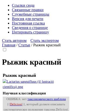
Ссылки сюда
Связанные правки
Служебные страницы
Версия для печати
Постоянная ссылка
Сведения о странице
Цитировать страницу
Стать автором
Стать экспертом
Главная
/
Статьи
/
Рыжик красный
Рыжик красный
Рыжик красный
Научная классификация
ОШИБКА: нет
таксономического шаблона
{{
Deliciosi
}}
, который должен описывать
систематическое положение таксона
Deliciosi
.