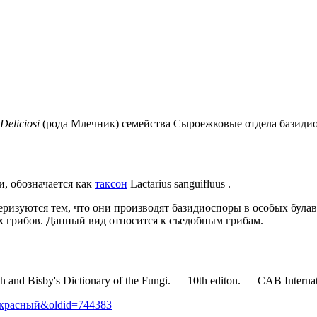
Deliciosi
(рода
Млечник
) семейства
Сыроежковые
отдела
базиди
и
, обозначается как
таксон
Lactarius sanguifluus .
еризуются тем, что они производят
базидиоспоры
в особых була
 грибов
. Данный вид относится к
съедобным грибам
.
 and Bisby's Dictionary of the Fungi. — 10th editon. — CAB Interna
жик_красный&oldid=744383