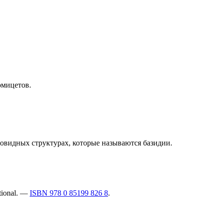
омицетов
.
вовидных структурах, которые называются
базидии
.
tional. —
ISBN 978 0 85199 826 8
.