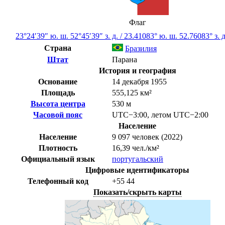
Флаг
23°24′39″ ю. ш.
52°45′39″ з. д.
/
23.41083° ю. ш. 52.76083° з. д
Страна
Бразилия
Штат
Парана
История и география
Основание
14 декабря 1955
Площадь
555,125 км²
Высота центра
530 м
Часовой пояс
UTC−3:00
,
летом
UTC−2:00
Население
Население
9 097 человек (2022)
Плотность
16,39 чел./км²
Официальный язык
португальский
Цифровые идентификаторы
Телефонный код
+55
44
Показать/скрыть карты