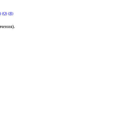
)
(O)
(Я)
ачения)
.