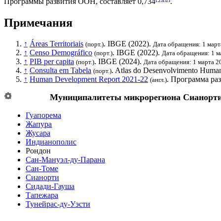
Программы развития ООН
, составляет 0,734
.
Примечания
↑
Áreas Territoriais
.
IBGE
(2022).
(порт.)
Дата обращения: 1 март
↑
Censo Demográfico
.
IBGE
(2022).
(порт.)
Дата обращения: 1 м
↑
PIB per capita
.
IBGE
(2024).
(порт.)
Дата обращения: 1 марта 2
↑
Consulta em Tabela
. Atlas do Desenvolvimento Human
(порт.)
↑
Human Development Report 2021-22
.
Программа ра
(англ.)
Муниципалитеты микрорегиона
Сианорт
Гуапорема
Жапура
Жусара
Индианополис
Рондон
Сан-Мануэл-ду-Парана
Сан-Томе
Сианорти
Сидади-Гауша
Тапежара
Тунейрас-ду-Уэсти