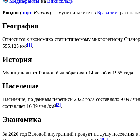
Медиафайлы
на
Викискладе
Рондон
(
порт.
Rondon
) — муниципалитет в
Бразилии
, располо
География
Относится к экономико-статистическому микрорегиону
Сианор
[1]
555,125 км²
.
История
Муниципалитет Рондон был образован 14 декабря 1955 года.
Население
Население, по данным переписи 2022 года составляло 9 097 чел
[2]
составляет 16,39 чел./км²
.
Экономика
За 2020 год
Валовой внутренний продукт на душу населения
в 
[4]
[5]