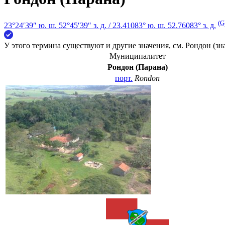
(G
23°24′39″ ю. ш.
52°45′39″ з. д.
/
23.41083° ю. ш. 52.76083° з. д.
У этого термина существуют и другие значения, см.
Рондон (зн
Муниципалитет
Рондон (Парана)
порт.
Rondon