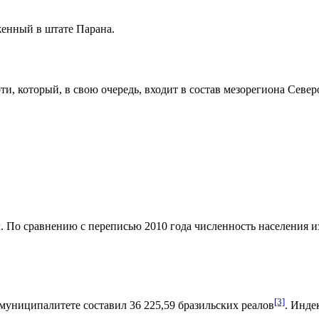
женный в штате
Парана
.
ти
, который, в свою очередь, входит в состав мезорегиона
Север
. По сравнению с переписью 2010 года численность населения изм
[3]
муниципалитете составил 36 225,59
бразильских реалов
.
Индек