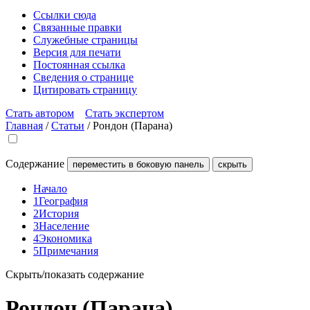
Ссылки сюда
Связанные правки
Служебные страницы
Версия для печати
Постоянная ссылка
Сведения о странице
Цитировать страницу
Стать автором
Стать экспертом
Главная
/
Статьи
/
Рондон (Парана)
Содержание
переместить в боковую панель
скрыть
Начало
1
География
2
История
3
Население
4
Экономика
5
Примечания
Скрыть/показать содержание
Рондон (Парана)