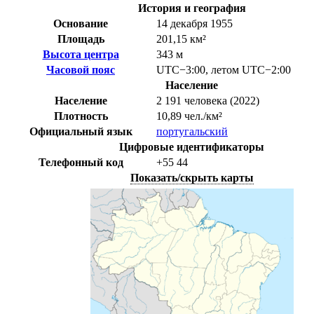
История и география
Основание
14 декабря 1955
Площадь
201,15 км²
Высота центра
343 м
Часовой пояс
UTC−3:00
,
летом
UTC−2:00
Население
Население
2 191 человека (2022)
Плотность
10,89 чел./км²
Официальный язык
португальский
Цифровые идентификаторы
Телефонный код
+55
44
Показать/скрыть карты