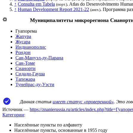
↑
Consulta em Tabela
. Atlas do Desenvolvimento Human
(порт.)
↑
Human Development Report 2021-22
.
Программа ра
(англ.)
Муниципалитеты микрорегиона
Сианорт
Гуапорема
Жапура
Жусара
Индианополис
Рондон
Сан-Мануэл-ду-Парана
Сан-Томе
Сианорти
Сидади-Гауша
Тапежара
Тунейрас-ду-Уэсти
Данная статья
имеет статус «проверенной»
. Это го
Источник —
https://znanierussia.ru/articles/index.php?title=Гуап
Категории
:
Населённые пункты по алфавиту
Населённые пункты, основанные в 1955 году