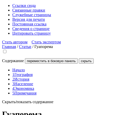
Ссылки сюда
Связанные правки
Служебные страницы
Версия для печати
Постоянная ссылка
Сведения о странице
Цитировать страницу
Стать автором
Стать экспертом
Главная
/
Статьи
/
Гуапорема
Содержание
переместить в боковую панель
скрыть
Начало
1
География
2
История
3
Население
4
Экономика
5
Примечания
Скрыть/показать содержание
Гуапорема