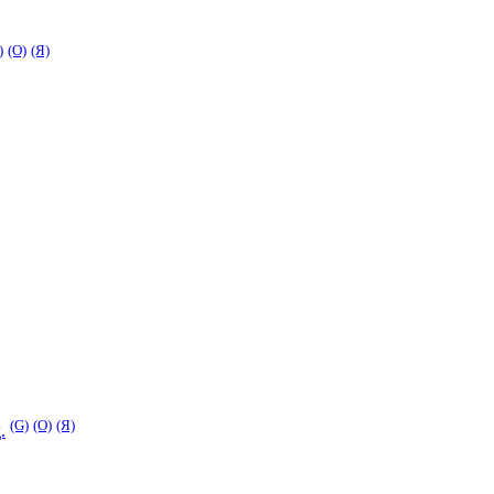
)
(O)
(Я)
(G)
(O)
(Я)
.