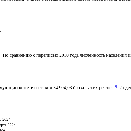
.
. По сравнению с переписью 2010 года численность населения изм
[3]
муниципалитете составил 34 904,03
бразильских реалов
.
Индек
а 2024.
арта 2024.
024.