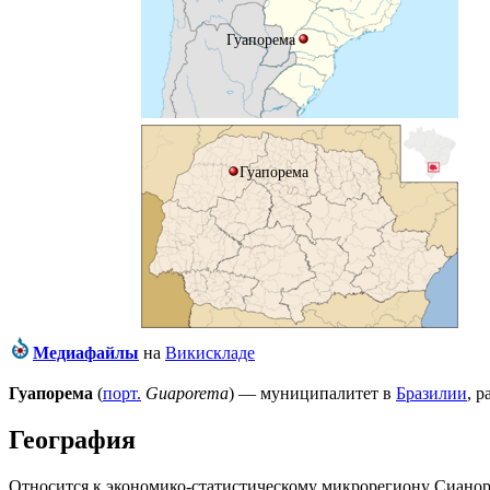
Гуапорема
Гуапорема
Медиафайлы
на
Викискладе
Гуапорема
(
порт.
Guaporema
) — муниципалитет в
Бразилии
, 
География
Относится к экономико-статистическому микрорегиону
Сианор