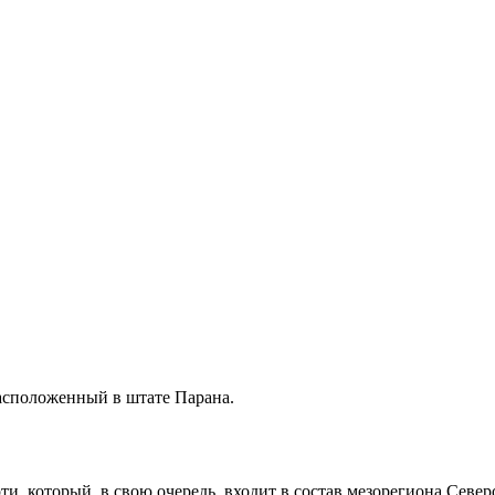
расположенный в штате
Парана
.
ти
, который, в свою очередь, входит в состав мезорегиона
Север