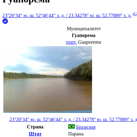
(G
23°20′34″ ю. ш.
52°46′44″ з. д.
/
23.34278° ю. ш. 52.77889° з. д.
Муниципалитет
Гуапорема
порт.
Guaporema
23°20′34″ ю. ш.
52°46′44″ з. д.
/
23.34278° ю. ш. 52.77889° з. д
Страна
Бразилия
Штат
Парана