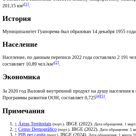
[1]
201,15 км²
.
История
Муниципалитет Гуапорема был образован 14 декабря 1955 года
Население
Население, по данным переписи 2022 года составляло 2 191 чел
[2]
составляет 10,89 чел./км²
.
Экономика
За 2020 год
Валовой внутренний продукт на душу населения
в 
[4]
[5]
Программы развития ООН
, составляет 0,725
.
Примечания
↑
Áreas Territoriais
.
IBGE
(2022).
(порт.)
Дата обращения: 1 март
↑
Censo Demográfico
.
IBGE
(2022).
(порт.)
Дата обращения: 1 м
↑
PIB per capita
.
IBGE
(2024).
(порт.)
Дата обращения: 1 марта 2