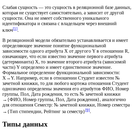
Слабая сущность — это сущность в реляционной базе данных,
которая не существует самостоятельно, а зависит от другой
сущности. Она не имеет собственного уникального
идентификатора
и связана с владельцем через внешний
[1]
ключ
.
В
реляционной модели
обязательно устанавливается и имеет
определяющее значение понятие функциональной
зависимости одного атрибута X от другого Y в отношении R,
означающее, что если известно значение первого атрибута
(детерминанта) X, то значение второго атрибута (зависимой
части) Y определено и имеет единственное значение.
Формальное определение функциональной зависимости:
X→Y. Например, если в отношении
Студент
известен №
зачетной книжки, то для любого кортежа отношения Студент
однозначно определены значения его атрибутов ФИО, Номер
группы,
Пол
,
Дата рождения
, то есть № зачетной книжки
→{ФИО, Номер группы, Пол, Дата рождения}, аналогично
для отношения Семестр: № зачетной книжки, Номер семестра
[9]
→{Тип стипендии, Рейтинг за семестр}
.
Типы данных