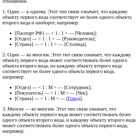
отношений.
1. Один — к одному. Этот тип связи означает, что каждому
объекту первого вида соответствует не более одного объекта
второго вида и наоборот, например:
[Паспорт РФ] — < 1 : 1 > — [
Человек
];
[Отдел] — < 1 : 1 > — [
Руководитель
];
[Страна] — < 1 : 1 > — [
Столица
].
2. Один — ко многим. Этот тип связи означает, что каждому
объекту первого вида может соответствовать более одного
объекта второго вида, но каждому объекту второго вида
соответствует не более одного объекта первого вида,
например:
[Отдел] — < 1 : М > — [Сотрудник];
[Покупатель] — < 1 : М > — [
Чек
];
[Страна] — < 1 : М > — [
Город
].
3. Многие — ко многим. Этот тип связи означает, что
каждому объекту первого вида может соответствовать более
одного объекта второго вида, и каждому объекту второго вида
может соответствовать более одного объекта первого вида,
например: