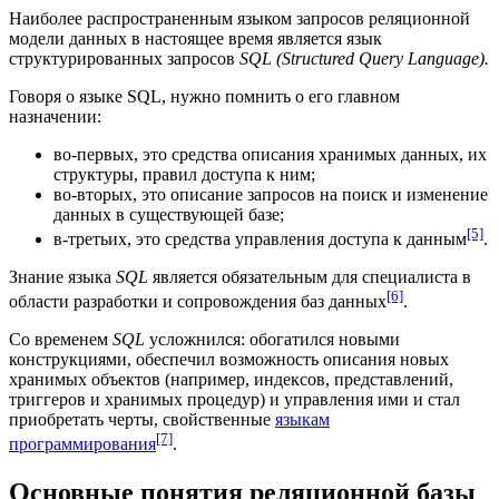
Наиболее распространенным языком запросов реляционной
модели данных в настоящее время является язык
структурированных запросов
SQL
(Structured Query Language).
Говоря о языке SQL, нужно помнить о его главном
назначении:
во-первых, это средства описания хранимых данных, их
структуры, правил доступа к ним;
во-вторых, это описание запросов на поиск и изменение
данных в существующей базе;
[5]
в-третьих, это средства управления доступа к данным
.
Знание языка
SQL
является обязательным для специалиста в
[6]
области разработки и сопровождения баз данных
.
Со временем
SQL
усложнился: обогатился новыми
конструкциями
, обеспечил возможность описания новых
хранимых объектов (например, индексов, представлений,
триггеров и хранимых процедур) и управления ими и стал
приобретать черты, свойственные
языкам
[7]
программирования
.
Основные понятия реляционной базы