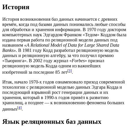
История
История возникновения баз данных начинается с древних
времён, когда под базами данных понимались любые способы
для обработки и хранения информации. В
1970 году
доктором
компьютерных наук
Эдгардом Франком «Тедом» Коддом
была
издана первая работа по реляционной модели данных под
названием
«A Relational Model of Data for Large Shared Data
Banks»
. В
1981 году
Кодд разработал реляционную модель
данных и реляционную алгебру, за что получил премию
«Тьюринга». В
2002 году
журнал «
Forbes
» признал
реляционную
модель Кодда
одним из важнейших
[3]
изобретений за последние 85 лет
.
Итак, начало
1970-х годов
ознаменовало приход современной
технологии с реляционной моделью данных Эдгара Кодда и
последующий взрывной рост генерации данных и их
хранения, который в
1990-х годов
привёл к развитию
хранилищ, а позднее — к возникновению феномена больших
[4]
данных
.
Язык реляционных баз данных