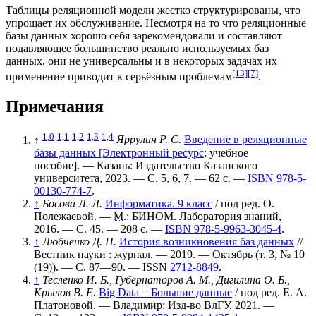
Таблицы реляционной модели жестко структурированы, что
упрощает их
обслуживание
. Несмотря на то что реляционные
базы данных хорошо себя зарекомендовали и составляют
подавляющее большинство реально используемых баз
данных, они не универсальны и в некоторых задачах их
[13]
[7]
применение приводит к серьёзным
проблемам
.
Примечания
1,0
1,1
1,2
1,3
1,4
↑
Яррулин Р. С.
Введение в реляционные
базы данных [Электронный ресурс
: учебное
пособие]. — Казань: Издательство Казанского
университета, 2023. — С. 5, 6, 7. — 62 с. —
ISBN 978-5-
00130-774-7
.
↑
Босова Л. Л.
Информатика. 9 класс
/ под ред. О.
Полежаевой. —
М.
: БИНОМ. Лаборатория знаний,
2016. — С. 45. — 208 с. —
ISBN 978-5-9963-3045-4
.
↑
Любченко Д. П.
История возникновения баз данных
//
Вестник науки : журнал. — 2019. — Октябрь (
т. 3
,
№ 10
(19)
). —
С. 87—90
. —
ISSN
2712-8849
.
↑
Тесленко И. Б., Губернаторов А. М., Дигилина О. Б.,
Крылов В. Е.
Big Data = Большие данные
/ под ред. Е. А.
Платоновой. — Владимир: Изд-во ВлГУ, 2021. —