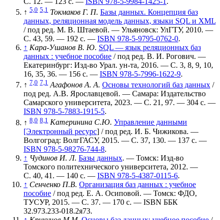
С. 12. — 123 с. —
ISBN 978-5-9984-1425-1
.
5,0
5,1
↑
Токмаков Г. П.
Базы данных. Концепция баз
данных, реляционная модель данных, языки SQL и XML
/ под ред. М. В. Штаевой. — Ульяновск: УлГТУ, 2010. —
С. 43, 59. — 192 с. —
ISBN 978-5-9795-0762-0
.
↑
Кара-Ушанов В. Ю.
SQL — язык реляционных баз
данных : учебное пособие
/ под ред. В. И. Рогович. —
Екатеринбург: Изд-во Урал. ун-та, 2016. — С. 3, 8, 9, 10,
16, 35, 36. — 156 с. —
ISBN 978-5-7996-1622-9
.
7,0
7,1
↑
Агафонов А. А.
Основы технологий баз данных
/
под ред. А.В. Ярославцевой. — Самара: Издательство
Самарского университета, 2023. — С. 21, 97. — 304 с. —
ISBN 978-5-7883-1915-5
.
8,0
8,1
↑
Катеринина С.Ю.
Управление данными
[Электронный ресурс
] / под ред. И. Б. Чижикова. —
Волгоград: ВолгГАСУ, 2015. — С. 37, 130. — 137 с. —
ISBN 978-5-98276-744-8
.
↑
Чудинов И. Л.
Базы данных
. — Томск: Изд-во
Томского политехнического университета, 2012. —
С. 40, 41. — 140 с. —
ISBN 978-5-4387-0115-6
.
↑
Сенченко П.В.
Организация баз данных : учебное
пособие
/ под ред. Е. А. Осиповой. — Томск: ФДО,
ТУСУР, 2015. — С. 37. — 170 с. — ISBN ББК
32.973.233-018.2я73.
↑
Крикунов М.М.
Основы баз данных: учебное пособие
/