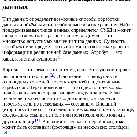
данных
Тип данных определяет возможные способы обработки
данных и объём памяти, необходимое для их хранения. Набор
поддерживаемых типов данных определяется
СУБД
и может
сильно различаться в разных системах.
Домен
— это
множество допустимых значений типа данных.
Сущность
—
это объект или предмет реального мира, о котором хранится
информация в реляционной базе данных. Атрибут — это
[1]
характеристика сущности
.
Кортеж — это элемент отношения, соответствующий строке
[8]
реляционной таблицы
. Отношение — совокупность
однородных кортежей, то есть кортежей с идентичными
атрибутами
. Первичный ключ — это одно или несколько
полей, однозначно определяющих каждую запись. Если
первичный ключ состоит из одного поля, он является
простым, если из нескольких — составным. Внешний
(вторичный) ключ — это одно или несколько полей в таблице,
содержащих ссылку на поле или поля первичного ключа в
[1]
другой таблице
. Внешний ключ, как и первичный, тоже
может быть составным (состоящим из нескольких столбцов)
[5]
.