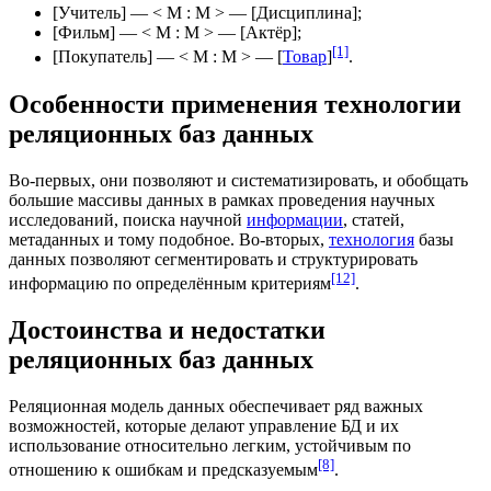
[Учитель] — < М : М > — [
Дисциплина
];
[Фильм] — < М : М > — [
Актёр
];
[1]
[Покупатель] — < М : М > — [
Товар
]
.
Особенности применения технологии
реляционных баз данных
Во-первых, они позволяют и систематизировать, и обобщать
большие массивы данных в рамках проведения научных
исследований, поиска научной
информации
,
статей
,
метаданных
и тому подобное. Во-вторых,
технология
базы
данных позволяют сегментировать и структурировать
[12]
информацию по определённым критериям
.
Достоинства и недостатки
реляционных баз данных
Реляционная модель данных обеспечивает ряд важных
возможностей, которые делают управление БД и их
использование относительно легким, устойчивым по
[8]
отношению к
ошибкам
и предсказуемым
.