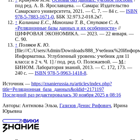
под ред. А. В. Ярославцева. — Самара: Издательство
Самарского университета, 2021. — С. 7. — 84 с. —
ISBN
978-5-7883-1671-0
, ББК 32.973.2-018.2я7.
↑
Калинина Е.С., Манохина Т. В., Ступаков С. А.
«Реляционные базы данных и их особенности»
//
ЦИФРОВАЯ ЭКОНОМИКА. — 2023. — 22 января. —
С. 90
.
↑
Поляков К. Ю.
[file:///C:/Users/Admin/Downloads/888_Учебник%20И
Информатика. Углубленный уровень: учебник для 11
класса: в 2 ч. Ч. 1] / под. ред. О. Полежаевой. —
М.
:
БИНОМ. Лаборатория знаний, 2013. — С. 172, 173. —
240 с. —
ISBN 978-5-9963-1418-8
.
Источник —
https://znanierussia.ru/articles/index.php?
title=Реляционная_база_данных&oldid=2171197
Последний раз редактировалась 30 ноября 2025 в 08:16
Авторы: Антюхова Эльза,
Газизов Денис Рифович
, Ирина
Юрьевна