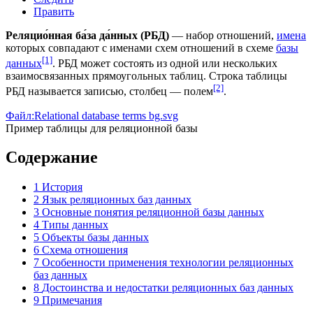
Править
Реляцио́нная ба́за да́нных (РБД)
— набор отношений,
имена
которых совпадают с именами схем отношений в схеме
базы
[1]
данных
. РБД может состоять из одной или нескольких
взаимосвязанных прямоугольных
таблиц
. Строка таблицы
[2]
РБД называется записью,
столбец
— полем
.
Файл:Relational database terms bg.svg
Пример таблицы для реляционной базы
Содержание
1
История
2
Язык реляционных баз данных
3
Основные понятия реляционной базы данных
4
Типы данных
5
Объекты базы данных
6
Схема отношения
7
Особенности применения технологии реляционных
баз данных
8
Достоинства и недостатки реляционных баз данных
9
Примечания