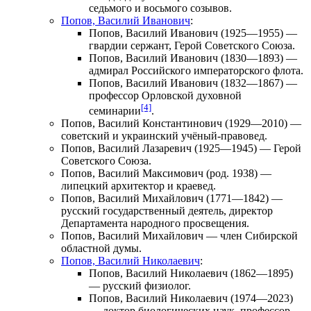
седьмого и восьмого созывов.
Попов, Василий Иванович
:
Попов, Василий Иванович
(1925—1955) —
гвардии сержант, Герой Советского Союза.
Попов, Василий Иванович
(1830—1893) —
адмирал Российского императорского флота.
Попов, Василий Иванович
(1832—1867) —
профессор Орловской духовной
[4]
семинарии
.
Попов, Василий Константинович
(1929—2010) —
советский и украинский учёный-правовед.
Попов, Василий Лазаревич
(1925—1945) — Герой
Советского Союза.
Попов, Василий Максимович
(род. 1938) —
липецкий архитектор и краевед.
Попов, Василий Михайлович
(1771—1842) —
русский государственный деятель, директор
Департамента народного просвещения.
Попов, Василий Михайлович
— член Сибирской
областной думы.
Попов, Василий Николаевич
:
Попов, Василий Николаевич
(1862—1895)
— русский физиолог.
Попов, Василий Николаевич
(1974—2023)
— доктор биологических наук, профессор