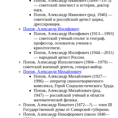
Попов, Александр Иванович
(1899—1973)
— советский лингвист и историк, доктор
наук.
Попов, Александр Иванович
(род. 1940) —
советский и российский артист цирка,
дрессировщик.
Попов, Александр Иосифович
:
Попов, Александр Иосифович
(1913—1993)
— советский учёный-геолог и географ,
профессор, основатель учения о
криолтогенезе.
Попов, Александр Иосифович
(1944—2011)
— народный артист России.
Попов, Александр Ипполитович
(1904—1979) —
советский военный деятель, генерал-майор.
Попов, Александр Михайлович
:
Попов, Александр Михайлович
(1927—
1996) — оператор свинооткормочного
комплекса, Герой Социалистического Труда.
Попов, Александр Михайлович
(род.
1947) — российский учёный в области
математической физики.
Попов, Александр Никитич
(1872—?) — член III
Государственной думы от Самарской губернии.
Попов, Александр Никифорович
(около 1840—