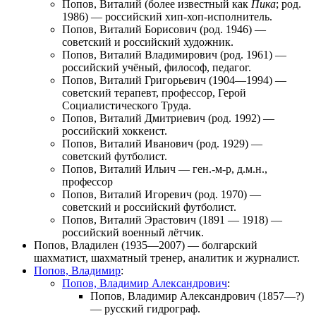
Попов, Виталий
(более известный как
Пика
; род.
1986) — российский хип-хоп-исполнитель.
Попов, Виталий Борисович
(род. 1946) —
советский и российский художник.
Попов, Виталий Владимирович
(род. 1961) —
российский учёный, философ, педагог.
Попов, Виталий Григорьевич
(1904—1994) —
советский терапевт, профессор, Герой
Социалистического Труда.
Попов, Виталий Дмитриевич
(род. 1992) —
российский хоккеист.
Попов, Виталий Иванович
(род. 1929) —
советский футболист.
Попов, Виталий Ильич
— ген.-м-р, д.м.н.,
профессор
Попов, Виталий Игоревич
(род. 1970) —
советский и российский футболист.
Попов, Виталий Эрастович
(1891 — 1918) —
российский военный лётчик.
Попов, Владилен
(1935—2007) — болгарский
шахматист, шахматный тренер, аналитик и журналист.
Попов, Владимир
:
Попов, Владимир Александрович
:
Попов, Владимир Александрович
(1857—?)
— русский гидрограф.