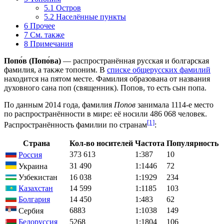
5.1
Остров
5.2
Населённые пункты
6
Прочее
7
См. также
8
Примечания
Попо́в
(Попо́ва)
— распространённая русская и болгарская
фамилия, а также топоним. В
списке общерусских фамилий
находится на пятом месте. Фамилия образована от названия
духовного сана
поп
(священник). Попов, то есть сын попа.
По данным 2014 года, фамилия
Попов
занимала 1114-е место
по распространённости в мире: её носили 486 068 человек.
[1]
Распространённость фамилии по странам
:
Страна
Кол-во носителей
Частота
Популярность
373 613
1:387
10
Россия
31 490
1:1446
72
Украина
Узбекистан
16 038
1:1929
234
Казахстан
14 599
1:1185
103
Болгария
14 450
1:483
62
6883
1:1038
149
Сербия
Белоруссия
5268
1:1804
106