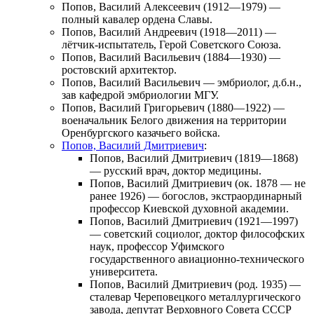
Попов, Василий Алексеевич
(1912—1979) —
полный кавалер ордена Славы.
Попов, Василий Андреевич
(1918—2011) —
лётчик-испытатель, Герой Советского Союза.
Попов, Василий Васильевич
(1884—1930) —
ростовский архитектор.
Попов, Василий Васильевич
— эмбриолог, д.б.н.,
зав кафедрой эмбриологии МГУ.
Попов, Василий Григорьевич
(1880—1922) —
военачальник Белого движения на территории
Оренбургского казачьего войска.
Попов, Василий Дмитриевич
:
Попов, Василий Дмитриевич
(1819—1868)
— русский врач, доктор медицины.
Попов, Василий Дмитриевич
(ок. 1878 — не
ранее 1926) — богослов, экстраординарный
профессор Киевской духовной академии.
Попов, Василий Дмитриевич
(1921—1997)
— советский социолог, доктор философских
наук, профессор Уфимского
государственного авиационно-технического
университета.
Попов, Василий Дмитриевич
(род. 1935) —
сталевар Череповецкого металлургического
завода, депутат Верховного Совета СССР