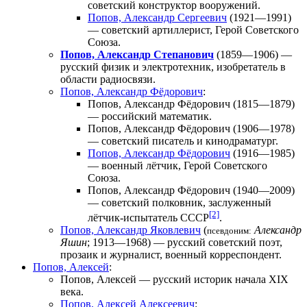
советский конструктор вооружений.
Попов, Александр Сергеевич
(1921—1991)
— советский артиллерист, Герой Советского
Союза.
Попов, Александр Степанович
(1859—1906) —
русский физик и электротехник, изобретатель в
области радиосвязи.
Попов, Александр Фёдорович
:
Попов, Александр Фёдорович
(1815—1879)
— российский математик.
Попов, Александр Фёдорович
(1906—1978)
— советский писатель и кинодраматург.
Попов, Александр Фёдорович
(1916—1985)
— военный лётчик, Герой Советского
Союза.
Попов, Александр Фёдорович
(1940—2009)
— советский полковник,
заслуженный
[2]
лётчик-испытатель СССР
.
Попов, Александр Яковлевич
(
Александр
псевдоним:
Яшин
; 1913—1968) — русский советский поэт,
прозаик и журналист, военный корреспондент.
Попов, Алексей
:
Попов, Алексей
— русский историк начала XIX
века.
Попов, Алексей Алексеевич
: