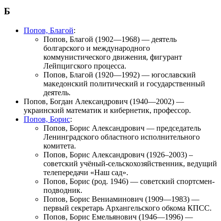
Б
Попов, Благой
:
Попов, Благой
(1902—1968) — деятель
болгарского и международного
коммунистического движения, фигурант
Лейпцигского процесса.
Попов, Благой
(1920—1992) — югославский
македонский политический и государственный
деятель.
Попов, Богдан Александрович
(1940—2002) —
украинский математик и кибернетик, профессор.
Попов, Борис
:
Попов, Борис Александрович
— председатель
Ленинградского областного исполнительного
комитета.
Попов, Борис Александрович
(1926–2003) –
советский учёный-сельскохозяйственник, ведущий
телепередачи «
Наш сад
».
Попов, Борис
(род. 1946) — советский спортсмен-
подводник.
Попов, Борис Вениаминович
(1909—1983) —
первый секретарь Архангельского обкома КПСС.
Попов, Борис Емельянович
(1946—1996) —