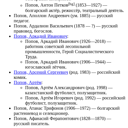
[bg]
Попов, Антон Петков
(1853—1927) —
болгарский актёр, режиссёр, театральный деятель.
Попов, Аполлон Андреевич
(ум. 1885) — русский
педагог.
Попов, Ардалион Васильевич
(1878 — ?) — русский
правовед, богослов.
Попов, Аркадий Иванович
:
Попов, Аркадий Иванович
(1926—2018) —
работник советской лесопильной
промышленности, Герой Социалистического
Труда.
Попов, Аркадий Иванович
(1906—1944) —
югославский лётчик.
Попов, Арсений Сергеевич
(род. 1983) — российский
комик.
Попов, Артём
:
Попов, Артём Александрович
(род. 1998) —
казахстанский футболист, полузащитник.
Попов, Артём Игоревич
(род. 1992) — российский
футболист, полузащитник.
Попов, Атанас Трифонов
(1906—1972) — болгарский
растениевод и селекционер.
Попов, Афанасий Ферапонтович
(1828—1870) —
русский писатель.