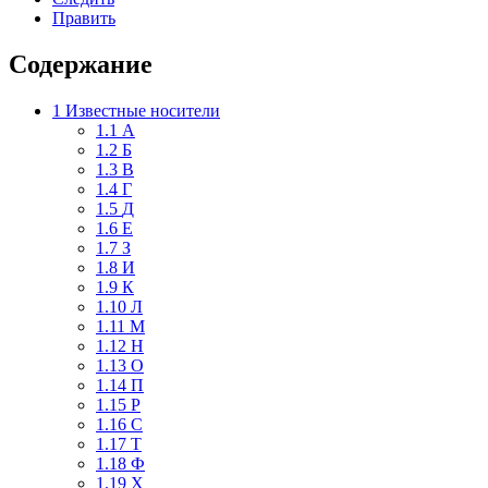
Править
Содержание
1
Известные носители
1.1
А
1.2
Б
1.3
В
1.4
Г
1.5
Д
1.6
Е
1.7
З
1.8
И
1.9
К
1.10
Л
1.11
М
1.12
Н
1.13
О
1.14
П
1.15
Р
1.16
С
1.17
Т
1.18
Ф
1.19
Х