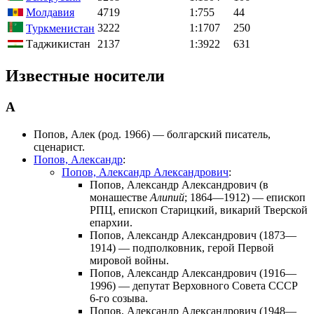
Молдавия
4719
1:755
44
3222
1:1707
250
Туркменистан
Таджикистан
2137
1:3922
631
Известные носители
А
Попов, Алек
(род. 1966) — болгарский писатель,
сценарист.
Попов, Александр
:
Попов, Александр Александрович
:
Попов, Александр Александрович
(в
монашестве
Алипий
; 1864—1912) — епископ
РПЦ, епископ Старицкий, викарий Тверской
епархии.
Попов, Александр Александрович
(1873—
1914) — подполковник, герой Первой
мировой войны.
Попов, Александр Александрович
(1916—
1996) — депутат Верховного Совета СССР
6-го созыва.
Попов, Александр Александрович
(1948—