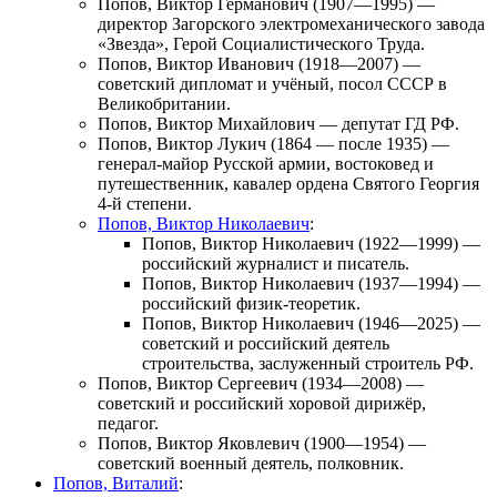
Попов, Виктор Германович
(1907—1995) —
директор
Загорского электромеханического завода
«Звезда»
, Герой Социалистического Труда.
Попов, Виктор Иванович
(1918—2007) —
советский дипломат и учёный, посол СССР в
Великобритании.
Попов, Виктор Михайлович
— депутат ГД РФ.
Попов, Виктор Лукич
(1864 — после 1935) —
генерал-майор Русской армии, востоковед и
путешественник, кавалер ордена Святого Георгия
4-й степени.
Попов, Виктор Николаевич
:
Попов, Виктор Николаевич
(1922—1999) —
российский журналист и писатель.
Попов, Виктор Николаевич
(1937—1994) —
российский физик-теоретик.
Попов, Виктор Николаевич
(1946—2025) —
советский и российский деятель
строительства, заслуженный строитель РФ.
Попов, Виктор Сергеевич
(1934—2008) —
советский и российский хоровой дирижёр,
педагог.
Попов, Виктор Яковлевич
(1900—1954) —
советский военный деятель, полковник.
Попов, Виталий
: