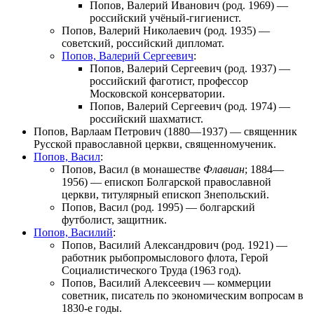
Попов, Валерий Иванович
(род. 1969) —
российский учёный-гигиенист.
Попов, Валерий Николаевич
(род. 1935) —
советский, российский дипломат.
Попов, Валерий Сергеевич
:
Попов, Валерий Сергеевич
(род. 1937) —
российский фаготист, профессор
Московской консерватории.
Попов, Валерий Сергеевич
(род. 1974) —
российский шахматист.
Попов, Варлаам Петрович
(1880—1937) — священник
Русской православной церкви, священномученик.
Попов, Васил
:
Попов, Васил
(в монашестве
Флавиан
; 1884—
1956) — епископ Болгарской православной
церкви, титулярный епископ Знепольский.
Попов, Васил
(род. 1995) — болгарский
футболист, защитник.
Попов, Василий
:
Попов, Василий Александрович
(род. 1921) —
работник рыбопромыслового флота, Герой
Социалистического Труда (1963 год).
Попов, Василий Алексеевич
— коммерции
советник, писатель по экономическим вопросам в
1830-е годы.