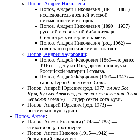
Попов, Андрей Николаевич
:
Попов, Андрей Николаевич
(1841—1881) —
исследователь древней русской
письменности и историк.
Попов, Андрей Николаевич
(1890—1937) —
русский и советский библиотекарь,
библиограф, историк и краевед.
Попов, Андрей Николаевич
(род. 1962) —
советский и российский легкоатлет.
Попов, Андрей Фёдорович
:
Попов, Андрей Фёдорович
(1869—не ранее
1916) — депутат Государственной думы
Российской империи I созыва.
Попов, Андрей Фёдорович
(1909—1947) —
сапёр, Герой Советского Союза.
Попов, Андрей Юрьевич
(род. 1977,
он же Бог
Кузя, Кузьма Алексеев, ранее также известный как
«епископ Роман»
) — лидер
секты бога Кузи
.
Попов, Андрей Юрьевич
(род. 1973) —
российский культурист.
Попов, Антон
:
Попов, Антон Иванович
(1748—1788) —
стихотворец, протоиерей.
Попов, Антон Николов
(1915—1942) —
болгарский коммунист.