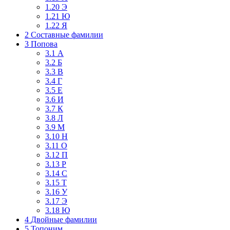
1.20
Э
1.21
Ю
1.22
Я
2
Составные фамилии
3
Попова
3.1
А
3.2
Б
3.3
В
3.4
Г
3.5
Е
3.6
И
3.7
К
3.8
Л
3.9
М
3.10
Н
3.11
О
3.12
П
3.13
Р
3.14
С
3.15
Т
3.16
У
3.17
Э
3.18
Ю
4
Двойные фамилии
5
Топоним