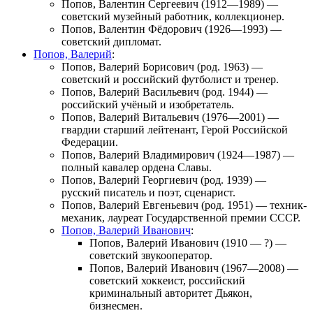
Попов, Валентин Сергеевич
(1912—1989) —
советский музейный работник, коллекционер.
Попов, Валентин Фёдорович
(1926—1993) —
советский дипломат.
Попов, Валерий
:
Попов, Валерий Борисович
(род. 1963) —
советский и российский футболист и тренер.
Попов, Валерий Васильевич
(род. 1944) —
российский учёный и изобретатель.
Попов, Валерий Витальевич
(1976—2001) —
гвардии старший лейтенант, Герой Российской
Федерации.
Попов, Валерий Владимирович
(1924—1987) —
полный кавалер ордена Славы.
Попов, Валерий Георгиевич
(род. 1939) —
русский писатель и поэт, сценарист.
Попов, Валерий Евгеньевич
(род. 1951) — техник-
механик, лауреат Государственной премии СССР.
Попов, Валерий Иванович
:
Попов, Валерий Иванович
(1910 — ?) —
советский звукооператор.
Попов, Валерий Иванович
(1967—2008) —
советский хоккеист, российский
криминальный авторитет Дьякон,
бизнесмен.