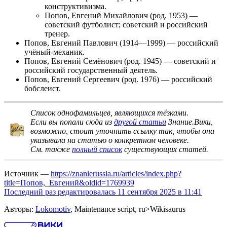
конструктивизма.
Попов, Евгений Михайлович
(род. 1953) —
советский футболист; советский и российский
тренер.
Попов, Евгений Павлович
(1914—1999) — российский
учёный-механик.
Попов, Евгений Семёнович
(род. 1945) — советский и
российский государственный деятель.
Попов, Евгений Сергеевич
(род. 1976) — российский
бобслеист.
Список однофамильцев, являющихся тёзками
.
Если вы попали сюда из
другой статьи
Знание.Вики,
возможно, стоит
уточнить ссылку
так, чтобы она
указывала на статью о конкретном человеке.
См. также
полный список
существующих статей.
Источник —
https://znanierussia.ru/articles/index.php?
title=Попов,_Евгений&oldid=1769939
Последний раз редактировалась 11 сентября 2025 в 11:41
Авторы:
Lokomotiv
, Maintenance script, ru>Wikisaurus