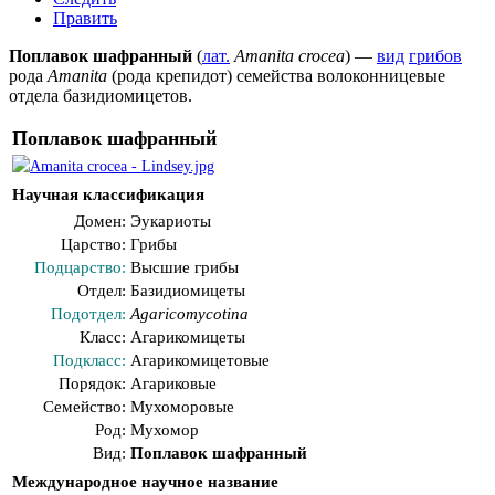
Править
Поплавок шафранный
(
лат.
Amanita crocea
) —
вид
грибов
рода
Amanita
(рода
крепидот
) семейства
волоконницевые
отдела
базидиомицетов
.
Поплавок шафранный
Научная классификация
Домен:
Эукариоты
Царство:
Грибы
Подцарство:
Высшие грибы
Отдел:
Базидиомицеты
Подотдел:
Agaricomycotina
Класс:
Агарикомицеты
Подкласс:
Агарикомицетовые
Порядок:
Агариковые
Семейство:
Мухоморовые
Род:
Мухомор
Вид:
Поплавок шафранный
Международное научное название