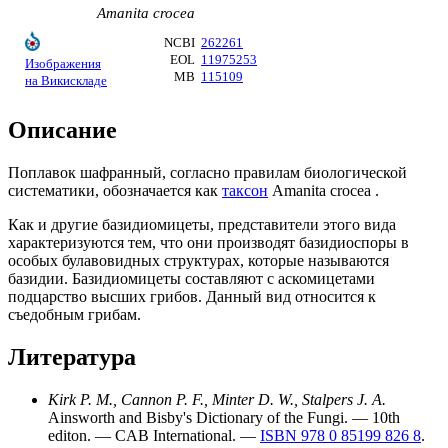
Amanita crocea
NCBI
262261
EOL
11975253
Изображения
MB
115109
на Викискладе
Описание
Поплавок шафранный, согласно
правилам
биологической
систематики
, обозначается как
таксон
Amanita crocea .
Как и другие базидиомицеты, представители этого вида
характеризуются тем, что они производят
базидиоспоры
в
особых булавовидных структурах, которые называются
базидии
. Базидиомицеты составляют с
аскомицетами
подцарство
высших грибов
. Данный вид относится к
съедобным грибам
.
Литература
Kirk P. M., Cannon P. F., Minter D. W., Stalpers J. A.
Ainsworth and Bisby's Dictionary of the Fungi. — 10th
editon. — CAB International. —
ISBN 978 0 85199 826 8
.