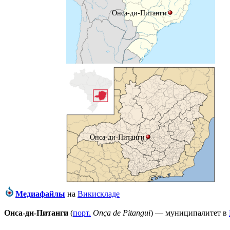
Онса-ди-Питанги
Онса-ди-Питанги
Медиафайлы
на
Викискладе
Онса-ди-Питанги
(
порт.
Onça de Pitangui
) — муниципалитет в