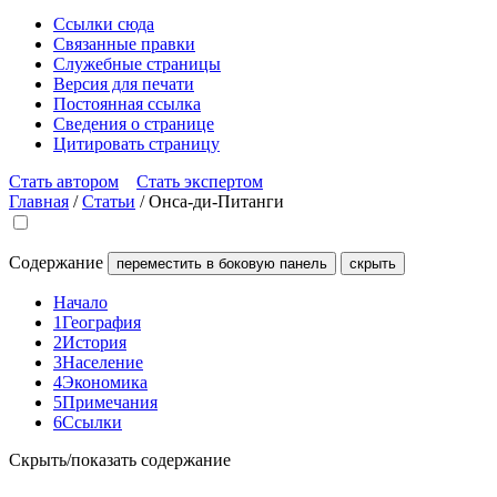
Ссылки сюда
Связанные правки
Служебные страницы
Версия для печати
Постоянная ссылка
Сведения о странице
Цитировать страницу
Стать автором
Стать экспертом
Главная
/
Статьи
/
Онса-ди-Питанги
Содержание
переместить в боковую панель
скрыть
Начало
1
География
2
История
3
Население
4
Экономика
5
Примечания
6
Ссылки
Скрыть/показать содержание