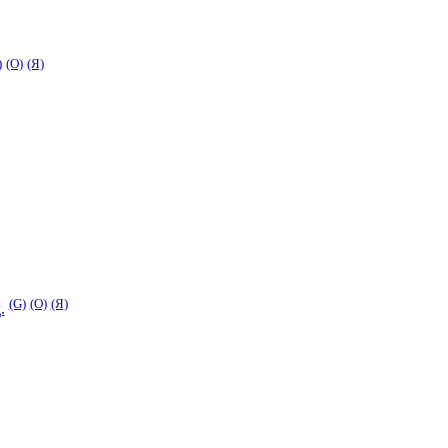
)
(O)
(Я)
(G)
(O)
(Я)
.