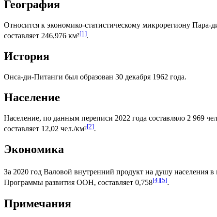
География
Относится к экономико-статистическому микрорегиону
Пара-д
[1]
составляет 246,976 км²
.
История
Онса-ди-Питанги был образован 30 декабря 1962 года.
Население
Население, по данным переписи 2022 года составляло 2 969 чел
[2]
составляет 12,02 чел./км²
.
Экономика
За 2020 год
Валовой внутренний продукт на душу населения
в 
[4]
[5]
Программы развития ООН
, составляет 0,758
.
Примечания