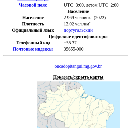
Часовой пояс
UTC−3:00
,
летом
UTC−2:00
Население
Население
2 969 человека (2022)
Плотность
12,02 чел./км²
Официальный язык
португальский
Цифровые идентификаторы
Телефонный код
+55
37
Почтовые индексы
35655-000
oncadopitangui.mg.gov.br
Показать/скрыть карты