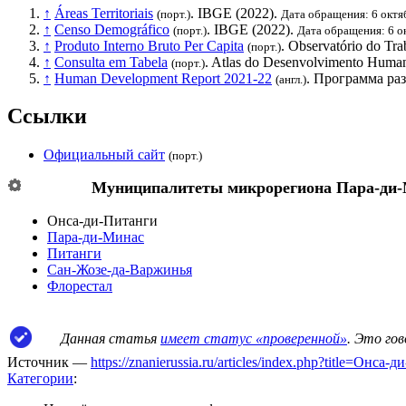
↑
Áreas Territoriais
.
IBGE
(2022).
(порт.)
Дата обращения: 6 октя
↑
Censo Demográfico
.
IBGE
(2022).
(порт.)
Дата обращения: 6 о
↑
Produto Interno Bruto Per Capita
. Observatório do Tr
(порт.)
↑
Consulta em Tabela
. Atlas do Desenvolvimento Human
(порт.)
↑
Human Development Report 2021-22
.
Программа ра
(англ.)
Ссылки
Официальный сайт
(порт.)
Муниципалитеты микрорегиона
Пара-ди
Онса-ди-Питанги
Пара-ди-Минас
Питанги
Сан-Жозе-да-Варжинья
Флорестал
Данная статья
имеет статус «проверенной»
. Это го
Источник —
https://znanierussia.ru/articles/index.php?title=Онс
Категории
: