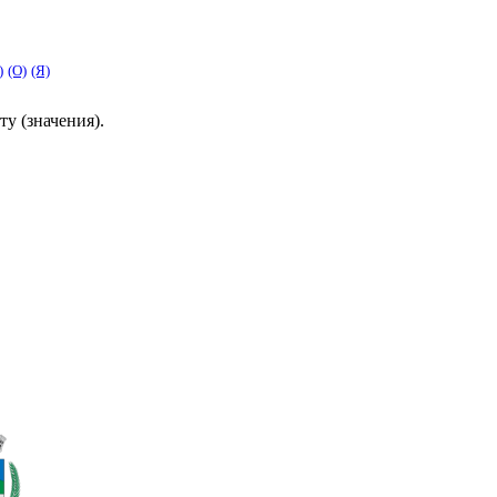
)
(O)
(Я)
у (значения)
.