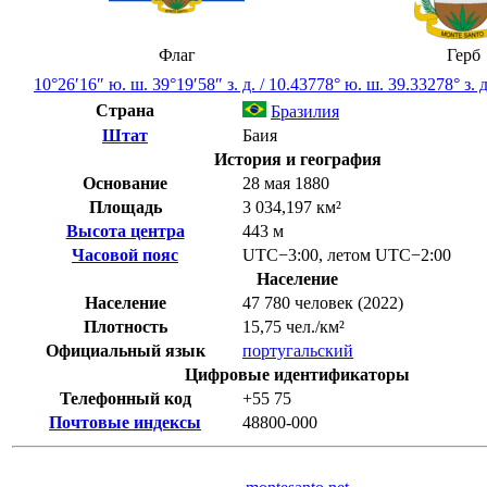
Флаг
Герб
10°26′16″ ю. ш.
39°19′58″ з. д.
/
10.43778° ю. ш. 39.33278° з. д
Страна
Бразилия
Штат
Баия
История и география
Основание
28 мая 1880
Площадь
3 034,197 км²
Высота центра
443 м
Часовой пояс
UTC−3:00
,
летом
UTC−2:00
Население
Население
47 780 человек (2022)
Плотность
15,75 чел./км²
Официальный язык
португальский
Цифровые идентификаторы
Телефонный код
+55
75
Почтовые индексы
48800-000