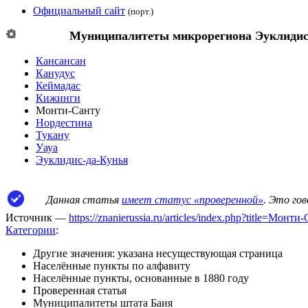
Официальный сайт
(порт.)
Муниципалитеты микрорегиона
Эуклидис
Кансансан
Канудус
Кеймадас
Кижинги
Монти-Санту
Нордестина
Тукану
Уауа
Эуклидис-да-Кунья
Данная статья
имеет статус «проверенной»
. Это го
Источник —
https://znanierussia.ru/articles/index.php?title=Мо
Категории
:
Другие значения: указана несуществующая страница
Населённые пункты по алфавиту
Населённые пункты, основанные в 1880 году
Проверенная статья
Муниципалитеты штата Баия