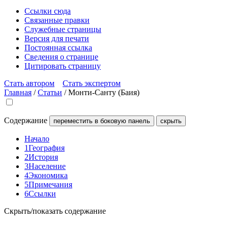
Ссылки сюда
Связанные правки
Служебные страницы
Версия для печати
Постоянная ссылка
Сведения о странице
Цитировать страницу
Стать автором
Стать экспертом
Главная
/
Статьи
/
Монти-Санту (Баия)
Содержание
переместить в боковую панель
скрыть
Начало
1
География
2
История
3
Население
4
Экономика
5
Примечания
6
Ссылки
Скрыть/показать содержание