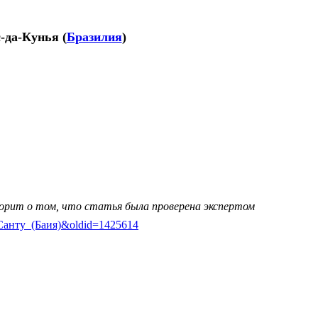
-да-Кунья
(
Бразилия
)
ворит о том, что статья была проверена экспертом
нти-Санту_(Баия)&oldid=1425614