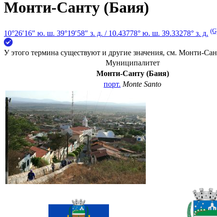
Монти-Санту (Баия)
(G
10°26′16″ ю. ш.
39°19′58″ з. д.
/
10.43778° ю. ш. 39.33278° з. д.
У этого термина существуют и другие значения, см.
Монти-Сант
Муниципалитет
Монти-Санту (Баия)
порт.
Monte Santo