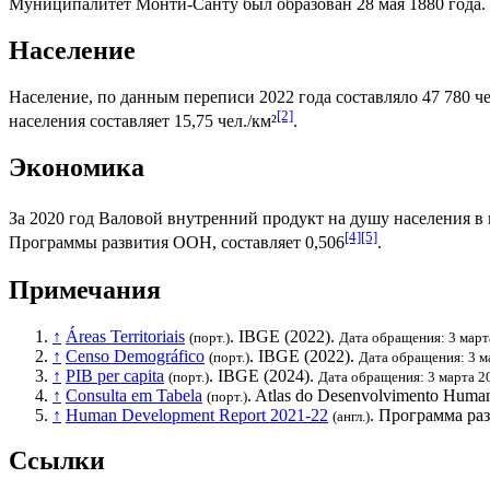
Муниципалитет Монти-Санту был образован 28 мая 1880 года.
Население
Население, по данным переписи 2022 года составляло 47 780 че
[2]
населения составляет 15,75 чел./км²
.
Экономика
За 2020 год
Валовой внутренний продукт на душу населения
в 
[4]
[5]
Программы развития ООН
, составляет 0,506
.
Примечания
↑
Áreas Territoriais
.
IBGE
(2022).
(порт.)
Дата обращения: 3 март
↑
Censo Demográfico
.
IBGE
(2022).
(порт.)
Дата обращения: 3 м
↑
PIB per capita
.
IBGE
(2024).
(порт.)
Дата обращения: 3 марта 2
↑
Consulta em Tabela
. Atlas do Desenvolvimento Human
(порт.)
↑
Human Development Report 2021-22
.
Программа ра
(англ.)
Ссылки