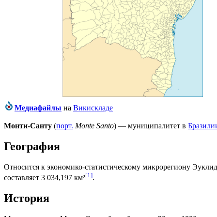
Медиафайлы
на
Викискладе
Монти-Санту
(
порт.
Monte Santo
) — муниципалитет в
Бразили
География
Относится к экономико-статистическому микрорегиону
Эуклид
[1]
составляет 3 034,197 км²
.
История