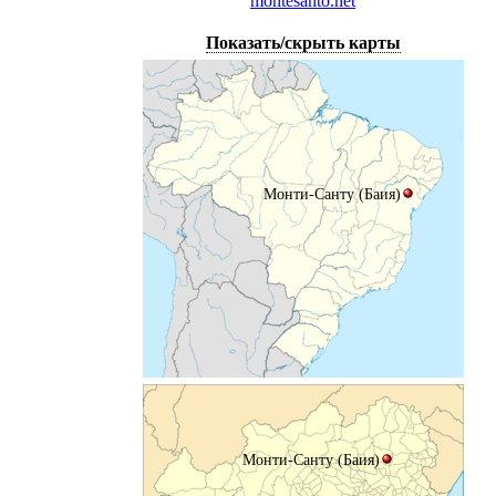
montesanto.net
Показать/скрыть карты
Монти-Санту (Баия)
Монти-Санту (Баия)