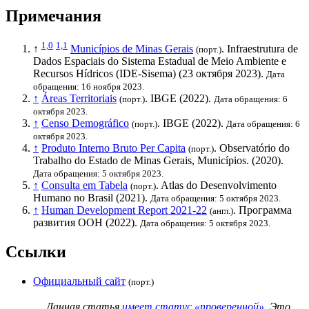
Примечания
1,0
1,1
↑
Municípios de Minas Gerais
. Infraestrutura de
(порт.)
Dados Espaciais do Sistema Estadual de Meio Ambiente e
Recursos Hídricos (IDE-Sisema) (23 октября 2023).
Дата
обращения: 16 ноября 2023.
↑
Áreas Territoriais
.
IBGE
(2022).
(порт.)
Дата обращения: 6
октября 2023.
↑
Censo Demográfico
.
IBGE
(2022).
(порт.)
Дата обращения: 6
октября 2023.
↑
Produto Interno Bruto Per Capita
. Observatório do
(порт.)
Trabalho do Estado de Minas Gerais, Municípios. (2020).
Дата обращения: 5 октября 2023.
↑
Consulta em Tabela
. Atlas do Desenvolvimento
(порт.)
Humano no Brasil (2021).
Дата обращения: 5 октября 2023.
↑
Human Development Report 2021-22
.
Программа
(англ.)
развития ООН
(2022).
Дата обращения: 5 октября 2023.
Ссылки
Официальный сайт
(порт.)
Данная статья
имеет статус «проверенной»
. Это