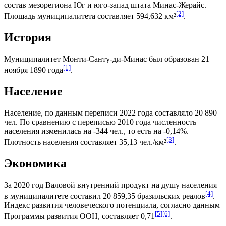
состав мезорегиона
Юг и юго-запад штата Минас-Жерайс
.
[2]
Площадь муниципалитета составляет 594,632 км²
.
История
Муниципалитет Монти-Санту-ди-Минас был образован 21
[1]
ноября 1890 года
.
Население
Население, по данным переписи 2022 года составляло 20 890
чел. По сравнению с переписью 2010 года численность
населения изменилась на -344 чел., то есть на -0,14%.
[3]
Плотность населения составляет 35,13 чел./км²
.
Экономика
За 2020 год
Валовой внутренний продукт на душу населения
[4]
в муниципалитете составил 20 859,35
бразильских реалов
.
Индекс развития человеческого потенциала
, согласно данным
[5]
[6]
Программы развития ООН
, составляет 0,71
.