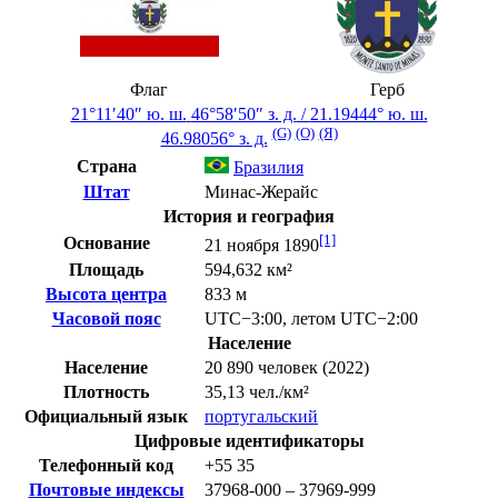
Флаг
Герб
21°11′40″ ю. ш.
46°58′50″ з. д.
/
21.19444° ю. ш.
(G)
(O)
(Я)
46.98056° з. д.
Страна
Бразилия
Штат
Минас-Жерайс
История и география
[1]
Основание
21 ноября 1890
Площадь
594,632 км²
Высота центра
833 м
Часовой пояс
UTC−3:00
,
летом
UTC−2:00
Население
Население
20 890 человек (2022)
Плотность
35,13 чел./км²
Официальный язык
португальский
Цифровые идентификаторы
Телефонный код
+55
35
Почтовые индексы
37968-000 – 37969-999