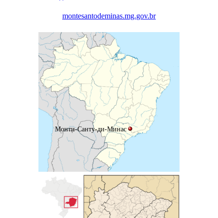
montesantodeminas.mg.gov.br
Монти-Санту-ди-Минас