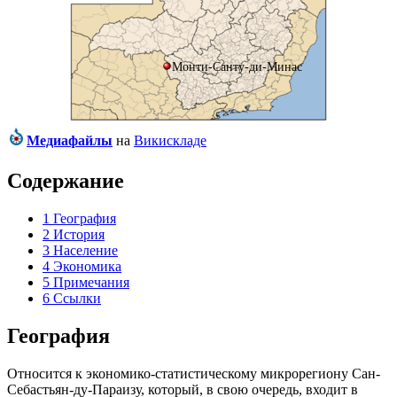
Монти-Санту-ди-Минас
Медиафайлы
на
Викискладе
Содержание
1
География
2
История
3
Население
4
Экономика
5
Примечания
6
Ссылки
География
Относится к экономико-статистическому микрорегиону
Сан-
Себастьян-ду-Параизу
, который, в свою очередь, входит в