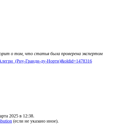
ворит о том, что статья была проверена экспертом
онти-Алегри_(Риу-Гранди-ду-Норти)&oldid=1478316
рта 2025 в 12:38.
ibution
(если не указано иное).