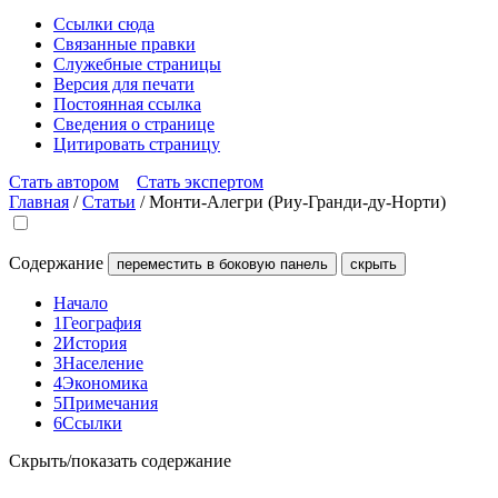
Ссылки сюда
Связанные правки
Служебные страницы
Версия для печати
Постоянная ссылка
Сведения о странице
Цитировать страницу
Стать автором
Стать экспертом
Главная
/
Статьи
/
Монти-Алегри (Риу-Гранди-ду-Норти)
Содержание
переместить в боковую панель
скрыть
Начало
1
География
2
История
3
Население
4
Экономика
5
Примечания
6
Ссылки
Скрыть/показать содержание