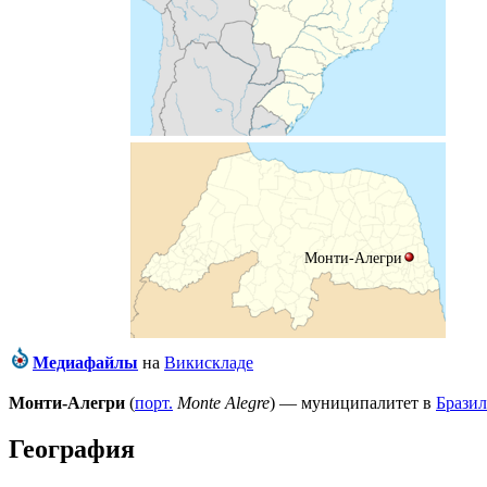
Монти-Алегри
Медиафайлы
на
Викискладе
Монти-Алегри
(
порт.
Monte Alegre
) — муниципалитет в
Брази
География