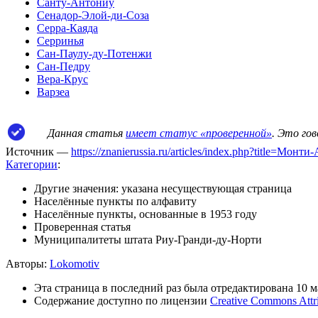
Санту-Антониу
Сенадор-Элой-ди-Соза
Серра-Каяда
Серринья
Сан-Паулу-ду-Потенжи
Сан-Педру
Вера-Крус
Варзеа
Данная статья
имеет статус «проверенной»
. Это го
Источник —
https://znanierussia.ru/articles/index.php?title=М
Категории
:
Другие значения: указана несуществующая страница
Населённые пункты по алфавиту
Населённые пункты, основанные в 1953 году
Проверенная статья
Муниципалитеты штата Риу-Гранди-ду-Норти
Авторы:
Lokomotiv
Эта страница в последний раз была отредактирована 10 ма
Содержание доступно по лицензии
Creative Commons Attr