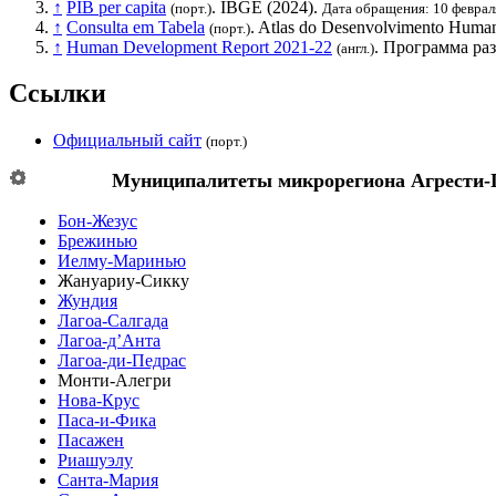
↑
PIB per capita
.
IBGE
(2024).
(порт.)
Дата обращения: 10 феврал
↑
Consulta em Tabela
. Atlas do Desenvolvimento Human
(порт.)
↑
Human Development Report 2021-22
.
Программа ра
(англ.)
Ссылки
Официальный сайт
(порт.)
Муниципалитеты микрорегиона
Агрести-
Бон-Жезус
Брежинью
Иелму-Маринью
Жануариу-Сикку
Жундия
Лагоа-Салгада
Лагоа-д’Анта
Лагоа-ди-Педрас
Монти-Алегри
Нова-Крус
Паса-и-Фика
Пасажен
Риашуэлу
Санта-Мария