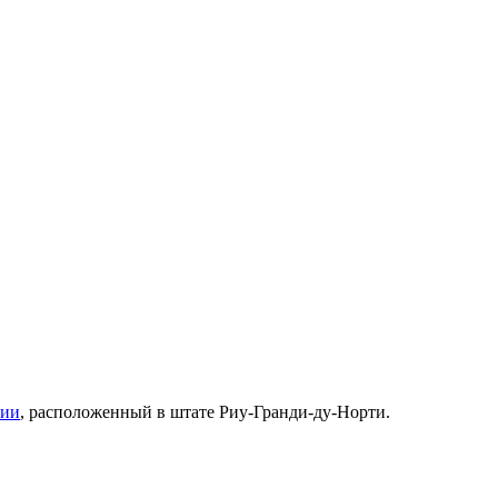
лии
, расположенный в штате
Риу-Гранди-ду-Норти
.