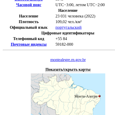
Часовой пояс
UTC−3:00
,
летом
UTC−2:00
Население
Население
23 031 человека (2022)
Плотность
109,02 чел./км²
Официальный язык
португальский
Цифровые идентификаторы
Телефонный код
+55
84
Почтовые индексы
59182-000
montealegre.rn.gov.br
Показать/скрыть карты
Монти-Алегри