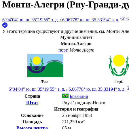
Монти-Алегри (Риу-Гранди-д
(G)
(
6°04′04″ ю. ш.
35°19′55″ з. д.
/
6.06778° ю. ш. 35.33194° з. д.
У этого термина существуют и другие значения, см.
Монти-Алег
Муниципалитет
Монти-Алегри
порт.
Monte Alegre
Флаг
Герб
(
6°04′04″ ю. ш.
35°19′55″ з. д.
/
6.06778° ю. ш. 35.33194° з. д.
Страна
Бразилия
Штат
Риу-Гранди-ду-Норти
История и география
Основание
25 ноября 1953
Площадь
211,259 км²
Высота центра
85 м