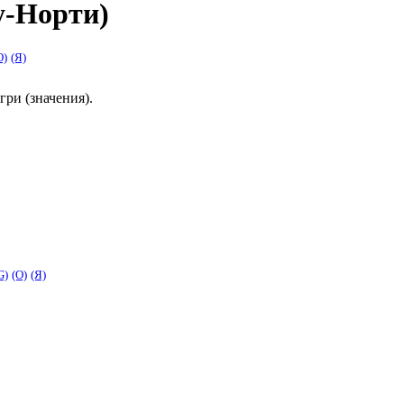
у-Норти)
O)
(Я)
ри (значения)
.
G)
(O)
(Я)