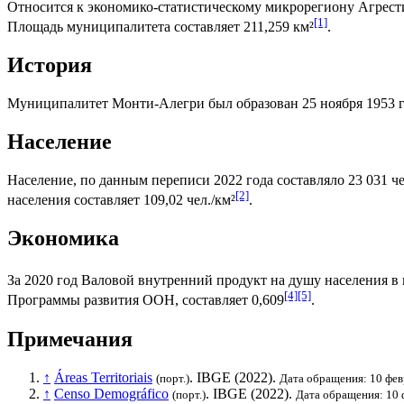
Относится к экономико-статистическому микрорегиону
Агрест
[1]
Площадь муниципалитета составляет 211,259 км²
.
История
Муниципалитет Монти-Алегри был образован 25 ноября 1953 г
Население
Население, по данным переписи 2022 года составляло 23 031 че
[2]
населения составляет 109,02 чел./км²
.
Экономика
За 2020 год
Валовой внутренний продукт на душу населения
в 
[4]
[5]
Программы развития ООН
, составляет 0,609
.
Примечания
↑
Áreas Territoriais
.
IBGE
(2022).
(порт.)
Дата обращения: 10 фев
↑
Censo Demográfico
.
IBGE
(2022).
(порт.)
Дата обращения: 10 