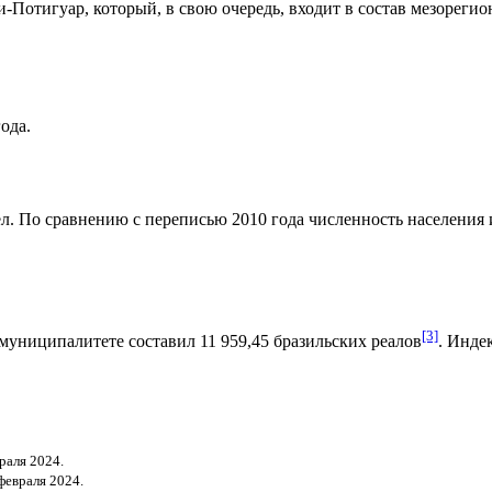
и-Потигуар
, который, в свою очередь, входит в состав мезореги
ода.
л. По сравнению с переписью 2010 года численность населения из
[3]
муниципалитете составил 11 959,45
бразильских реалов
.
Индек
раля 2024.
февраля 2024.