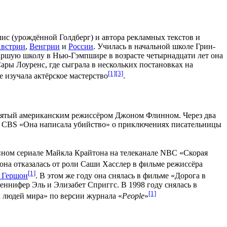
с (урождённой Голдберг) и автора рекламных текстов и
встрии
,
Венгрии
и
России
. Училась в начальной школе Грин-
таршую школу в
Нью-Гэмпшире
в возрасте четырнадцати лет она
ры Лоуренс, где сыграла в нескольких постановках на
[1]
[3]
 изучала актёрское мастерство
.
снятый американским режиссёром
Джоном Флинном
. Через два
а
CBS
«
Она написала убийство
» о приключениях писательницы
нном сериале
Майкла Крайтона
на телеканале
NBC
«
Скорая
 она отказалась от роли Саши Хасслер в фильме режиссёра
[1]
 Гершон
. В этом же году она снялась в фильме «
Дорога в
еннифер Эль
и
Элизабет Сприггс
. В 1998 году снялась в
[1]
 людей мира» по версии журнала «
People
»