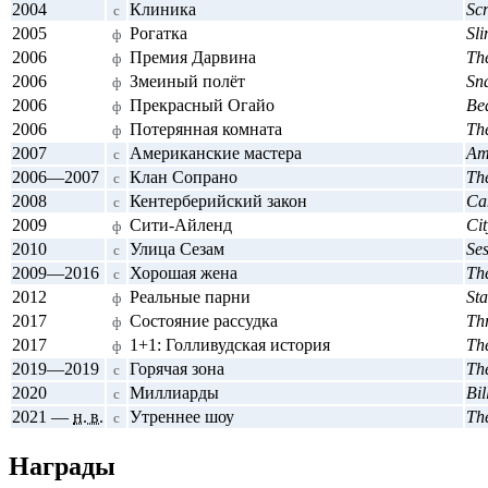
2004
Клиника
Sc
с
2005
Рогатка
Sli
ф
2006
Премия Дарвина
Th
ф
2006
Змеиный полёт
Sn
ф
2006
Прекрасный Огайо
Bea
ф
2006
Потерянная комната
Th
ф
2007
Американские мастера
Am
с
2006
—
2007
Клан Сопрано
Th
с
2008
Кентерберийский закон
Ca
с
2009
Сити-Айленд
Cit
ф
2010
Улица Сезам
Se
с
2009
—
2016
Хорошая жена
Th
с
2012
Реальные парни
St
ф
2017
Состояние рассудка
Thr
ф
2017
1+1: Голливудская история
Th
ф
2019
—
2019
Горячая зона
Th
с
2020
Миллиарды
Bil
с
2021
—
н. в.
Утреннее шоу
Th
с
Награды