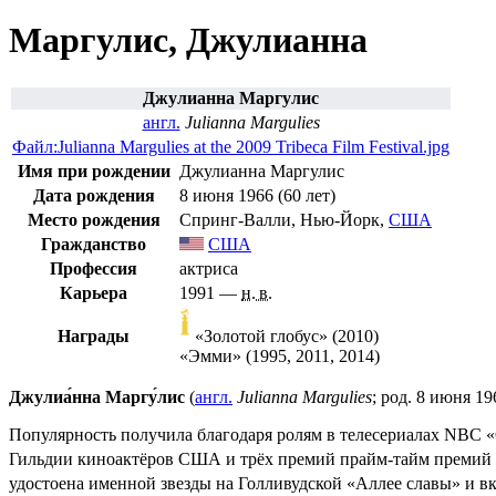
Маргулис, Джулианна
Джулианна Маргулис
англ.
Julianna Margulies
Файл:Julianna Margulies at the 2009 Tribeca Film Festival.jpg
Имя при рождении
Джулианна Маргулис
Дата рождения
8 июня
1966
(60 лет)
Место рождения
Спринг-Валли
,
Нью-Йорк
,
США
Гражданство
США
Профессия
актриса
Карьера
1991 —
н. в.
Награды
«
Золотой глобус
» (2010)
«
Эмми
» (1995, 2011, 2014)
Джулиа́нна Маргу́лис
(
англ.
Julianna Margulies
; род.
8 июня
19
Популярность получила благодаря ролям в телесериалах
NBC
«
Гильдии киноактёров США
и трёх премий
прайм-тайм премий
удостоена именной звезды на
Голливудской «Аллее славы»
и вк