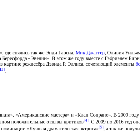
», где снялись так же
Энди Гарсиа
,
Мик Джаггер
,
Оливия Уилья
 Бересфорда
«
Эвелин
». В этом же году вместе с
Гэбриэлем Бир
а в картине режиссёра
Дэвида Р. Эллиса
, сочетающий элементы
б
[3]
.
мната
», «
Американские мастера
» и «
Клан Сопрано
». В 2009 год
[4]
овном положительные отзывы критиков
. С 2009 по 2016 год он
[5]
в номинации «Лучшая драматическая актриса»
, а так же получ