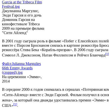
Garcia at the Tribeca Film
Festival.jpg
Джулианна Маргулис,
Энди Гарсия и его дочь
Доминик Гарсия на
кинофестивале Tribeca
2009 на премьере фильма
"Сити Айленд"
В 2001 году сыграла роль в фильме «
Побег с Елисейских полей
вместе с
Пирсом Броснаном
снялась в картине режиссёра
Брюса
режиссёра
Стива Бека
«
Корабль-призрак
». В 2006 году сыграл
[1]
Сэмюэл Л. Джексоном
,
Натан Филлипсом
и
Рейчел Бланчард
Файл:Julianna Margulies
66th Emmy Awards
(cropped).jpg
На церемонии «Эмми»,
2014
В середине 2000-х годов снималась в сериалах «
Потерянная ко
«
Сити-Айленд
» вместе с
Энди Гарсией
. Фильм получил в осн
жена
», за который она дважды удостаивалась премии «
Эмми
» 
[1]
США
»
.