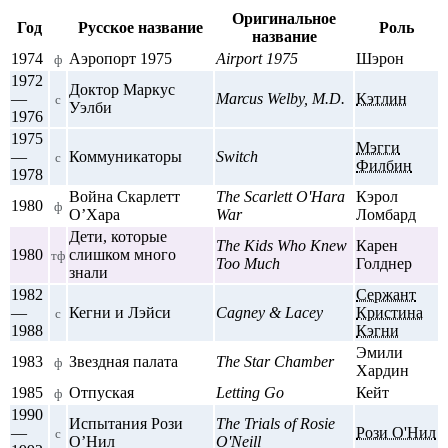
Оригинальное
Год
Русское название
Роль
название
1974
Аэропорт 1975
Airport 1975
Шэрон
ф
1972
Доктор Маркус
—
Marcus Welby, M.D.
Кэтлин
с
Уэлби
1976
1975
Мэгги
—
Коммуникаторы
Switch
с
Филбин
1978
Война Скарлетт
The Scarlett O'Hara
Кэрол
1980
ф
О’Хара
War
Ломбард
Дети, которые
The Kids Who Knew
Карен
1980
слишком много
тф
Too Much
Голднер
знали
1982
Сержант
—
Кегни и Лэйси
Cagney & Lacey
Кристина
с
1988
Кэгни
Эмили
1983
Звездная палата
The Star Chamber
ф
Хардин
1985
Отпуская
Letting Go
Кейт
ф
1990
Испытания Рози
The Trials of Rosie
—
Рози О'Нил
с
О’Нил
O'Neill