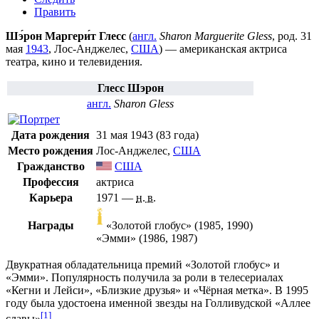
Править
Шэ́рон Маргери́т Глесс
(
англ.
Sharon Marguerite Gless
, род.
31
мая
1943
,
Лос-Анджелес
,
США
) — американская актриса
театра, кино и телевидения.
Глесс Шэрон
англ.
Sharon Gless
Дата рождения
31 мая
1943
(83 года)
Место рождения
Лос-Анджелес
,
США
Гражданство
США
Профессия
актриса
Карьера
1971 —
н. в.
Награды
«
Золотой глобус
» (1985, 1990)
«
Эмми
» (1986, 1987)
Двукратная обладательница премий «
Золотой глобус
» и
«
Эмми
». Популярность получила за роли в телесериалах
«
Кегни и Лейси
», «
Близкие друзья
» и «
Чёрная метка
». В
1995
году
была удостоена именной звезды на
Голливудской «Аллее
[1]
славы»
.