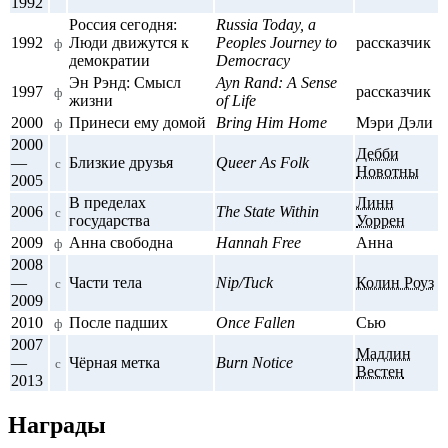
1992
Россия сегодня:
Russia Today, a
1992
Люди движутся к
Peoples Journey to
рассказчик
ф
демократии
Democracy
Эн Рэнд: Смысл
Ayn Rand: A Sense
1997
рассказчик
ф
жизни
of Life
2000
Принеси ему домой
Bring Him Home
Мэри Дэли
ф
2000
Дебби
—
Близкие друзья
Queer As Folk
с
Новотны
2005
В пределах
Линн
2006
The State Within
с
государства
Уоррен
2009
Анна свободна
Hannah Free
Анна
ф
2008
—
Части тела
Nip/Tuck
Колин Роуз
с
2009
2010
После падших
Once Fallen
Сью
ф
2007
Мадлин
—
Чёрная метка
Burn Notice
с
Вестен
2013
Награды