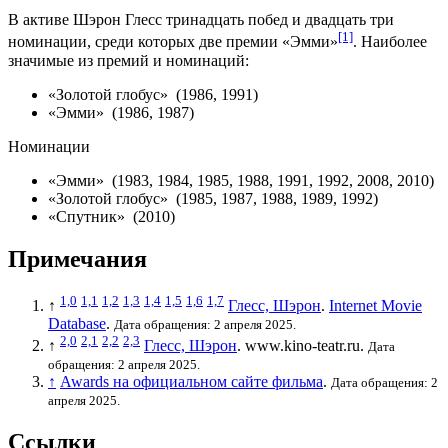
В активе Шэрон Глесс тринадцать побед и двадцать три
[1]
номинации, среди которых две премии «
Эмми
»
. Наиболее
значимые из премий и номинаций:
«
Золотой глобус
» (1986, 1991)
«
Эмми
» (1986, 1987)
Номинации
«
Эмми
» (1983, 1984, 1985, 1988, 1991, 1992, 2008, 2010)
«
Золотой глобус
» (1985, 1987, 1988, 1989, 1992)
«
Спутник
» (2010)
Примечания
1,0
1,1
1,2
1,3
1,4
1,5
1,6
1,7
↑
Глесс, Шэрон
.
Internet Movie
Database
.
Дата обращения: 2 апреля 2025.
2,0
2,1
2,2
2,3
↑
Глесс, Шэрон
. www.kino-teatr.ru.
Дата
обращения: 2 апреля 2025.
↑
Awards на официальном сайте фильма
.
Дата обращения: 2
апреля 2025.
Ссылки