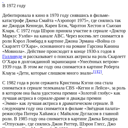
В 1972 году
Дебютировала в
кино
в 1970 году снявшись в
фильме-
катастрофе
Джека Смайта
«
Аэропорт 1975
», где снялись так
же
Джордж Кеннеди
,
Карен Блэк
,
Чарлтон Хестон
и
Сьюзан
Кларк
. С 1972 года Шэрон приняла участие в сериале «
Доктор
Маркус Уэлби
» на канале
ABC
. Через восемь лет снимается в
роли
Кэрол Ломбард
в картине
Джона Эрмана
«
Война со
Скарлетт О'Хара
», основанного на романе Гарсона Канина
«Мовиола». Действие происходит в конце 1930-х годов в
Голливуде
и рассказывает о поисках актрисы на роль
Скарлетт
О’Хара
в долгожданной экранизации «
Унесённых ветром
»
1939 года. В этом же году она снимается в картине Роберта
[1]
[2]
Клауза «
Дети, которые слишком много знали
»
.
С 1982 года в роли сержанта Кристины Кэгни она стала
сниматься в сериале телеканала
CBS
«
Кегни и Лейси
», за роль
в котором она была удостоена премии «
Золотой глобус
» как
лучшая актриса в сериале-драме и дважды премии
«
Эмми
» как лучшая актриса в драматическом сериале. В
следующем году она снимается в фильме «
Звёздная палата
»
режиссёра
Питера Хайамса
с
Майклом Дугласом
в главной
роли. В 1985 году она снимается в картине
Джека Бендера
«
Отпуская
», где снялись
Джон Риттер
,
Шэрон Глесс
,
Джо