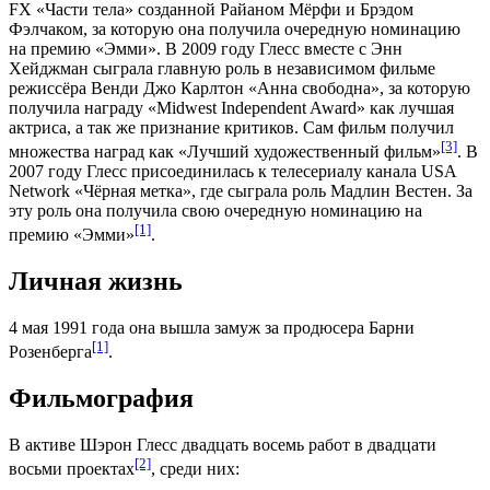
FX
«
Части тела
» созданной
Райаном Мёрфи
и
Брэдом
Фэлчаком
, за которую она получила очередную номинацию
на премию «
Эмми
». В 2009 году Глесс вместе с
Энн
Хейджман
сыграла главную роль в независимом фильме
режиссёра
Венди Джо Карлтон
«
Анна свободна
», за которую
получила награду «Midwest Independent Award» как лучшая
актриса, а так же признание критиков. Сам фильм получил
[3]
множества наград как «Лучший художественный фильм»
. В
2007 году Глесс присоединилась к телесериалу канала
USA
Network
«
Чёрная метка
», где сыграла роль Мадлин Вестен. За
эту роль она получила свою очередную номинацию на
[1]
премию «
Эмми
»
.
Личная жизнь
4 мая
1991 года
она вышла замуж за продюсера Барни
[1]
Розенберга
.
Фильмография
В активе Шэрон Глесс двадцать восемь работ в двадцати
[2]
восьми проектах
, среди них: