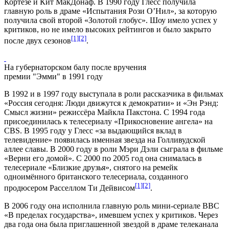
Кортезе
и
Кит МакДонаф
. В 1990 году Глесс получила
главную роль в драме «
Испытания Рози О’Нил
», за которую
получила свой второй «
Золотой глобус
». Шоу имело успех у
критиков, но не имело высоких рейтингов и было закрыто
[1]
[2]
после двух сезонов
.
На губернаторском балу после вручения
премии "Эмми" в 1991 году
В 1992 и в 1997 году выступала в роли рассказчика в фильмах
«Россия сегодня: Люди движутся к демократии» и «Эн Рэнд:
Смысл жизни» режиссёра Майкла Пакстона. С 1994 года
присоединилась к телесериалу «
Прикосновение ангела
» на
CBS
. В 1995 году у Глесс «за выдающийся вклад в
телевидение» появилась именная звезда на
Голливудской
аллее славы
. В 2000 году в роли Мэри Дэли сыграла в фильме
«Верни его домой». С 2000 по 2005 год она снималась в
телесериале «
Близкие друзья
», снятого на ремейк
одноимённого британского телесериала
, созданного
[1]
[2]
продюсером
Расселлом Ти Дейвисом
.
В 2006 году она исполнила главную роль мини-сериале
BBC
«В пределах государства», имевшем успех у критиков. Через
два года она была приглашенной звездой в драме телеканала