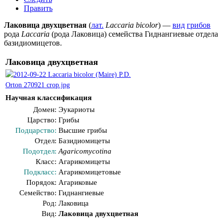
Править
Лаковица двухцветная
(
лат.
Laccaria bicolor
) —
вид
грибов
рода
Laccaria
(рода
Лаковица
) семейства
Гиднангиевые
отдела
базидиомицетов
.
Лаковица двухцветная
Научная классификация
Домен:
Эукариоты
Царство:
Грибы
Подцарство:
Высшие грибы
Отдел:
Базидиомицеты
Подотдел:
Agaricomycotina
Класс:
Агарикомицеты
Подкласс:
Агарикомицетовые
Порядок:
Агариковые
Семейство:
Гиднангиевые
Род:
Лаковица
Вид:
Лаковица двухцветная