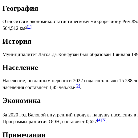
География
Относится к экономико-статистическому микрорегиону
Риу-Фо
[1]
564,512 км²
.
История
Муниципалитет Лагоа-да-Конфузан был образован 1 января 199
Население
Население, по данным переписи 2022 года составляло 15 288 че
[2]
населения составляет 1,45 чел./км²
.
Экономика
За 2020 год
Валовой внутренний продукт на душу населения
в 
[4]
[5]
Программы развития ООН
, составляет 0,627
.
Примечания