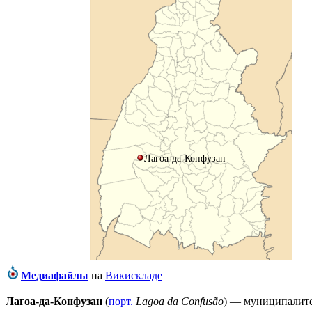
Лагоа-да-Конфузан
Медиафайлы
на
Викискладе
Лагоа-да-Конфузан
(
порт.
Lagoa da Confusão
) — муниципалит