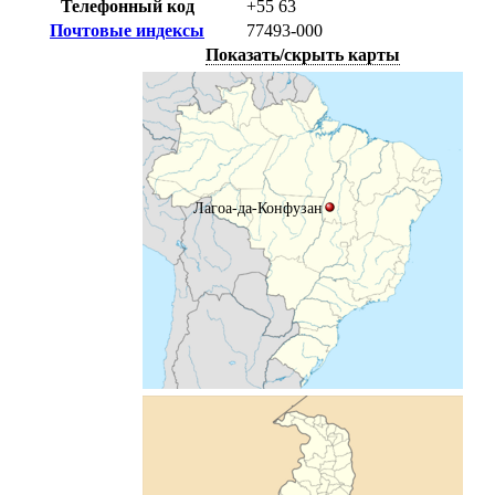
Телефонный код
+55
63
Почтовые индексы
77493-000
Показать/скрыть карты
Лагоа-да-Конфузан