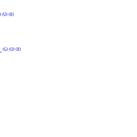
)
(O)
(Я)
(G)
(O)
(Я)
.