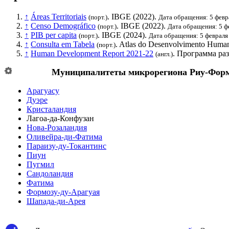
↑
Áreas Territoriais
.
IBGE
(2022).
(порт.)
Дата обращения: 5 февр
↑
Censo Demográfico
.
IBGE
(2022).
(порт.)
Дата обращения: 5 ф
↑
PIB per capita
.
IBGE
(2024).
(порт.)
Дата обращения: 5 февраля
↑
Consulta em Tabela
. Atlas do Desenvolvimento Human
(порт.)
↑
Human Development Report 2021-22
.
Программа ра
(англ.)
Муниципалитеты микрорегиона
Риу-Фор
Арагуасу
Дуэре
Кристаландия
Лагоа-да-Конфузан
Нова-Розаландия
Оливейра-ди-Фатима
Параизу-ду-Токантинс
Пиун
Пугмил
Сандоландия
Фатима
Формозу-ду-Арагуая
Шапада-ди-Арея