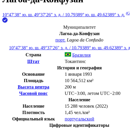
(G
10°47′38″ ю. ш.
49°37′26″ з. д.
/
10.79389° ю. ш. 49.62389° з. д.
Муниципалитет
Лагоа-да-Конфузан
порт.
Lagoa da Confusão
10°47′38″ ю. ш.
49°37′26″ з. д.
/
10.79389° ю. ш. 49.62389° з. д
Страна
Бразилия
Штат
Токантинс
История и география
Основание
1 января 1993
Площадь
10 564,512 км²
Высота центра
200 м
Часовой пояс
UTC−3:00
,
летом
UTC−2:00
Население
Население
15 288 человек (2022)
Плотность
1,45 чел./км²
Официальный язык
португальский
Цифровые идентификаторы