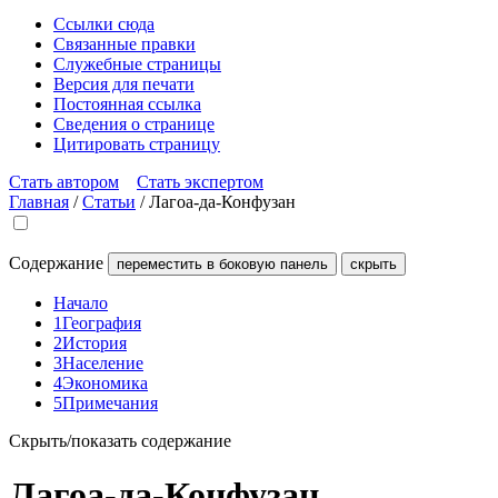
Ссылки сюда
Связанные правки
Служебные страницы
Версия для печати
Постоянная ссылка
Сведения о странице
Цитировать страницу
Стать автором
Стать экспертом
Главная
/
Статьи
/
Лагоа-да-Конфузан
Содержание
переместить в боковую панель
скрыть
Начало
1
География
2
История
3
Население
4
Экономика
5
Примечания
Скрыть/показать содержание
Лагоа-да-Конфузан