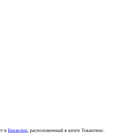
ет в
Бразилии
, расположенный в штате
Токантинс
.