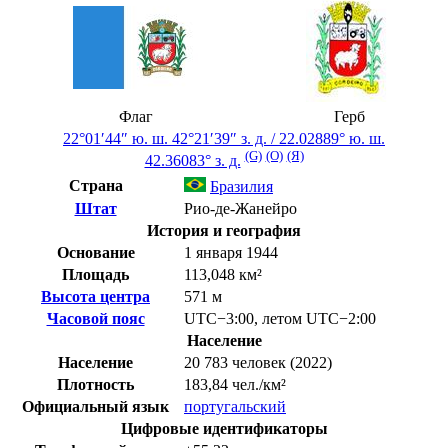
Флаг
Герб
22°01′44″ ю. ш.
42°21′39″ з. д.
/
22.02889° ю. ш.
(G)
(O)
(Я)
42.36083° з. д.
Страна
Бразилия
Штат
Рио-де-Жанейро
История и география
Основание
1 января 1944
Площадь
113,048 км²
Высота центра
571 м
Часовой пояс
UTC−3:00
,
летом
UTC−2:00
Население
Население
20 783 человек (2022)
Плотность
183,84 чел./км²
Официальный язык
португальский
Цифровые идентификаторы