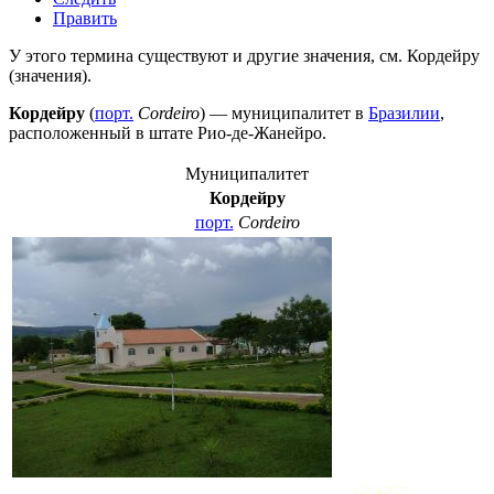
Править
У этого термина существуют и другие значения, см.
Кордейру
(значения)
.
Кордейру
(
порт.
Cordeiro
) — муниципалитет в
Бразилии
,
расположенный в штате
Рио-де-Жанейро
.
Муниципалитет
Кордейру
порт.
Cordeiro