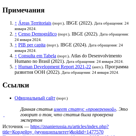
Примечания
↑
Áreas Territoriais
.
IBGE
(2022).
(порт.)
Дата обращения: 24
января 2024.
↑
Censo Demográfico
.
IBGE
(2022).
(порт.)
Дата обращения:
24 января 2024.
↑
PIB per capita
.
IBGE
(2024).
(порт.)
Дата обращения: 24
января 2024.
↑
Consulta em Tabela
. Atlas do Desenvolvimento
(порт.)
Humano no Brasil (2021).
Дата обращения: 24 января 2024.
↑
Human Development Report 2021-22
.
Программа
(англ.)
развития ООН
(2022).
Дата обращения: 24 января 2024.
Ссылки
Официальный сайт
(порт.)
Данная статья
имеет статус «проверенной»
. Это
говорит о том, что статья была проверена
экспертом
Источник —
https://znanierussia.ru/articles/index.php?
title=Кордейру_(муниципалитет)&oldid=1477570