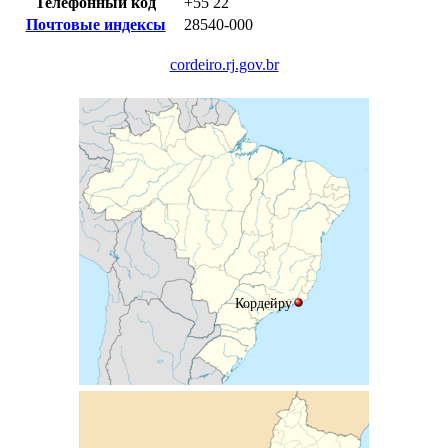
Телефонный код
+55
22
Почтовые индексы
28540-000
cordeiro.rj.gov.br
Кордейру