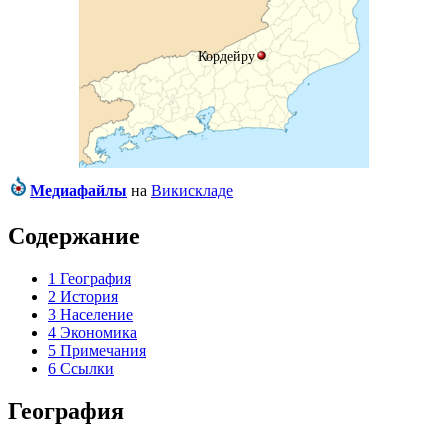
Кордейру
Медиафайлы
на
Викискладе
Содержание
1
География
2
История
3
Население
4
Экономика
5
Примечания
6
Ссылки
География