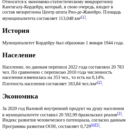
Относится к экономико-статистическому микрорегиону
Кантагалу-Кордейру
, который, в свою очередь, входит в
состав мезорегиона
Центр штата Рио-де-Жанейро
. Площадь
[1]
муниципалитета составляет 113,048 км²
.
История
Муниципалитет Кордейру был образован 1 января 1944 года.
Население
Население, по данным переписи 2022 года составляло 20 783
чел. По сравнению с переписью 2010 года численность
населения изменилась на 353 чел., то есть на 0,14%.
[2]
Плотность населения составляет 183,84 чел./км²
.
Экономика
За 2020 год
Валовой внутренний продукт на душу населения
[3]
в муниципалитете составил 20 592,99
бразильских реалов
.
Индекс развития человеческого потенциала
, согласно данным
[4]
[5]
Программы развития ООН
, составляет 0,729
.