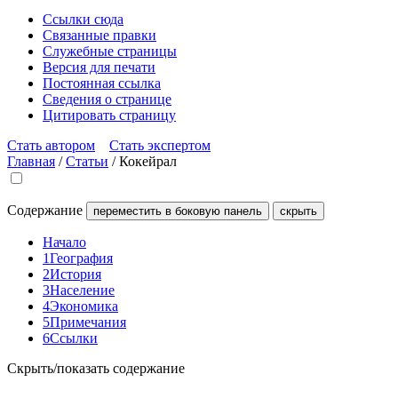
Ссылки сюда
Связанные правки
Служебные страницы
Версия для печати
Постоянная ссылка
Сведения о странице
Цитировать страницу
Стать автором
Стать экспертом
Главная
/
Статьи
/
Кокейрал
Содержание
переместить в боковую панель
скрыть
Начало
1
География
2
История
3
Население
4
Экономика
5
Примечания
6
Ссылки
Скрыть/показать содержание