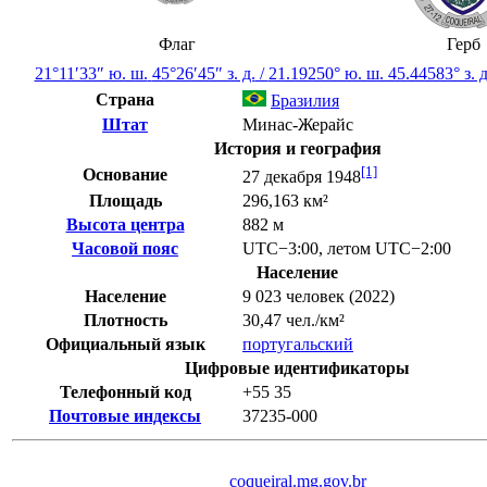
Флаг
Герб
21°11′33″ ю. ш.
45°26′45″ з. д.
/
21.19250° ю. ш. 45.44583° з. д
Страна
Бразилия
Штат
Минас-Жерайс
История и география
[1]
Основание
27 декабря 1948
Площадь
296,163 км²
Высота центра
882 м
Часовой пояс
UTC−3:00
,
летом
UTC−2:00
Население
Население
9 023 человек (2022)
Плотность
30,47 чел./км²
Официальный язык
португальский
Цифровые идентификаторы
Телефонный код
+55
35
Почтовые индексы
37235-000
coqueiral.mg.gov.br