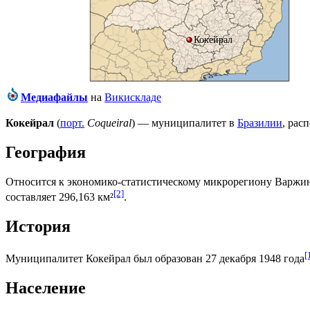
Кокейрал
Медиафайлы
на
Викискладе
Кокейрал
(
порт.
Coqueiral
) — муниципалитет в
Бразилии
, рас
География
Относится к экономико-статистическому микрорегиону
Варжи
[2]
составляет 296,163 км²
.
История
[
Муниципалитет Кокейрал был образован 27 декабря 1948 года
Население