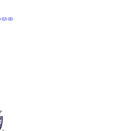
)
(O)
(Я)