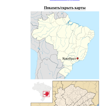
Показать/скрыть карты
Кокейрал