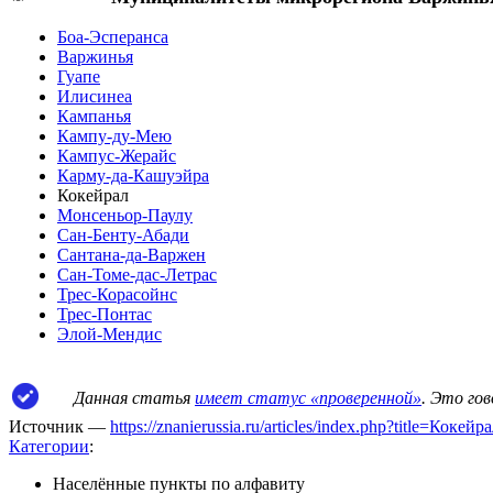
Боа-Эсперанса
Варжинья
Гуапе
Илисинеа
Кампанья
Кампу-ду-Мею
Кампус-Жерайс
Карму-да-Кашуэйра
Кокейрал
Монсеньор-Паулу
Сан-Бенту-Абади
Сантана-да-Варжен
Сан-Томе-дас-Летрас
Трес-Корасойнс
Трес-Понтас
Элой-Мендис
Данная статья
имеет статус «проверенной»
. Это го
Источник —
https://znanierussia.ru/articles/index.php?title=Коке
Категории
:
Населённые пункты по алфавиту