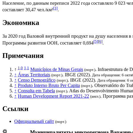
Население, по данным переписи 2022 года составляло 9 023 чел
[3]
составляет 30,47 чел./км²
.
Экономика
За 2020 год
Валовой внутренний продукт на душу населения
в 
[5]
[6]
Программы развития ООН
, составляет 0,694
.
Примечания
1,0
1,1
↑
Municípios de Minas Gerais
. Infraestrutura de
(порт.)
↑
Áreas Territoriais
.
IBGE
(2022).
(порт.)
Дата обращения: 6 октя
↑
Censo Demográfico
.
IBGE
(2022).
(порт.)
Дата обращения: 6 о
↑
Produto Interno Bruto Per Capita
. Observatório do Tr
(порт.)
↑
Consulta em Tabela
. Atlas do Desenvolvimento Human
(порт.)
↑
Human Development Report 2021-22
.
Программа ра
(англ.)
Ссылки
Официальный сайт
(порт.)
Муниципалитеты микрорегиона
Варжинь