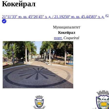
Кокейрал
(G
21°11′33″ ю. ш.
45°26′45″ з. д.
/
21.19250° ю. ш. 45.44583° з. д.
Муниципалитет
Кокейрал
порт.
Coqueiral