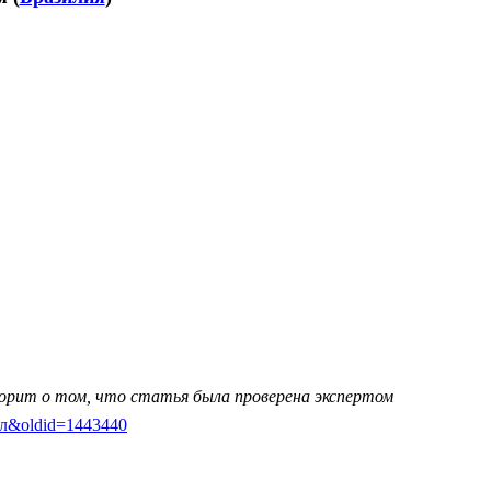
ворит о том, что статья была проверена экспертом
йрал&oldid=1443440