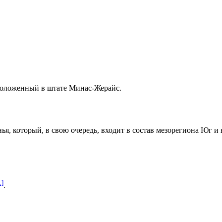
положенный в штате
Минас-Жерайс
.
нья
, который, в свою очередь, входит в состав мезорегиона
Юг и 
1]
.