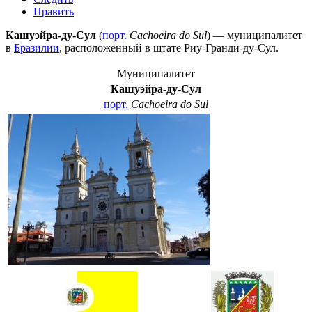
Править
Кашуэйра-ду-Сул
(
порт.
Cachoeira do Sul
) — муниципалитет
в
Бразилии
, расположенный в штате
Риу-Гранди-ду-Сул
.
Муниципалитет
Кашуэйра-ду-Сул
порт.
Cachoeira do Sul