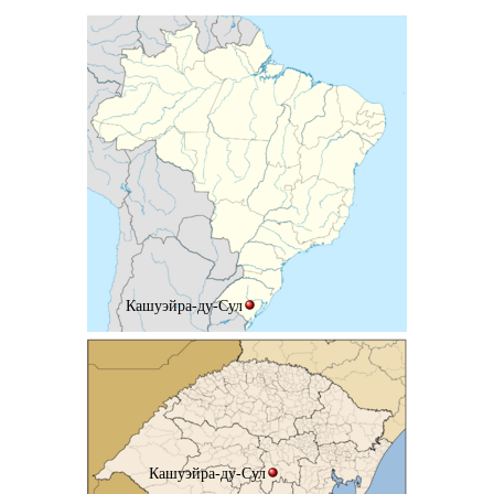
Кашуэйра-ду-Сул
Кашуэйра-ду-Сул