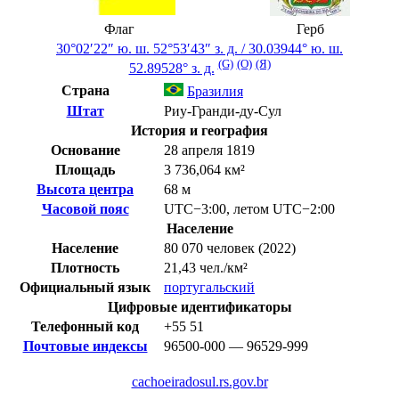
Флаг
Герб
30°02′22″ ю. ш.
52°53′43″ з. д.
/
30.03944° ю. ш.
(G)
(O)
(Я)
52.89528° з. д.
Страна
Бразилия
Штат
Риу-Гранди-ду-Сул
История и география
Основание
28 апреля 1819
Площадь
3 736,064 км²
Высота центра
68 м
Часовой пояс
UTC−3:00
,
летом
UTC−2:00
Население
Население
80 070 человек (2022)
Плотность
21,43 чел./км²
Официальный язык
португальский
Цифровые идентификаторы
Телефонный код
+55
51
Почтовые индексы
96500-000 — 96529-999
cachoeiradosul.rs.gov.br