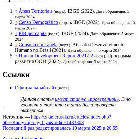
↑
Áreas Territoriais
.
IBGE
(2022).
(порт.)
Дата обращения: 5
марта 2024.
↑
Censo Demográfico
.
IBGE
(2022).
(порт.)
Дата обращения: 5
марта 2024.
↑
PIB per capita
.
IBGE
(2024).
(порт.)
Дата обращения: 5 марта
2024.
↑
Consulta em Tabela
. Atlas do Desenvolvimento
(порт.)
Humano no Brasil (2021).
Дата обращения: 5 марта 2024.
↑
Human Development Report 2021-22
.
Программа
(англ.)
развития ООН
(2022).
Дата обращения: 5 марта 2024.
Ссылки
Официальный сайт
(порт.)
Данная статья
имеет статус «проверенной»
. Это
говорит о том, что статья была проверена
экспертом
Источник —
https://znanierussia.ru/articles/index.php?
title=Кашуэйра-ду-Сул&oldid=1483808
Последний раз редактировалась 10 марта 2025 в 20:55
Авторы:
Lokomotiv