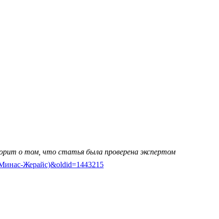
ворит о том, что статья была проверена экспертом
сия_(Минас-Жерайс)&oldid=1443215