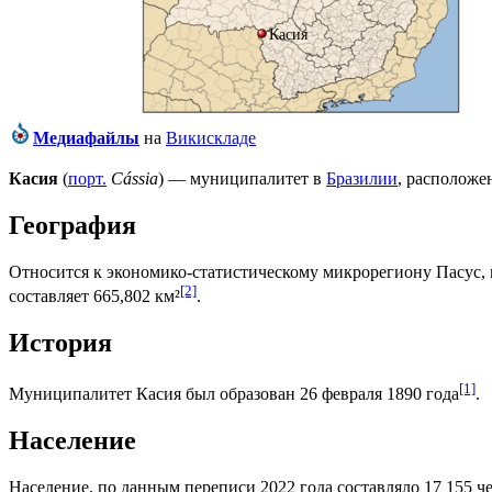
Касия
Медиафайлы
на
Викискладе
Касия
(
порт.
Cássia
) — муниципалитет в
Бразилии
, расположе
География
Относится к экономико-статистическому микрорегиону
Пасус
,
[2]
составляет 665,802 км²
.
История
[1]
Муниципалитет Касия был образован 26 февраля 1890 года
.
Население
Население, по данным переписи 2022 года составляло 17 155 че