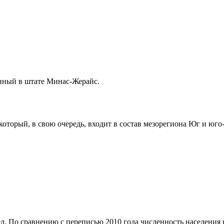
нный в штате
Минас-Жерайс
.
 который, в свою очередь, входит в состав мезорегиона
Юг и юго-
л. По сравнению с переписью 2010 года численность населения из