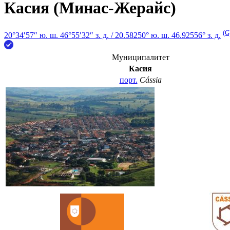
Касия (Минас-Жерайс)
(G
20°34′57″ ю. ш.
46°55′32″ з. д.
/
20.58250° ю. ш. 46.92556° з. д.
Муниципалитет
Касия
порт.
Cássia