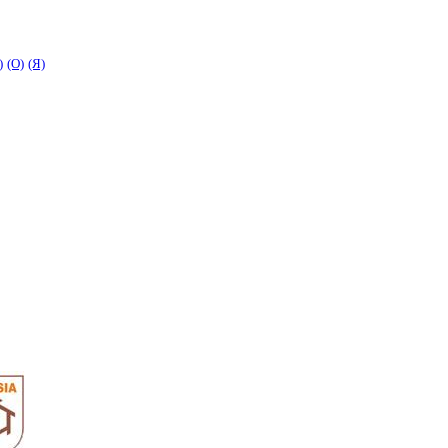
)
(O)
(Я)