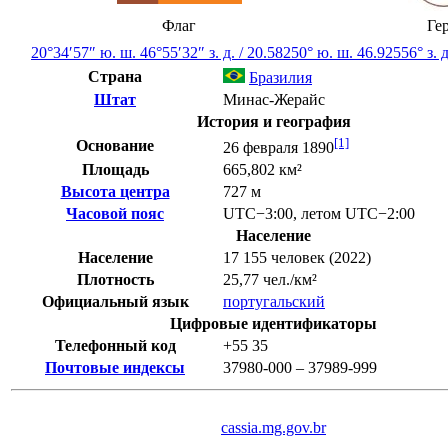
Флаг
Ге
20°34′57″ ю. ш.
46°55′32″ з. д.
/
20.58250° ю. ш. 46.92556° з. д
Страна
Бразилия
Штат
Минас-Жерайс
История и география
[1]
Основание
26 февраля 1890
Площадь
665,802 км²
Высота центра
727 м
Часовой пояс
UTC−3:00
,
летом
UTC−2:00
Население
Население
17 155 человек (2022)
Плотность
25,77 чел./км²
Официальный язык
португальский
Цифровые идентификаторы
Телефонный код
+55
35
Почтовые индексы
37980-000 – 37989-999
cassia.mg.gov.br