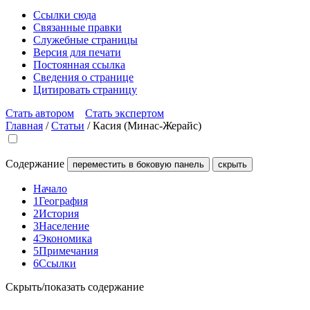
Ссылки сюда
Связанные правки
Служебные страницы
Версия для печати
Постоянная ссылка
Сведения о странице
Цитировать страницу
Стать автором
Стать экспертом
Главная
/
Статьи
/
Касия (Минас-Жерайс)
Содержание
переместить в боковую панель
скрыть
Начало
1
География
2
История
3
Население
4
Экономика
5
Примечания
6
Ссылки
Скрыть/показать содержание