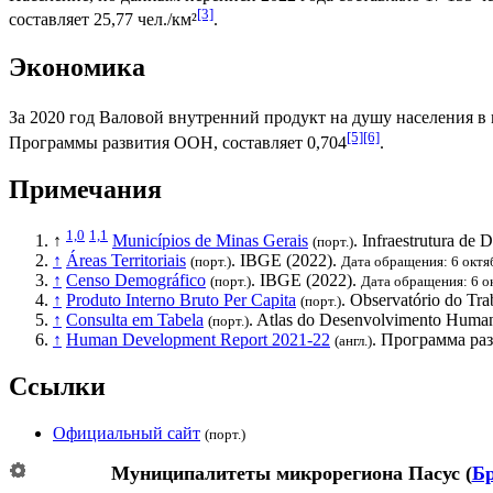
[3]
составляет 25,77 чел./км²
.
Экономика
За 2020 год
Валовой внутренний продукт на душу населения
в 
[5]
[6]
Программы развития ООН
, составляет 0,704
.
Примечания
1,0
1,1
↑
Municípios de Minas Gerais
. Infraestrutura de
(порт.)
↑
Áreas Territoriais
.
IBGE
(2022).
(порт.)
Дата обращения: 6 октя
↑
Censo Demográfico
.
IBGE
(2022).
(порт.)
Дата обращения: 6 о
↑
Produto Interno Bruto Per Capita
. Observatório do Tr
(порт.)
↑
Consulta em Tabela
. Atlas do Desenvolvimento Human
(порт.)
↑
Human Development Report 2021-22
.
Программа ра
(англ.)
Ссылки
Официальный сайт
(порт.)
Муниципалитеты микрорегиона
Пасус
(
Бр