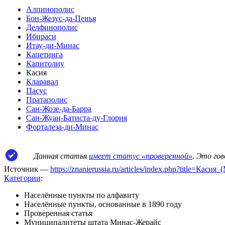
Алпинополис
Бон-Жезус-да-Пенья
Делфинополис
Ибираси
Итау-ди-Минас
Капетинга
Капитолиу
Касия
Кларавал
Пасус
Пратаполис
Сан-Жозе-да-Барра
Сан-Жуан-Батиста-ду-Глория
Форталеза-ди-Минас
Данная статья
имеет статус «проверенной»
. Это го
Источник —
https://znanierussia.ru/articles/index.php?title=Ка
Категории
:
Населённые пункты по алфавиту
Населённые пункты, основанные в 1890 году
Проверенная статья
Муниципалитеты штата Минас-Жерайс