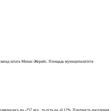
запад штата Минас-Жерайс
. Площадь муниципалитета
менилась на -257 чел., то есть на -0,12%. Плотность населения