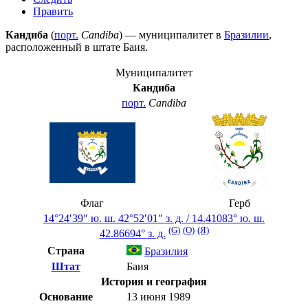
Править
Кандиба
(
порт.
Candiba
) — муниципалитет в
Бразилии
,
расположенный в штате
Баия
.
Муниципалитет
Кандиба
порт.
Candiba
Флаг
Герб
14°24′39″ ю. ш.
42°52′01″ з. д.
/
14.41083° ю. ш.
(G)
(O)
(Я)
42.86694° з. д.
Страна
Бразилия
Штат
Баия
История и география
Основание
13 июня 1989