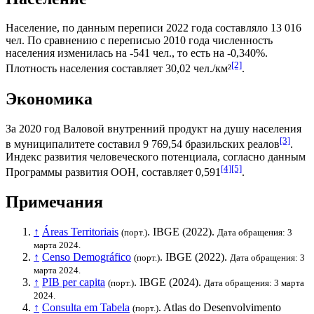
Население, по данным переписи 2022 года составляло 13 016
чел. По сравнению с переписью 2010 года численность
населения изменилась на -541 чел., то есть на -0,340%.
[2]
Плотность населения составляет 30,02 чел./км²
.
Экономика
За 2020 год
Валовой внутренний продукт на душу населения
[3]
в муниципалитете составил 9 769,54
бразильских реалов
.
Индекс развития человеческого потенциала
, согласно данным
[4]
[5]
Программы развития ООН
, составляет 0,591
.
Примечания
↑
Áreas Territoriais
.
IBGE
(2022).
(порт.)
Дата обращения: 3
марта 2024.
↑
Censo Demográfico
.
IBGE
(2022).
(порт.)
Дата обращения: 3
марта 2024.
↑
PIB per capita
.
IBGE
(2024).
(порт.)
Дата обращения: 3 марта
2024.
↑
Consulta em Tabela
. Atlas do Desenvolvimento
(порт.)