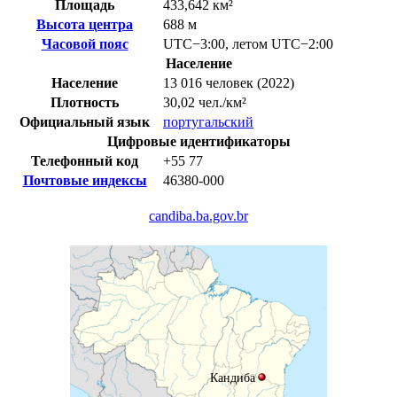
Площадь
433,642 км²
Высота центра
688 м
Часовой пояс
UTC−3:00
,
летом
UTC−2:00
Население
Население
13 016 человек (2022)
Плотность
30,02 чел./км²
Официальный язык
португальский
Цифровые идентификаторы
Телефонный код
+55
77
Почтовые индексы
46380-000
candiba.ba.gov.br
Кандиба