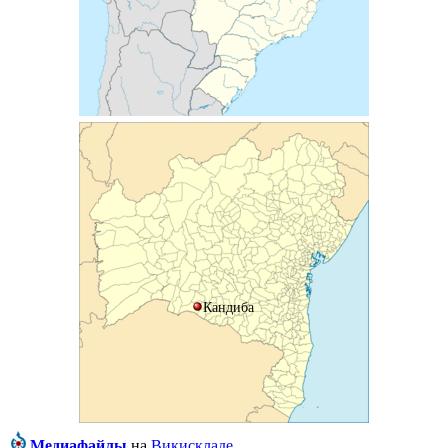
Кандиба
Медиафайлы
на
Викискладе