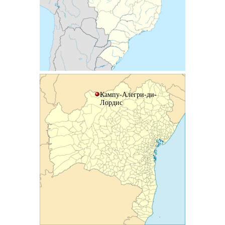
Кампу-Алегри-ди-
Лордис