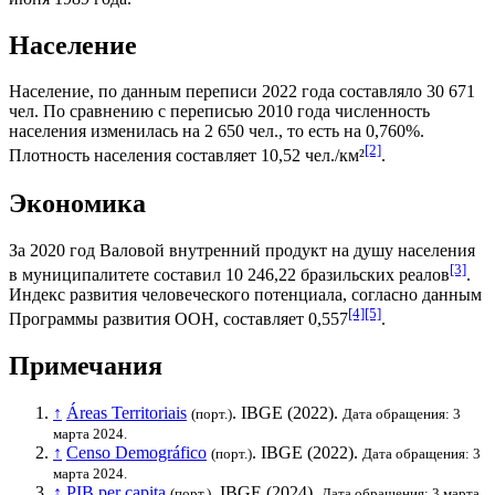
Население
Население, по данным переписи 2022 года составляло 30 671
чел. По сравнению с переписью 2010 года численность
населения изменилась на 2 650 чел., то есть на 0,760%.
[2]
Плотность населения составляет 10,52 чел./км²
.
Экономика
За 2020 год
Валовой внутренний продукт на душу населения
[3]
в муниципалитете составил 10 246,22
бразильских реалов
.
Индекс развития человеческого потенциала
, согласно данным
[4]
[5]
Программы развития ООН
, составляет 0,557
.
Примечания
↑
Áreas Territoriais
.
IBGE
(2022).
(порт.)
Дата обращения: 3
марта 2024.
↑
Censo Demográfico
.
IBGE
(2022).
(порт.)
Дата обращения: 3
марта 2024.
↑
PIB per capita
.
IBGE
(2024).
(порт.)
Дата обращения: 3 марта