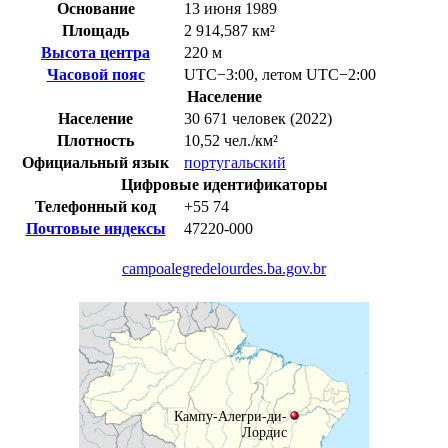
Основание
13 июня 1989
Площадь
2 914,587 км²
Высота центра
220 м
Часовой пояс
UTC−3:00
,
летом
UTC−2:00
Население
Население
30 671 человек (2022)
Плотность
10,52 чел./км²
Официальный язык
португальский
Цифровые идентификаторы
Телефонный код
+55
74
Почтовые индексы
47220-000
campoalegredelourdes.ba.gov.br
Кампу-Алегри-ди-
Лордис