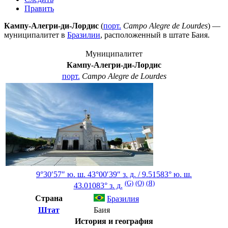
Править
Кампу-Алегри-ди-Лордис
(
порт.
Campo Alegre de Lourdes
) —
муниципалитет в
Бразилии
, расположенный в штате
Баия
.
Муниципалитет
Кампу-Алегри-ди-Лордис
порт.
Campo Alegre de Lourdes
9°30′57″ ю. ш.
43°00′39″ з. д.
/
9.51583° ю. ш.
(G)
(O)
(Я)
43.01083° з. д.
Страна
Бразилия
Штат
Баия
История и география