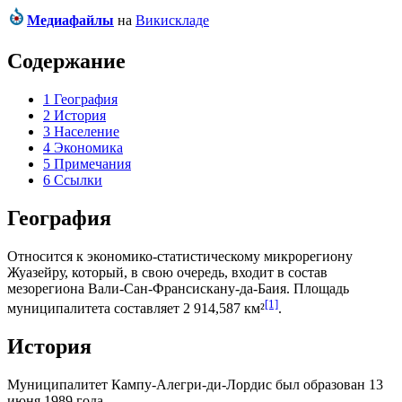
Медиафайлы
на
Викискладе
Содержание
1
География
2
История
3
Население
4
Экономика
5
Примечания
6
Ссылки
География
Относится к экономико-статистическому микрорегиону
Жуазейру
, который, в свою очередь, входит в состав
мезорегиона
Вали-Сан-Франсискану-да-Баия
. Площадь
[1]
муниципалитета составляет 2 914,587 км²
.
История
Муниципалитет Кампу-Алегри-ди-Лордис был образован 13
июня 1989 года.