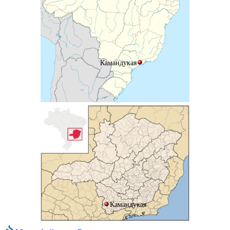
Камандукая
Камандукая