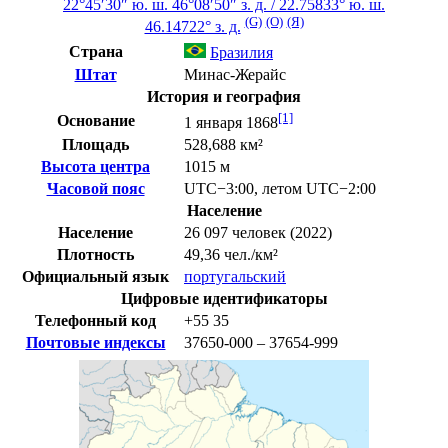
22°45′30″ ю. ш.
46°08′50″ з. д.
/
22.75833° ю. ш.
(G)
(O)
(Я)
46.14722° з. д.
Страна
Бразилия
Штат
Минас-Жерайс
История и география
[1]
Основание
1 января 1868
Площадь
528,688 км²
Высота центра
1015 м
Часовой пояс
UTC−3:00
,
летом
UTC−2:00
Население
Население
26 097 человек (2022)
Плотность
49,36 чел./км²
Официальный язык
португальский
Цифровые идентификаторы
Телефонный код
+55
35
Почтовые индексы
37650-000 – 37654-999