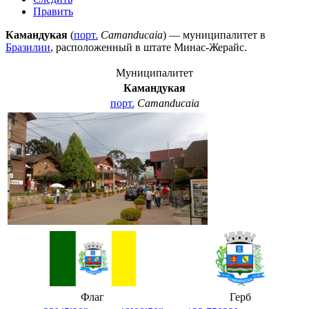
Править
Камандукая
(
порт.
Camanducaia
) — муниципалитет в
Бразилии
, расположенный в штате
Минас-Жерайс
.
Муниципалитет
Камандукая
порт.
Camanducaia
Флаг
Герб