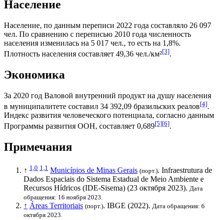
Население
Население, по данным переписи 2022 года составляло 26 097
чел. По сравнению с переписью 2010 года численность
населения изменилась на 5 017 чел., то есть на 1,8%.
[3]
Плотность населения составляет 49,36 чел./км²
.
Экономика
За 2020 год
Валовой внутренний продукт на душу населения
[4]
в муниципалитете составил 34 392,09
бразильских реалов
.
Индекс развития человеческого потенциала
, согласно данным
[5]
[6]
Программы развития ООН
, составляет 0,689
.
Примечания
1,0
1,1
↑
Municípios de Minas Gerais
. Infraestrutura de
(порт.)
Dados Espaciais do Sistema Estadual de Meio Ambiente e
Recursos Hídricos (IDE-Sisema) (23 октября 2023).
Дата
обращения: 16 ноября 2023.
↑
Áreas Territoriais
.
IBGE
(2022).
(порт.)
Дата обращения: 6
октября 2023.