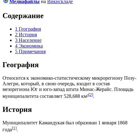
Медиафайлы
на
Викискладе
Содержание
1
География
2
История
3
Население
4
Экономика
5
Примечания
География
Относится к экономико-статистическому микрорегиону
Позу-
Алегри
, который, в свою очередь, входит в состав
мезорегиона
Юг и юго-запад штата Минас-Жерайс
. Площадь
[2]
муниципалитета составляет 528,688 км²
.
История
Муниципалитет Камандукая был образован 1 января 1868
[1]
года
.