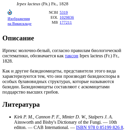
Irpex lacteus
(
Fr.
) Fr.,
1828
NCBI
5319
EOL
1029836
Изображения
MB
177211
на Викискладе
Описание
Ирпекс молочно-белый, согласно
правилам
биологической
систематики
, обозначается как
таксон
Irpex lacteus (
Fr.
) Fr.,
1828
.
Как и другие базидиомицеты, представители этого вида
характеризуются тем, что они производят
базидиоспоры
в
особых булавовидных структурах, которые называются
базидии
. Базидиомицеты составляют с
аскомицетами
подцарство
высших грибов
.
Литература
Kirk P. M., Cannon P. F., Minter D. W., Stalpers J. A.
Ainsworth and Bisby's Dictionary of the Fungi. — 10th
editon. — CAB International. —
ISBN 978 0 85199 826 8
.