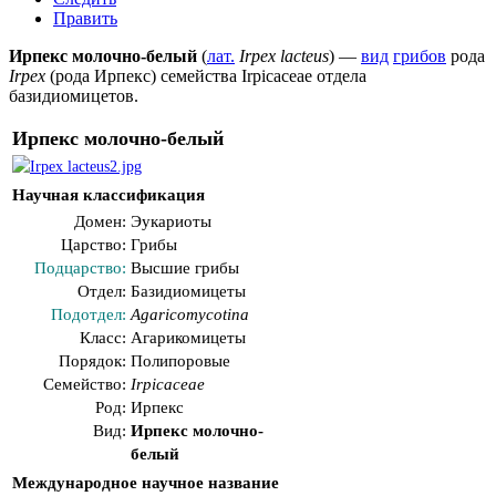
Править
Ирпекс молочно-белый
(
лат.
Irpex lacteus
) —
вид
грибов
рода
Irpex
(рода
Ирпекс
) семейства
Irpicaceae
отдела
базидиомицетов
.
Ирпекс молочно-белый
Научная классификация
Домен:
Эукариоты
Царство:
Грибы
Подцарство:
Высшие грибы
Отдел:
Базидиомицеты
Подотдел:
Agaricomycotina
Класс:
Агарикомицеты
Порядок:
Полипоровые
Семейство:
Irpicaceae
Род:
Ирпекс
Вид:
Ирпекс молочно-
белый
Международное научное название