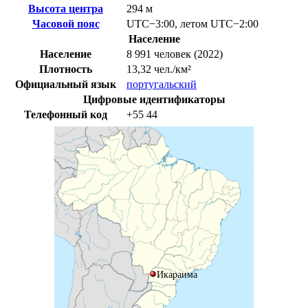
Высота центра
294 м
Часовой пояс
UTC−3:00
,
летом
UTC−2:00
Население
Население
8 991 человек (2022)
Плотность
13,32 чел./км²
Официальный язык
португальский
Цифровые идентификаторы
Телефонный код
+55
44
Икараима