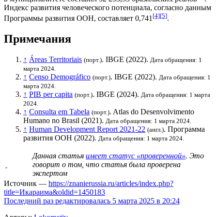
Индекс развития человеческого потенциала
, согласно данным
[4]
[5]
Программы развития ООН
, составляет 0,741
.
Примечания
↑
Áreas Territoriais
.
IBGE
(2022).
(порт.)
Дата обращения: 1
марта 2024.
↑
Censo Demográfico
.
IBGE
(2022).
(порт.)
Дата обращения: 1
марта 2024.
↑
PIB per capita
.
IBGE
(2024).
(порт.)
Дата обращения: 1 марта
2024.
↑
Consulta em Tabela
. Atlas do Desenvolvimento
(порт.)
Humano no Brasil (2021).
Дата обращения: 1 марта 2024.
↑
Human Development Report 2021-22
.
Программа
(англ.)
развития ООН
(2022).
Дата обращения: 1 марта 2024.
Данная статья
имеет статус «проверенной»
. Это
говорит о том, что статья была проверена
экспертом
Источник —
https://znanierussia.ru/articles/index.php?
title=Икараима&oldid=1450183
Последний раз редактировалась 5 марта 2025 в 20:24