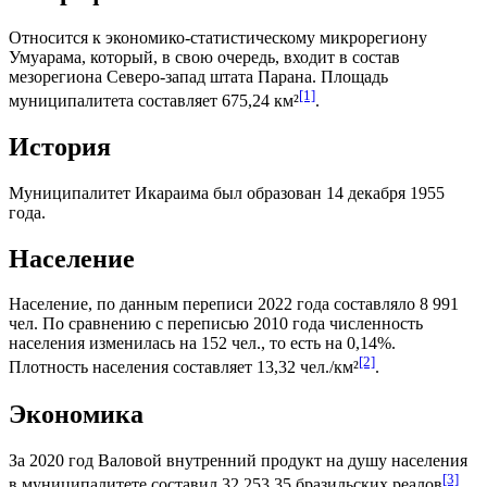
Относится к экономико-статистическому микрорегиону
Умуарама
, который, в свою очередь, входит в состав
мезорегиона
Северо-запад штата Парана
. Площадь
[1]
муниципалитета составляет 675,24 км²
.
История
Муниципалитет Икараима был образован 14 декабря 1955
года.
Население
Население, по данным переписи 2022 года составляло 8 991
чел. По сравнению с переписью 2010 года численность
населения изменилась на 152 чел., то есть на 0,14%.
[2]
Плотность населения составляет 13,32 чел./км²
.
Экономика
За 2020 год
Валовой внутренний продукт на душу населения
[3]
в муниципалитете составил 32 253,35
бразильских реалов
.