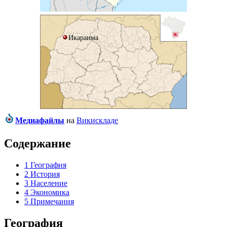
Икараима
Медиафайлы
на
Викискладе
Содержание
1
География
2
История
3
Население
4
Экономика
5
Примечания
География